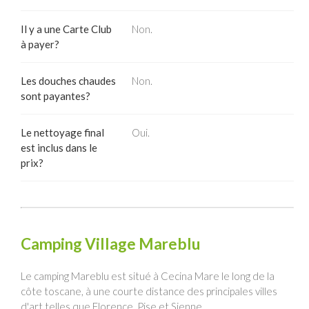
Il y a une Carte Club
Non.
à payer?
Les douches chaudes
Non.
sont payantes?
Le nettoyage final
Oui.
est inclus dans le
prix?
Camping Village Mareblu
Le camping Mareblu est situé à Cecina Mare le long de la
côte toscane, à une courte distance des principales villes
d'art telles que Florence, Pise et Sienne.