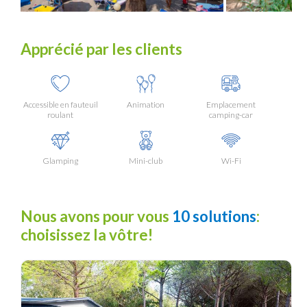
Apprécié par les clients
Accessible en fauteuil
Animation
Emplacement
roulant
camping-car
Glamping
Mini-club
Wi-Fi
Nous avons pour vous
10 solutions
:
choisissez la vôtre!