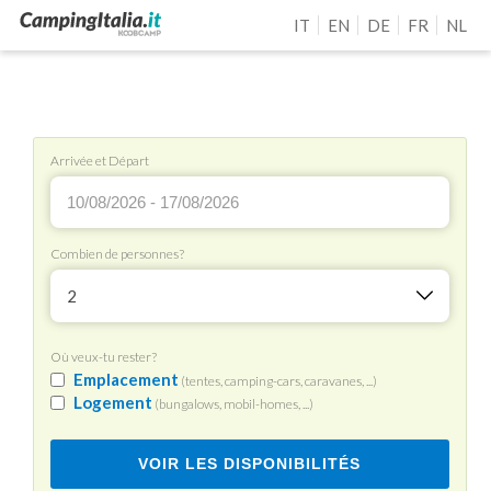
IT
EN
DE
FR
NL
Arrivée et Départ
Combien de personnes?
2
Où veux-tu rester?
Emplacement
(tentes, camping-cars, caravanes, ...)
Logement
(bungalows, mobil-homes, ...)
VOIR LES DISPONIBILITÉS