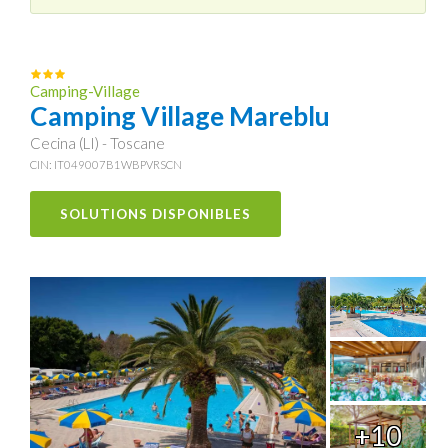
Camping-Village
Camping Village Mareblu
Cecina (LI) - Toscane
CIN: IT049007B1WBPVRSCN
SOLUTIONS DISPONIBLES
+10