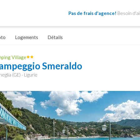
Pas de frais d'agence!
Besoin d'a
oto
Logements
Détails
ping Village
ampeggio Smeraldo
eglia (GE) - Ligurie