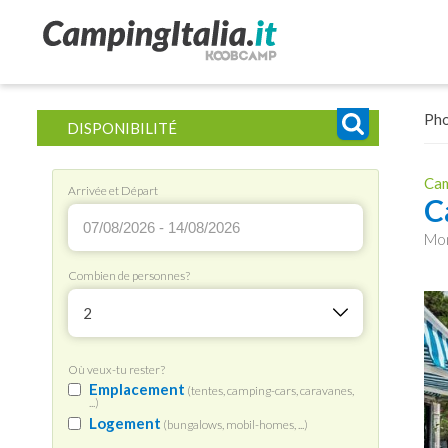
Ph
DISPONIBILITÉ
Cam
Arrivée et Départ
C
Mon
Combien de personnes?
2
Où veux-tu rester?
Emplacement
(tentes, camping-cars, caravanes,
...)
Logement
(bungalows, mobil-homes, ...)