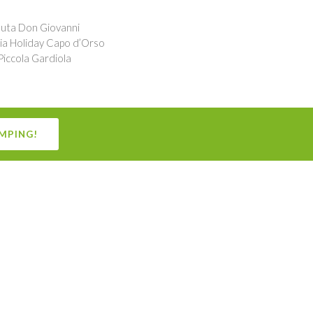
nuta Don Giovanni
ia Holiday Capo d’Orso
Piccola Gardiola
MPING!