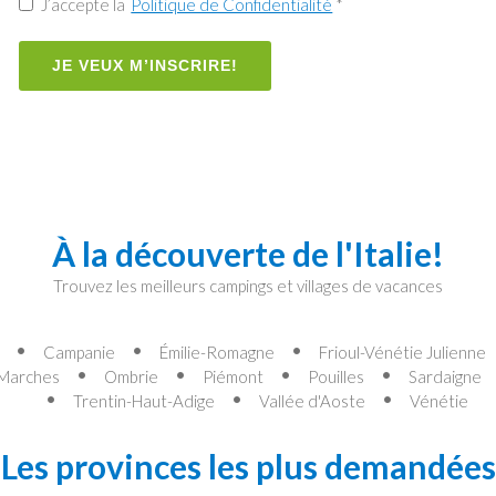
J’accepte la
Politique de Confidentialité
*
JE VEUX M’INSCRIRE!
À la découverte de l'Italie!
Trouvez les meilleurs campings et villages de vacances
Campanie
Émilie-Romagne
Frioul-Vénétie Julienne
Marches
Ombrie
Piémont
Pouilles
Sardaigne
Trentin-Haut-Adige
Vallée d'Aoste
Vénétie
Les provinces les plus demandées