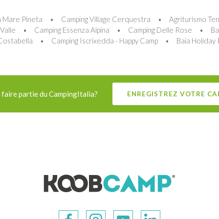
 Mare Pineta
Camping Village Cerquestra
Agriturismo Te
Valle
Camping Essenza Alpina
Camping Delle Rose
Ba
Costabella
Camping Iscrixedda - Happy Camp
Baia Holiday 
faire partie du CampingItalia?
ENREGISTREZ VOTRE CA