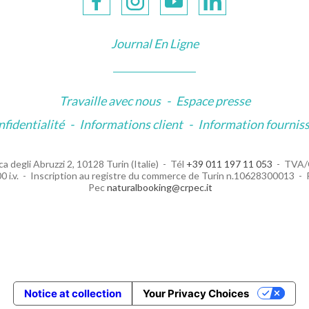
Journal En Ligne
Travaille avec nous
-
Espace presse
nfidentialité
-
Informations client
-
Information fournis
a degli Abruzzi 2, 10128 Turin (Italie)
Tél
+39 011 197 11 053
TVA/
 i.v.
Inscription au registre du commerce de Turin n.10628300013
Pec
naturalbooking@crpec.it
Notice at collection
Your Privacy Choices