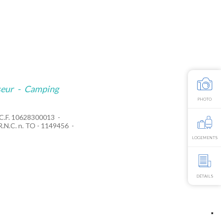
seur
-
Camping
PHOTO
C.F. 10628300013
R.N.C. n. TO - 1149456
LOGEMENTS
DÉTAILS