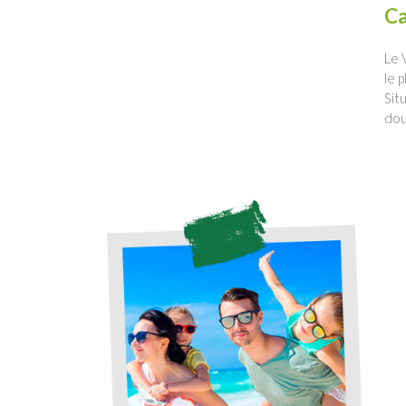
C
Le 
le 
Sit
dou