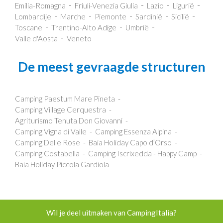
Emilia-Romagna
Friuli-Venezia Giulia
Lazio
Ligurië
Lombardije
Marche
Piemonte
Sardinië
Sicilië
Toscane
Trentino-Alto Adige
Umbrië
Valle d'Aosta
Veneto
De meest gevraagde structuren
Camping Paestum Mare Pineta
Camping Village Cerquestra
Agriturismo Tenuta Don Giovanni
Camping Vigna di Valle
Camping Essenza Alpina
Camping Delle Rose
Baia Holiday Capo d’Orso
Camping Costabella
Camping Iscrixedda - Happy Camp
Baia Holiday Piccola Gardiola
Wil je deel uitmaken van CampingItalia?