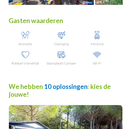
Gasten waarderen
Animatie
Glamping
Miniclub
Rolstoel vriendelijk
Staanplaats Camper
Wi-Fi
We hebben
10 oplossingen
: kies de
jouwe!