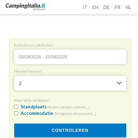
IT
EN
DE
FR
NL
Inchecken en uitchecken
Hoeveel mensen?
2
Waar wil je verblijven?
Standplaats
(tenten, camper, caravan, ...)
Accommodatie
(bungalows, stacaravans, ...)
CONTROLEREN