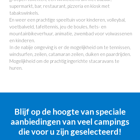
supermarkt, bar, restaurant, pizzeria en kiosk met
tabakswinkels.
En weer een prachtige speeltuin voor kinderen, volleybal,
voetbalveld, tafeltennis, jeu de boules, fiets- en
mountainbikeverhuur, animatie, zwembad voor volwassenen
en kinderen.
In de nabije omgeving is er de mogelijkheid om te tennissen,
windsurfen, zeilen, catamaran zeilen, duiken en paardrijden.
Mogelijkheid om de prachtig ingerichte stacaravans te
huren.
Blijf op de hoogte van speciale
aanbiedingen van veel campings
die voor u zijn geselecteerd!