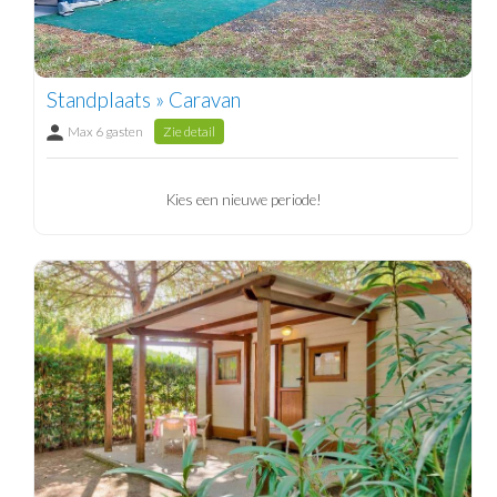
Standplaats » Caravan
Max 6 gasten
Zie detail
Kies een nieuwe periode!