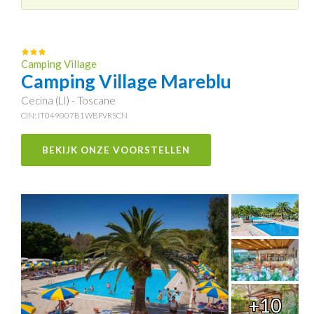
Camping Village
Camping Village Mareblu
Cecina (LI) - Toscane
CIN: IT049007B1WBPVRSCN
BEKIJK ONZE VOORSTELLEN
+10