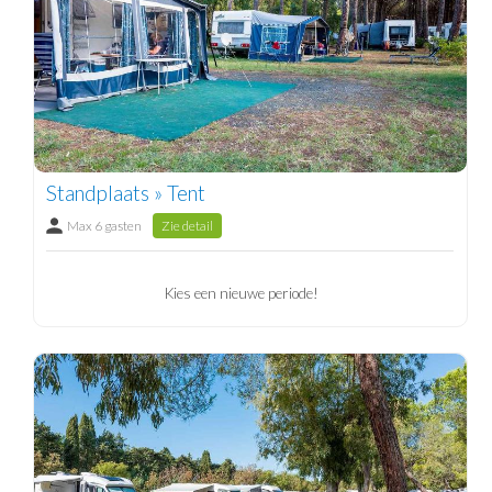
Standplaats » Tent
Max 6 gasten
Zie detail
Kies een nieuwe periode!