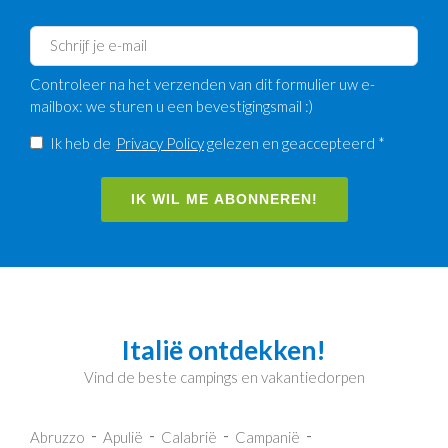
Controleer na het verzenden van dit formulier uw e-
mailbox: we sturen u een bevestigingsmail :)
Ik heb de
Privacy Policy
gelezen en geaccepteerd *
IK WIL ME ABONNEREN!
Italië ontdekken!
Vind de beste campings en vakantiedorpen
Abruzzo
Apulië
Calabrië
Campanië