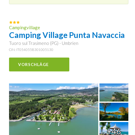
Campingvillage
Camping Village Punta Navaccia
Tuoro sul Trasimeno (PG) - Umbrien
CIN: IT054055B301005130
VORSCHLÄGE
+46