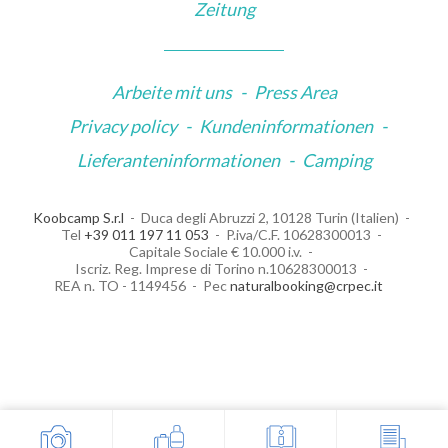
Zeitung
Arbeite mit uns
-
Press Area
Privacy policy
-
Kundeninformationen
-
Lieferanteninformationen
-
Camping
Koobcamp S.r.l
Duca degli Abruzzi 2, 10128 Turin (Italien)
Tel
+39 011 197 11 053
P.iva/C.F. 10628300013
Capitale Sociale € 10.000 i.v.
Iscriz. Reg. Imprese di Torino n.10628300013
REA n. TO - 1149456
Pec
naturalbooking@crpec.it
Your Privacy Choices