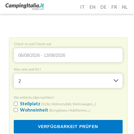
IT
EN
DE
FR
NL
Check-in und Check-out
Wie viele seid ihr?
2
Wo willst du übernachten?
Stellplatz
(Zelte, Wohnmobile, Wohnwagen,...)
Wohneinheit
(Bungalows, Mobilheime,...)
VERFÜGBARKEIT PRÜFEN