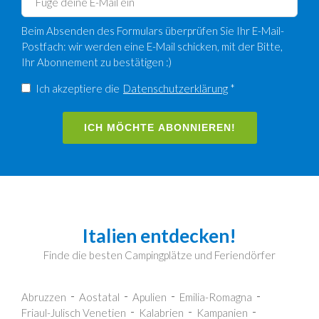
Beim Absenden des Formulars überprüfen Sie Ihr E-Mail-
Postfach: wir werden eine E-Mail schicken, mit der Bitte,
Ihr Abonnement zu bestätigen :)
Ich akzeptiere die
Datenschutzerklärung
*
ICH MÖCHTE ABONNIEREN!
Italien entdecken!
Finde die besten Campingplätze und Feriendörfer
Abruzzen
Aostatal
Apulien
Emilia-Romagna
Friaul-Julisch Venetien
Kalabrien
Kampanien