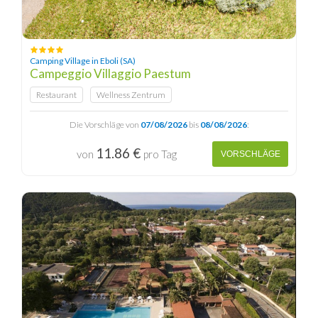
Camping Village in Eboli (SA)
Campeggio Villaggio Paestum
Restaurant
Wellness Zentrum
Die Vorschläge von
07/08/2026
bis
08/08/2026
:
11.86 €
von
pro Tag
VORSCHLÄGE