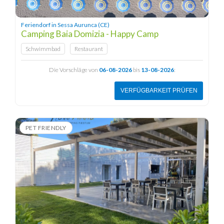
Feriendorf in Sessa Aurunca (CE)
Camping Baia Domizia - Happy Camp
Schwimmbad
Restaurant
Die Vorschläge von
06-08-2026
bis
13-08-2026
:
VERFÜGBARKEIT PRÜFEN
PET FRIENDLY