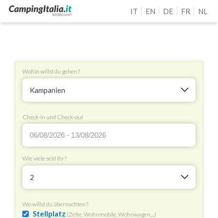
IT
EN
DE
FR
NL
Wohin willst du gehen?
Kampanien
Check-in und Check-out
Wie viele seid ihr?
2
Wo willst du übernachten?
Stellplatz
(Zelte, Wohnmobile, Wohnwagen,...)