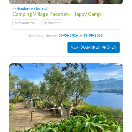
Feriendorf in Eboli (SA)
Camping Village Paestum - Happy Camp
Schwimmbad
Restaurant
Die Vorschläge von
06-08-2026
bis
13-08-2026
:
VERFÜGBARKEIT PRÜFEN