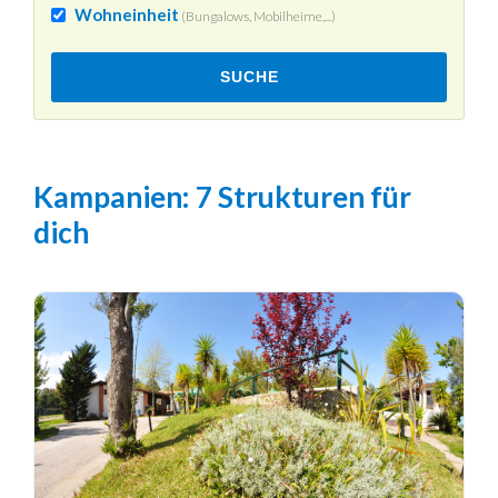
Wohneinheit
(Bungalows, Mobilheime,...)
SUCHE
Kampanien
: 7 Strukturen für
dich