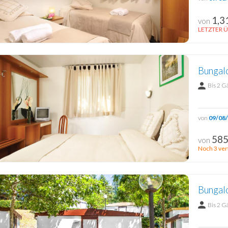
1,3
von
LETZTER Ü
Bungal
Bis 2 G
von
09/08
585
von
Noch 3 ver
Bungal
Bis 2 G