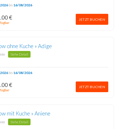
/2026
bis
16/08/2026
.00 €
JETZT BUCHEN
fügbar
ow ohne Kuche » Adige
äste
Siehe Detail
/2026
bis
16/08/2026
.00 €
JETZT BUCHEN
fügbar
ow mit Kuche » Aniene
äste
Siehe Detail