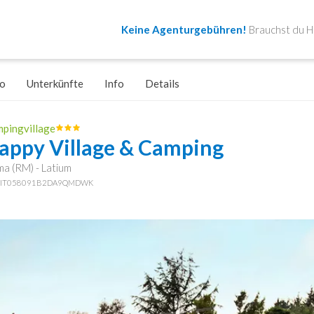
Keine Agenturgebühren!
Brauchst du Hi
o
Unterkünfte
Info
Details
pingvillage
appy Village & Camping
a (RM) - Latium
: IT058091B2DA9QMDWK