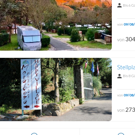
Bis 6 G
von
09/08
304
von
Stellpl
Bis 8 G
von
09/08
273
von