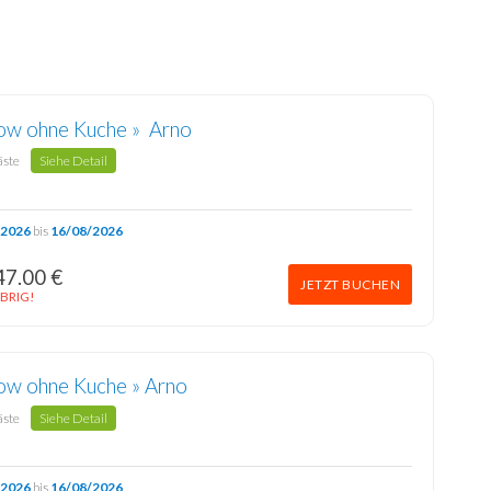
ow ohne Kuche » Arno
äste
Siehe Detail
/2026
bis
16/08/2026
47.00 €
JETZT BUCHEN
BRIG!
ow ohne Kuche » Arno
äste
Siehe Detail
/2026
bis
16/08/2026