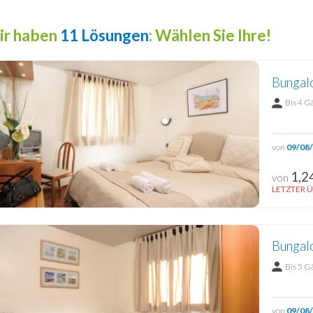
ir haben
11 Lösungen
: Wählen Sie Ihre!
Bungal
Bis 4 G
von
09/08
1,2
von
LETZTER Ü
Bungal
Bis 5 G
von
09/08