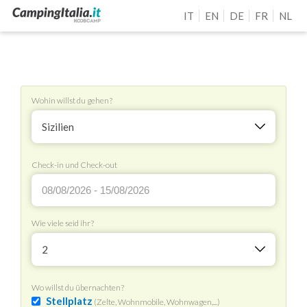
IT
EN
DE
FR
NL
Wohin willst du gehen?
Sizilien
Check-in und Check-out
Wie viele seid ihr?
2
Wo willst du übernachten?
Stellplatz
(Zelte, Wohnmobile, Wohnwagen,...)