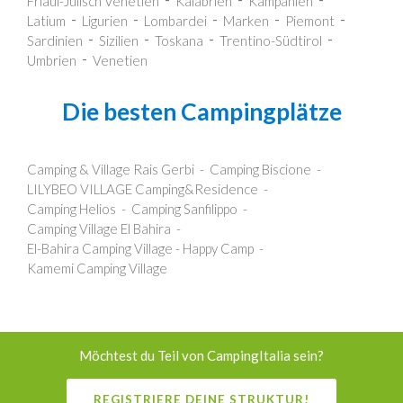
Friaul-Julisch Venetien
Kalabrien
Kampanien
Latium
Ligurien
Lombardei
Marken
Piemont
Sardinien
Sizilien
Toskana
Trentino-Südtirol
Umbrien
Venetien
Die besten Campingplätze
Camping & Village Rais Gerbi
Camping Biscione
LILYBEO VILLAGE Camping&Residence
Camping Helios
Camping Sanfilippo
Camping Village El Bahira
El-Bahira Camping Village - Happy Camp
Kamemi Camping Village
Möchtest du Teil von CampingItalia sein?
REGISTRIERE DEINE STRUKTUR!