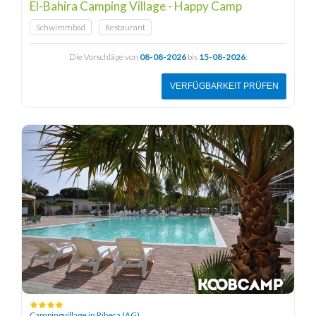
El-Bahira Camping Village - Happy Camp
Schwimmbad
Restaurant
Die Vorschläge von
08-08-2026
bis
15-08-2026
:
VERFÜGBARKEIT PRÜFEN
Campingvillage in Ribera (AG)