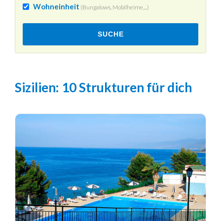
Wohneinheit
(Bungalows, Mobilheime,...)
SUCHE
Sizilien
: 10 Strukturen für dich