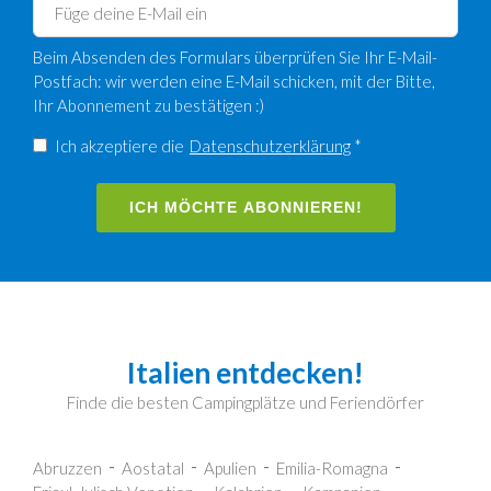
Beim Absenden des Formulars überprüfen Sie Ihr E-Mail-
Postfach: wir werden eine E-Mail schicken, mit der Bitte,
Ihr Abonnement zu bestätigen :)
Ich akzeptiere die
Datenschutzerklärung
*
ICH MÖCHTE ABONNIEREN!
Italien entdecken!
Finde die besten Campingplätze und Feriendörfer
Abruzzen
Aostatal
Apulien
Emilia-Romagna