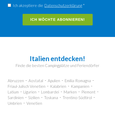
Ich akzeptiere die
Datenschutzerklärung
*
ICH MÖCHTE ABONNIEREN!
Italien entdecken!
Finde die besten Campingplätze und Feriendörfer
Abruzzen
Aostatal
Apulien
Emilia-Romagna
Friaul-Julisch Venetien
Kalabrien
Kampanien
Latium
Ligurien
Lombardei
Marken
Piemont
Sardinien
Sizilien
Toskana
Trentino-Südtirol
Umbrien
Venetien