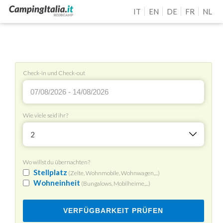
IT
EN
DE
FR
NL
Check-in und Check-out
Wie viele seid ihr?
2
Wo willst du übernachten?
Stellplatz
(Zelte, Wohnmobile, Wohnwagen,...)
Wohneinheit
(Bungalows, Mobilheime,...)
VERFÜGBARKEIT PRÜFEN