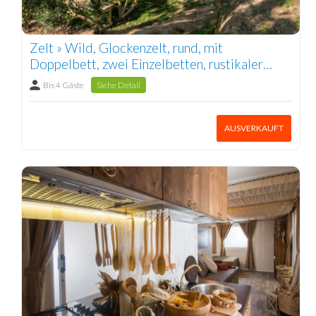
Zelt » Wild, Glockenzelt, rund, mit
Doppelbett, zwei Einzelbetten, rustikaler
Außentisch, vier Stühle und eine Hängematte
Bis 4 Gäste
Siehe Detail
1/4 Pers.
AUSVERKAUFT