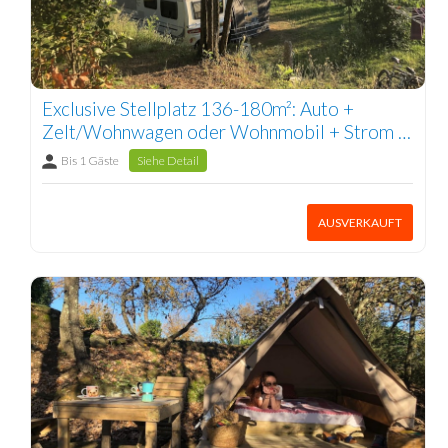
Exclusive Stellplatz 136-180m²: Auto +
Zelt/Wohnwagen oder Wohnmobil + Strom 1
Pers.
Bis 1 Gäste
Siehe Detail
AUSVERKAUFT