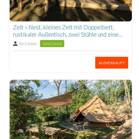
Zelt » Nest, kleines Zelt mit Doppelbett,
rustikaler Außentisch, zwei Stühle und eine
Hängematte. 1/2 Pers.
Bis 2 Gäste
Siehe Detail
AUSVERKAUFT