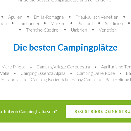
Apulien
Emilia-Romagna
Friaul-Julisch Venetien
rien
Lombardei
Marken
Piemont
Sardinien
Trentino-Südtirol
Umbrien
Venetien
Die besten Campingplätze
 Mare Pineta
Camping Village Cerquestra
Agriturismo Te
Valle
Camping Essenza Alpina
Camping Delle Rose
Ba
Costabella
Camping Iscrixedda - Happy Camp
Baia Holiday 
 Teil von CampingItalia sein?
REGISTRIERE DEINE STR