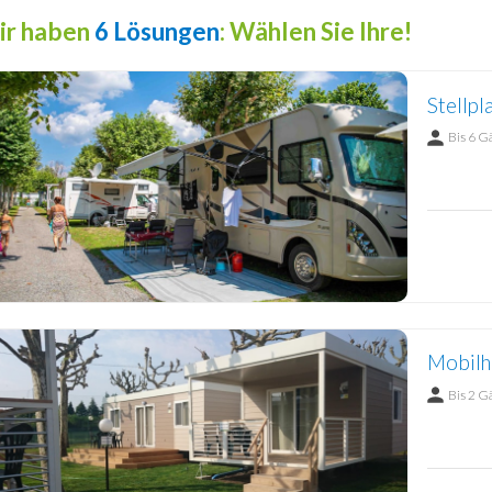
ir haben
6 Lösungen
: Wählen Sie Ihre!
Stellpl
Bis 6 G
Mobilh
Bis 2 G