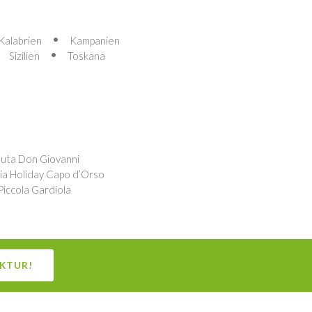
Kalabrien
Kampanien
Sizilien
Toskana
nuta Don Giovanni
ia Holiday Capo d’Orso
Piccola Gardiola
UKTUR!