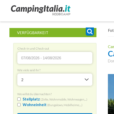
Fot
VERFÜGBARKEIT
Cam
Check-in und Check-out
C
Dor
Wie viele seid ihr?
2
Wo willst du übernachten?
Stellplatz
(Zelte, Wohnmobile, Wohnwagen,...)
Wohneinheit
(Bungalows, Mobilheime,...)