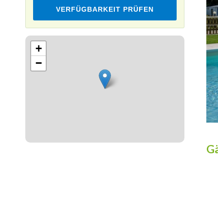
VERFÜGBARKEIT PRÜFEN
Leaflet
+
−
Gä