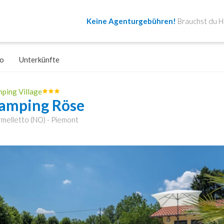
Keine Agenturgebühren!
Brauchst du Hi
o
Unterkünfte
ping Village
amping Röse
melletto (NO) - Piemont