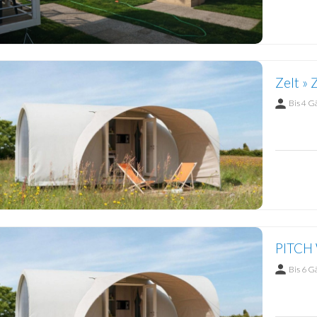
Zelt » 
Bis 4 G
PITCH 
Bis 6 G