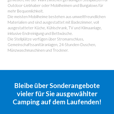
Outdoor-Liebhaber oder Mobilheimen und Bungalows für
mehr Bequemlichkeit.
Die meisten Mobilheime bestehen aus umweltfreundlichen
Materialien und sind ausgestattet mit Badezimmer, voll
ausgestatteter Küche, Kühlschrank, TV und Klimaanlage,
inklusive Endreinigung und Bettwäsche.
Die Stellplätze verfügen über Stromanschluss,
Gemeinschaftssanitäranlagen, 24-Stunden-Duschen,
Münzwaschmaschinen und Trockner.
Bleibe über Sonderangebote
vieler für Sie ausgewählter
Camping auf dem Laufenden!