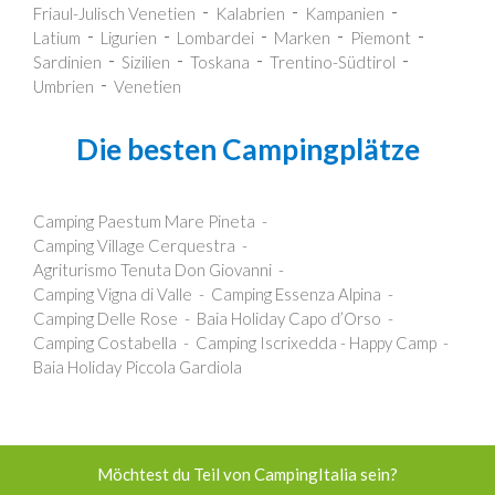
Friaul-Julisch Venetien
Kalabrien
Kampanien
Latium
Ligurien
Lombardei
Marken
Piemont
Sardinien
Sizilien
Toskana
Trentino-Südtirol
Umbrien
Venetien
Die besten Campingplätze
Camping Paestum Mare Pineta
Camping Village Cerquestra
Agriturismo Tenuta Don Giovanni
Camping Vigna di Valle
Camping Essenza Alpina
Camping Delle Rose
Baia Holiday Capo d’Orso
Camping Costabella
Camping Iscrixedda - Happy Camp
Baia Holiday Piccola Gardiola
Möchtest du Teil von CampingItalia sein?