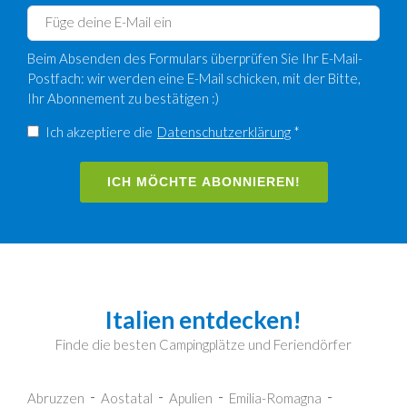
Beim Absenden des Formulars überprüfen Sie Ihr E-Mail-
Postfach: wir werden eine E-Mail schicken, mit der Bitte,
Ihr Abonnement zu bestätigen :)
Ich akzeptiere die
Datenschutzerklärung
*
ICH MÖCHTE ABONNIEREN!
Italien entdecken!
Finde die besten Campingplätze und Feriendörfer
Abruzzen
Aostatal
Apulien
Emilia-Romagna