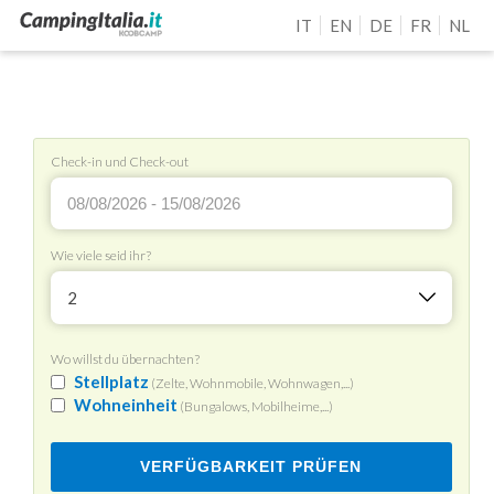
IT
EN
DE
FR
NL
Check-in und Check-out
Wie viele seid ihr?
2
Wo willst du übernachten?
Stellplatz
(Zelte, Wohnmobile, Wohnwagen,...)
Wohneinheit
(Bungalows, Mobilheime,...)
VERFÜGBARKEIT PRÜFEN