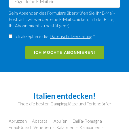
Beim Absenden des Formulars überprüfen Sie Ihr E-Mail-
Postfach: wir werden eine E-Mail schicken, mit der Bitte,
Ihr Abonnement zu bestätigen :)
Ich akzeptiere die
Datenschutzerklärung
*
ICH MÖCHTE ABONNIEREN!
Italien entdecken!
Finde die besten Campingplätze und Feriendörfer
Abruzzen
Aostatal
Apulien
Emilia-Romagna
Friaul-Julisch Venetien
Kalabrien
Kampanien