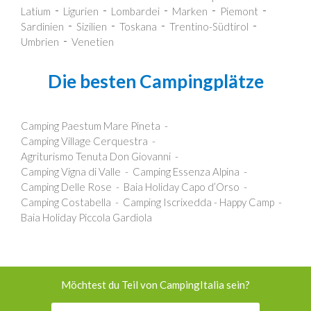
Latium
Ligurien
Lombardei
Marken
Piemont
Sardinien
Sizilien
Toskana
Trentino-Südtirol
Umbrien
Venetien
Die besten Campingplätze
Camping Paestum Mare Pineta
Camping Village Cerquestra
Agriturismo Tenuta Don Giovanni
Camping Vigna di Valle
Camping Essenza Alpina
Camping Delle Rose
Baia Holiday Capo d’Orso
Camping Costabella
Camping Iscrixedda - Happy Camp
Baia Holiday Piccola Gardiola
Möchtest du Teil von CampingItalia sein?