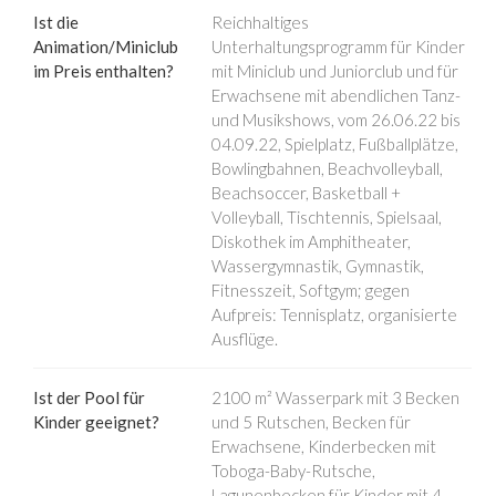
Ist die
Reichhaltiges
Animation/Miniclub
Unterhaltungsprogramm für Kinder
im Preis enthalten?
mit Miniclub und Juniorclub und für
Erwachsene mit abendlichen Tanz-
und Musikshows, vom 26.06.22 bis
04.09.22, Spielplatz, Fußballplätze,
Bowlingbahnen, Beachvolleyball,
Beachsoccer, Basketball +
Volleyball, Tischtennis, Spielsaal,
Diskothek im Amphitheater,
Wassergymnastik, Gymnastik,
Fitnesszeit, Softgym; gegen
Aufpreis: Tennisplatz, organisierte
Ausflüge.
Ist der Pool für
2100 m² Wasserpark mit 3 Becken
Kinder geeignet?
und 5 Rutschen, Becken für
Erwachsene, Kinderbecken mit
Toboga-Baby-Rutsche,
Lagunenbecken für Kinder mit 4