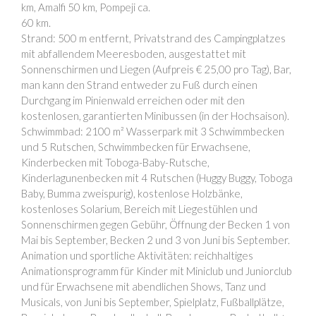
km, Amalfi 50 km, Pompeji ca.
60 km.
Strand: 500 m entfernt, Privatstrand des Campingplatzes
mit abfallendem Meeresboden, ausgestattet mit
Sonnenschirmen und Liegen (Aufpreis € 25,00 pro Tag), Bar,
man kann den Strand entweder zu Fuß durch einen
Durchgang im Pinienwald erreichen oder mit den
kostenlosen, garantierten Minibussen (in der Hochsaison).
Schwimmbad: 2100 m² Wasserpark mit 3 Schwimmbecken
und 5 Rutschen, Schwimmbecken für Erwachsene,
Kinderbecken mit Toboga-Baby-Rutsche,
Kinderlagunenbecken mit 4 Rutschen (Huggy Buggy, Toboga
Baby, Bumma zweispurig), kostenlose Holzbänke,
kostenloses Solarium, Bereich mit Liegestühlen und
Sonnenschirmen gegen Gebühr, Öffnung der Becken 1 von
Mai bis September, Becken 2 und 3 von Juni bis September.
Animation und sportliche Aktivitäten: reichhaltiges
Animationsprogramm für Kinder mit Miniclub und Juniorclub
und für Erwachsene mit abendlichen Shows, Tanz und
Musicals, von Juni bis September, Spielplatz, Fußballplätze,