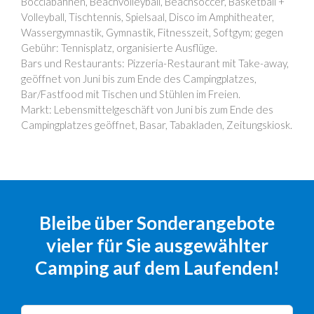
Bocciabahnen, Beachvolleyball, Beachsoccer, Basketball +
Volleyball, Tischtennis, Spielsaal, Disco im Amphitheater,
Wassergymnastik, Gymnastik, Fitnesszeit, Softgym; gegen
Gebühr: Tennisplatz, organisierte Ausflüge.
Bars und Restaurants: Pizzeria-Restaurant mit Take-away,
geöffnet von Juni bis zum Ende des Campingplatzes,
Bar/Fastfood mit Tischen und Stühlen im Freien.
Markt: Lebensmittelgeschäft von Juni bis zum Ende des
Campingplatzes geöffnet, Basar, Tabakladen, Zeitungskiosk.
Bleibe über Sonderangebote
vieler für Sie ausgewählter
Camping auf dem Laufenden!