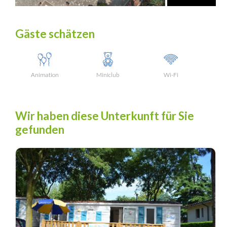
Gäste schätzen
Animation
Miniclub
Wi-Fi
Wir haben diese Unterkunft für Sie
gefunden