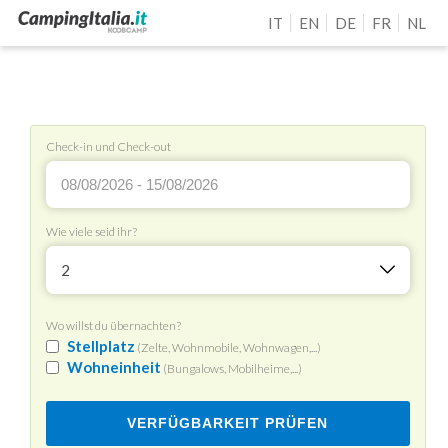
IT
EN
DE
FR
NL
Check-in und Check-out
Wie viele seid ihr?
2
Wo willst du übernachten?
Stellplatz
(Zelte, Wohnmobile, Wohnwagen,...)
Wohneinheit
(Bungalows, Mobilheime,...)
VERFÜGBARKEIT PRÜFEN