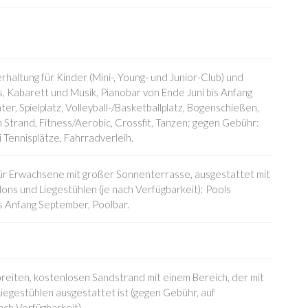
haltung für Kinder (Mini-, Young- und Junior-Club) und
 Kabarett und Musik, Pianobar von Ende Juni bis Anfang
r, Spielplatz, Volleyball-/Basketballplatz, Bogenschießen,
 Strand, Fitness/Aerobic, Crossfit, Tanzen; gegen Gebühr:
i Tennisplätze, Fahrradverleih.
ür Erwachsene mit großer Sonnenterrasse, ausgestattet mit
ons und Liegestühlen (je nach Verfügbarkeit); Pools
s Anfang September, Poolbar.
reiten, kostenlosen Sandstrand mit einem Bereich, der mit
egestühlen ausgestattet ist (gegen Gebühr, auf
ach Verfügbarkeit).