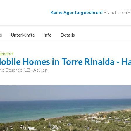
Keine Agenturgebühren!
Brauchst du Hi
o
Unterkünfte
Info
Details
iendorf
obile Homes in Torre Rinalda - 
to Cesareo (LE) - Apulien