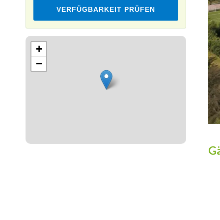
VERFÜGBARKEIT PRÜFEN
Leaflet
+
−
Gä