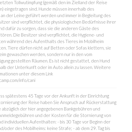
letzten Tollwutimpfung (gemäß den im Zielland der Reise
n) eingetragen sind. Hunde müssen innerhalb des
an der Leine geführt werden und immer in Begleitung des
sitzer sind verpflichtet, die physiologischen Bedürfnisse ihrer
und dafür zu sorgen, dass sie die anderen Gäste des
tören. Die Besitzer sind verpflichtet, die Hygiene- und
ten während des Aufenthalts des Tieres im Mobilheim
n. Tiere dürfen nicht auf Betten oder Sofas klettern, sie
lheim gewaschen werden, sondern nur in den vom
ügung gestellten Räumen. Es ist nicht gestattet, den Hund
alb der Unterkunft oder im Auto allein zu lassen. Weitere
rmationen unter diesem Link
ycamp.com/info/cani
 spätestens 45 Tage vor der Ankunft in der Einrichtung
tornierung der Reise haben Sie Anspruch auf Rückerstattung
e abzüglich der hier angegebenen Bankgebühren und
 Anmeldegebühren und der Kosten für die Stornierung von
d individuellen Aufenthalten: - bis 30 Tage vor Beginn der
d/oder des Mobilheims: keine Strafe; - ab dem 29. Tag bis