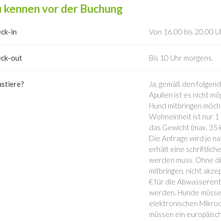
 kennen vor der Buchung
ck-in
Von 16.00 bis 20.00 Uh
ck-out
Bis 10 Uhr morgens.
stiere?
Ja, gemäß den folgen
Apulien ist es nicht m
Hund mitbringen möch
Wohneinheit ist nur 1
das Gewicht (max. 35
Die Anfrage wird je n
erhält eine schriftlic
werden muss. Ohne die
mitbringen, nicht akz
€ für die Abwasseren
werden. Hunde müssen
elektronischen Mikroch
müssen ein europäisch