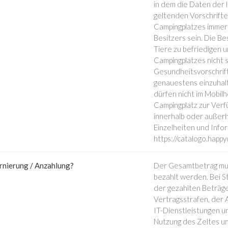
in dem die Daten der 
geltenden Vorschrifte
Campingplatzes immer 
Besitzers sein. Die Be
Tiere zu befriedigen 
Campingplatzes nicht s
Gesundheitsvorschrif
genauestens einzuhalte
dürfen nicht im Mobi
Campingplatz zur Verf
innerhalb oder außerh
Einzelheiten und Info
https://catalogo.happ
rnierung / Anzahlung?
Der Gesamtbetrag muss
bezahlt werden. Bei S
der gezahlten Beträg
Vertragsstrafen, der
IT-Dienstleistungen un
Nutzung des Zeltes un