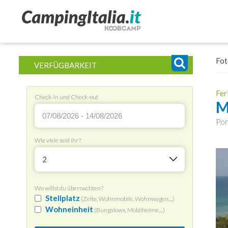
Fot
VERFÜGBARKEIT
Fer
Check-in und Check-out
M
Por
Wie viele seid ihr?
2
Wo willst du übernachten?
Stellplatz
(Zelte, Wohnmobile, Wohnwagen,...)
Wohneinheit
(Bungalows, Mobilheime,...)