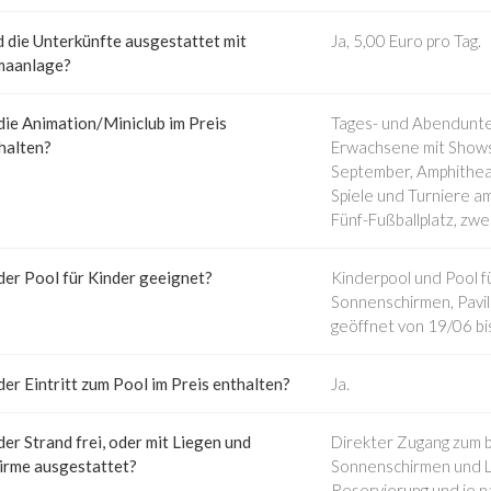
d die Unterkünfte ausgestattet mit
Ja, 5,00 Euro pro Tag.
maanlage?
 die Animation/Miniclub im Preis
Tages- und Abendunter
halten?
Erwachsene mit Shows,
September, Amphitheate
Spiele und Turniere am
Fünf-Fußballplatz, zwe
 der Pool für Kinder geeignet?
Kinderpool und Pool f
Sonnenschirmen, Pavill
geöffnet von 19/06 bi
 der Eintritt zum Pool im Preis enthalten?
Ja.
 der Strand frei, oder mit Liegen und
Direkter Zugang zum b
irme ausgestattet?
Sonnenschirmen und Li
Reservierung und je n