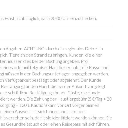
r. Es ist nicht möglich, nach 20.00 Uhr einzuchecken.
den Angaben. ACHTUNG: durch ein regionales Dekret in
öglich, Tiere an den Strand zu bringen. Kunden, die einen
ten, müssen dies bei der Buchung angeben. Pro
 kleines oder mittelgroßes Haustier erlaubt; die Rasse und
 kg) müssen in den Buchungsunterlagen angegeben werden.
ach Verfügbarkeit bestätigt oder abgelehnt. Der Kunde
he Bestätigung für den Hund, die bei der Ankunft vorgelegt
se schriftliche Bestätigung können Gäste, die Hunde
eptiert werden. Die Zahlung der Haustiergebühr (5 €/Tag + 20
tsorgung + 120 € Kaution) kann vor Ort vorgenommen
 einen Ausweis mit sich führen und mit einem
ip versehen sein, damit sie identifiziert werden können. Sie
es Gesundheitsbuch oder einen Reisepass mit sich führen,