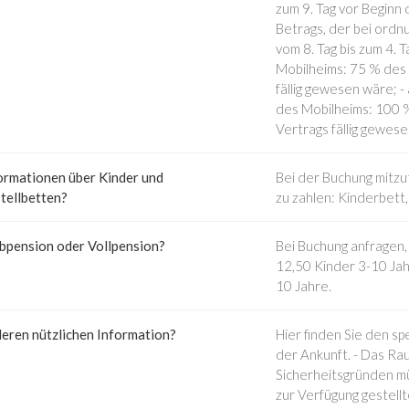
zum 9. Tag vor Beginn
Betrags, der bei ordn
vom 8. Tag bis zum 4.
Mobilheims: 75 % des 
fällig gewesen wäre; 
des Mobilheims: 100 %
Vertrags fällig gewes
ormationen über Kinder und
Bei der Buchung mitzu
tellbetten?
zu zahlen: Kinderbett,
bpension oder Vollpension?
Bei Buchung anfragen,
12,50 Kinder 3-10 Jah
10 Jahre.
eren nützlichen Information?
Hier finden Sie den s
der Ankunft. - Das Rau
Sicherheitsgründen m
zur Verfügung gestell