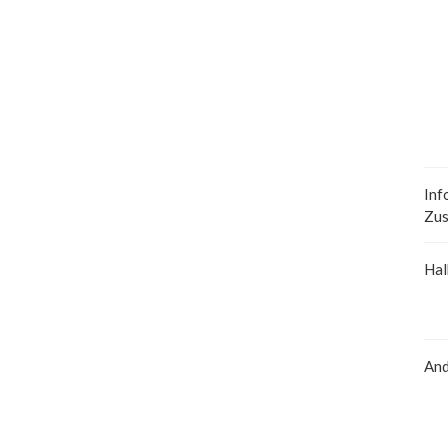
Inf
Zus
Hal
And