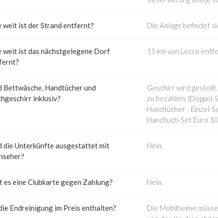
 weit ist der Strand entfernt?
Die Anlage befindet s
 weit ist das nächstgelegene Dorf
15 km von Lecce entfe
fernt?
d Bettwäsche, Handtücher und
Geschirr wird gestellt
hgeschirr inklusiv?
zu bezahlen. (Doppel-
Handtücher - Einzel-S
Handtuch-Set Euro 10
d die Unterkünfte ausgestattet mit
Nein.
nseher?
t es eine Clubkarte gegen Zahlung?
Nein.
 die Endreinigung im Preis enthalten?
Die Mobilheime müsse