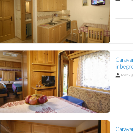
Caravan
inbegre
Max 2 
Caravan