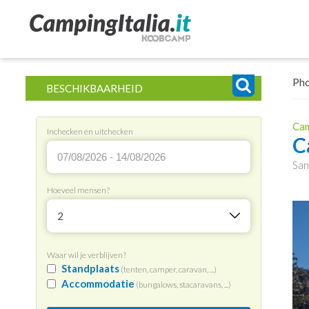
Ph
BESCHIKBAARHEID
Cam
Inchecken en uitchecken
C
San
Hoeveel mensen?
2
Waar wil je verblijven?
Standplaats
(tenten, camper, caravan, ...)
Accommodatie
(bungalows, stacaravans, ...)