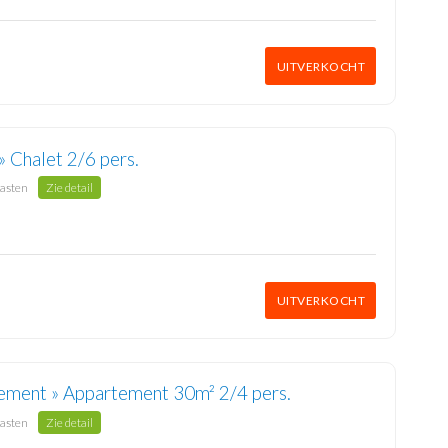
UITVERKOCHT
» Chalet 2/6 pers.
gasten
Zie detail
UITVERKOCHT
ement » Appartement 30m² 2/4 pers.
gasten
Zie detail