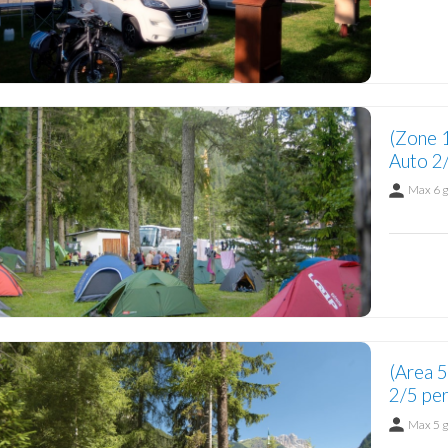
(Zone 
Auto 2/
Max 6 
(Area 
2/5 per
Max 5 