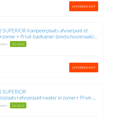
UITVERKOCHT
3) SUPERIOR Kampeerplaats afvoerpunt et
+zomer + Privé-badkamer (eindschoonmaak)
s.
gasten
Zie detail
UITVERKOCHT
3) SUPERIOR
rplaats+afvoerpunt+water in zomer+ Privé-
er (dagelijkse schoonmaak) 2/8 pers.
gasten
Zie detail