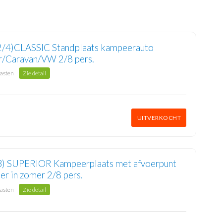
2/4)CLASSIC Standplaats kampeerauto
/Caravan/VW 2/8 pers.
gasten
Zie detail
UITVERKOCHT
3) SUPERIOR Kampeerplaats met afvoerpunt
er in zomer 2/8 pers.
gasten
Zie detail