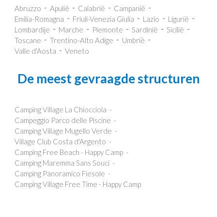
Abruzzo
Apulië
Calabrië
Campanië
Emilia-Romagna
Friuli-Venezia Giulia
Lazio
Ligurië
Lombardije
Marche
Piemonte
Sardinië
Sicilië
Toscane
Trentino-Alto Adige
Umbrië
Valle d'Aosta
Veneto
De meest gevraagde structuren
Camping Village La Chiocciola
Campeggio Parco delle Piscine
Camping Village Mugello Verde
Village Club Costa d'Argento
Camping Free Beach - Happy Camp
Camping Maremma Sans Souci
Camping Panoramico Fiesole
Camping Village Free Time - Happy Camp