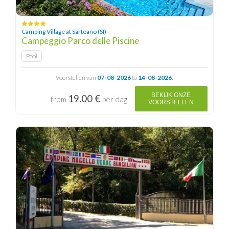
Camping Village at Sarteano (SI)
Campeggio Parco delle Piscine
Pool
Voorstellen van
07-08-2026
to
14-08-2026
:
BEKIJK ONZE
19.00 €
from
per dag
VOORSTELLEN