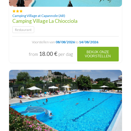
Camping Village at Capannole (AR)
Camping Village La Chiocciola
Restaurant
Voorstellen van
08/08/2026
to
14/08/2026
:
BEKIJK ONZE
18.00 €
from
per dag
VOORSTELLEN