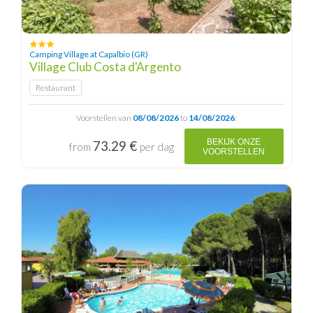
Camping Village at Capalbio (GR)
Village Club Costa d'Argento
Restaurant
Voorstellen van
08/08/2026
to
14/08/2026
:
BEKIJK ONZE
73.29 €
from
per dag
VOORSTELLEN