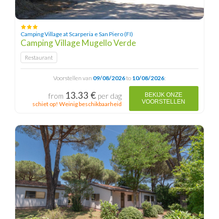
Camping Village at Scarperia e San Piero (FI)
Camping Village Mugello Verde
Restaurant
Voorstellen van
09/08/2026
to
10/08/2026
:
13.33 €
from
per dag
BEKIJK ONZE
VOORSTELLEN
schiet op! Weinig beschikbaarheid