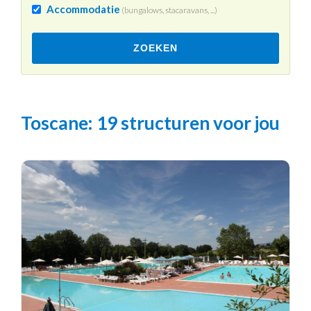
Accommodatie
(bungalows, stacaravans, ...)
ZOEKEN
Toscane
: 19 structuren voor jou