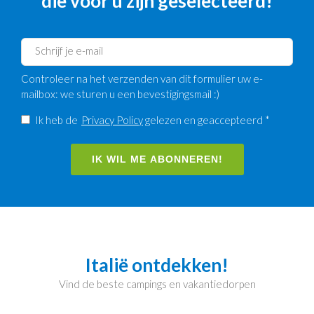
die voor u zijn geselecteerd!
Controleer na het verzenden van dit formulier uw e-
mailbox: we sturen u een bevestigingsmail :)
Ik heb de
Privacy Policy
gelezen en geaccepteerd *
IK WIL ME ABONNEREN!
Italië ontdekken!
Vind de beste campings en vakantiedorpen