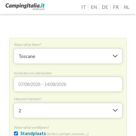
IT
EN
DE
FR
NL
Waar wil je heen?
Toscane
Inchecken en uitchecken
Hoeveel mensen?
2
Waar wil je verblijven?
Standplaats
(tenten, camper, caravan, ...)