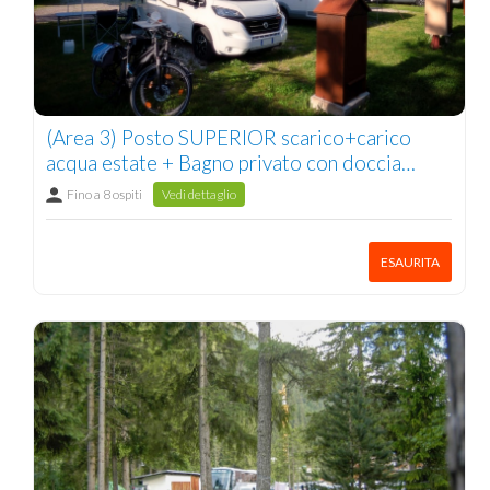
(Area 3) Posto SUPERIOR scarico+carico
acqua estate + Bagno privato con doccia
(Pulizia Giornaliera) 2/8 pers.
Fino a 8 ospiti
Vedi dettaglio
ESAURITA