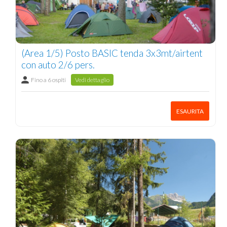
(Area 1/5) Posto BASIC tenda 3x3mt/airtent
con auto 2/6 pers.
Fino a 6 ospiti
Vedi dettaglio
ESAURITA