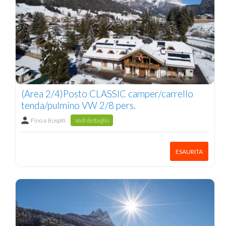
(Area 2/4)Posto CLASSIC camper/carrello
tenda/pulmino VW 2/8 pers.
Fino a 8 ospiti
Vedi dettaglio
ESAURITA