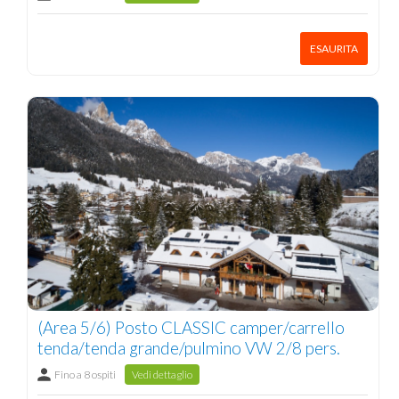
ESAURITA
(Area 5/6) Posto CLASSIC camper/carrello
tenda/tenda grande/pulmino VW 2/8 pers.
Fino a 8 ospiti
Vedi dettaglio