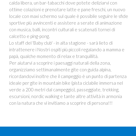
calda libera, un bar-tabacchi dove potete deliziarvi con
ottime colazioni e prenotare latte e pane freschi, un nuovo
locale con maxi schermo sul quale è possibile seguire le sfide
sportive più avvincenti e assistere a serate di animazione
con musica, balli, incontri culturali e scatenati tornei di
calcetto e ping-pong.
Lo staff del 'Baby club' - in alta stagione - sarà lieto di
intrattenere i Nostri ospiti più piccoli regalando a mamma e
papà, qualche momento di relax e tranquillità.
Per aiutarvi a scoprire i paesaggi naturali della zona,
organizziamo settimanalmente gite con guida alpina,
ricordandovi inoltre che il campeggio è un punto di partenza
ideale per gite in mountain bike (pista ciclabile immersa nel
verde a 200 metri dal campeggio), passeggiate, trekking,
escursioni, nordic walking e tante altre attività in armonia
con la natura che vi invitiamo a scoprire di persona!!!