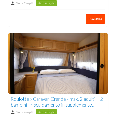
pers.
Fino a 2 ospiti
Vedi dettaglio
ESAURITA
Roulotte » Caravan Grande - max. 2 adulti + 2
bambini - riscaldamento in supplemento
(inverno) 4 pers.
Fino a 4 ospiti
Vedi dettaglio