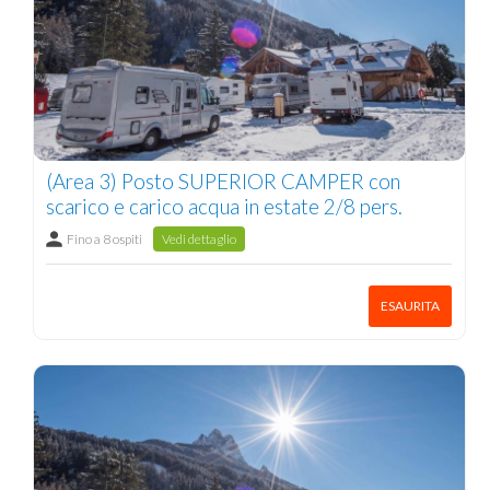
(Area 3) Posto SUPERIOR CAMPER con
scarico e carico acqua in estate 2/8 pers.
Fino a 8 ospiti
Vedi dettaglio
ESAURITA