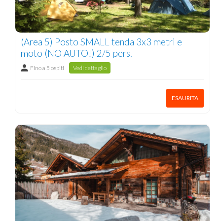
(Area 5) Posto SMALL tenda 3x3 metri e
moto (NO AUTO!) 2/5 pers.
Fino a 5 ospiti
Vedi dettaglio
ESAURITA