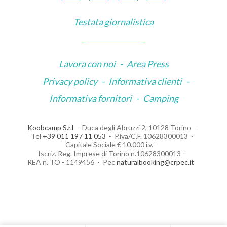
Testata giornalistica
Lavora con noi
-
Area Press
Privacy policy
-
Informativa clienti
-
Informativa fornitori
-
Camping
Koobcamp S.r.l
Duca degli Abruzzi 2, 10128 Torino
Tel
+39 011 197 11 053
P.iva/C.F. 10628300013
Capitale Sociale € 10.000 i.v.
Iscriz. Reg. Imprese di Torino n.10628300013
REA n. TO - 1149456
Pec
naturalbooking@crpec.it