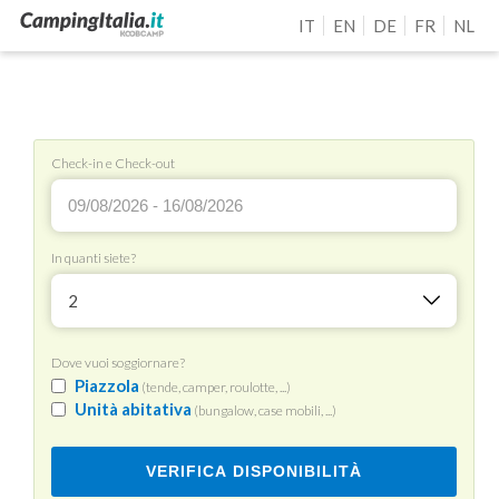
IT
EN
DE
FR
NL
Check-in e Check-out
In quanti siete?
2
Dove vuoi soggiornare?
Piazzola
(tende, camper, roulotte, ...)
Unità abitativa
(bungalow, case mobili, ...)
VERIFICA DISPONIBILITÀ