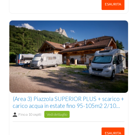
ESAURITA
(Area 3) Piazzola SUPERIOR PLUS + scarico +
carico acqua in estate fino 95-105m2 2/10
pers.
Fino a 10 ospiti
Vedi dettaglio
ESAURITA