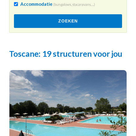
Accommodatie
(bungalows, stacaravans, ...)
ZOEKEN
Toscane
: 19 structuren voor jou