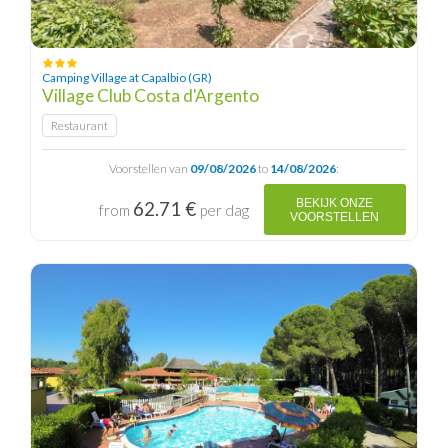
Camping Village at Capalbio (GR)
Village Club Costa d'Argento
Restaurant
Voorstellen van
09/08/2026
to
14/08/2026
:
BEKIJK ONZE
62.71 €
from
per dag
VOORSTELLEN