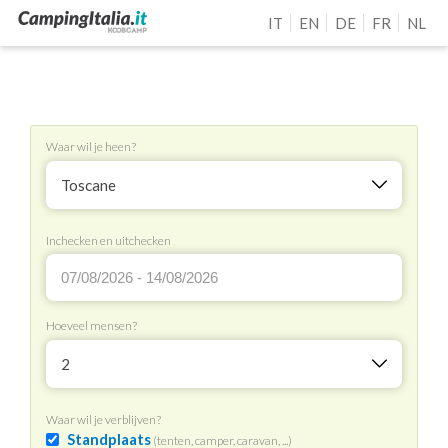
IT
EN
DE
FR
NL
Waar wil je heen?
Toscane
Inchecken en uitchecken
Hoeveel mensen?
2
Waar wil je verblijven?
Standplaats
(tenten, camper, caravan, ...)