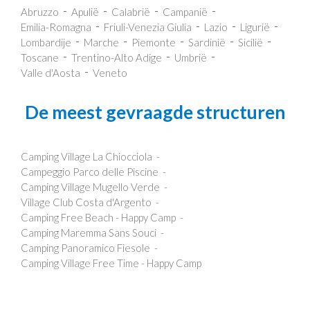
Abruzzo
Apulië
Calabrië
Campanië
Emilia-Romagna
Friuli-Venezia Giulia
Lazio
Ligurië
Lombardije
Marche
Piemonte
Sardinië
Sicilië
Toscane
Trentino-Alto Adige
Umbrië
Valle d'Aosta
Veneto
De meest gevraagde structuren
Camping Village La Chiocciola
Campeggio Parco delle Piscine
Camping Village Mugello Verde
Village Club Costa d'Argento
Camping Free Beach - Happy Camp
Camping Maremma Sans Souci
Camping Panoramico Fiesole
Camping Village Free Time - Happy Camp