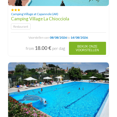
Camping Village at Capannole (AR)
Camping Village La Chiocciola
Restaurant
Voorstellen van
08/08/2026
to
14/08/2026
:
BEKIJK ONZE
18.00 €
from
per dag
VOORSTELLEN