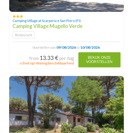
Camping Village at Scarperia e San Piero (FI)
Camping Village Mugello Verde
Restaurant
Voorstellen van
09/08/2026
to
10/08/2026
:
13.33 €
from
per dag
BEKIJK ONZE
VOORSTELLEN
schiet op! Weinig beschikbaarheid