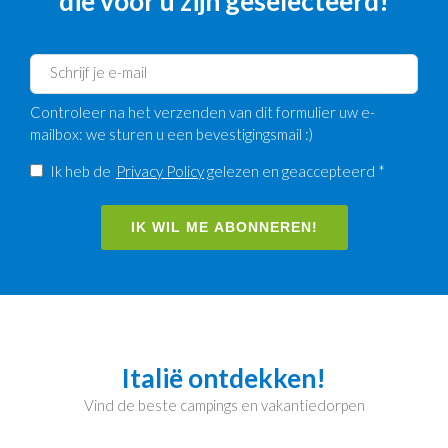
die voor u zijn geselecteerd!
Controleer na het verzenden van dit formulier uw e-
mailbox: we sturen u een bevestigingsmail :)
Ik heb de
Privacy Policy
gelezen en geaccepteerd *
IK WIL ME ABONNEREN!
Italië ontdekken!
Vind de beste campings en vakantiedorpen