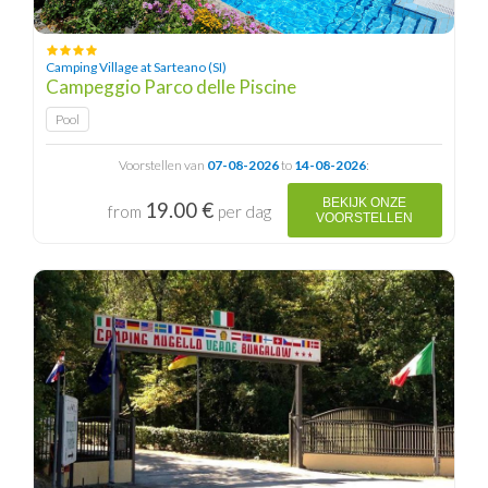
Camping Village at Sarteano (SI)
Campeggio Parco delle Piscine
Pool
Voorstellen van
07-08-2026
to
14-08-2026
:
BEKIJK ONZE
19.00 €
from
per dag
VOORSTELLEN