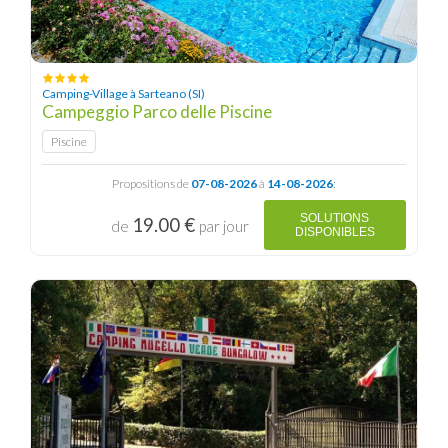
Camping-Village à Sarteano (SI)
Campeggio Parco delle Piscine
Piscine
Propositions de
07-08-2026
à
14-08-2026
:
SOLUTIONS
19.00 €
de
par jour
DISPONIBLES