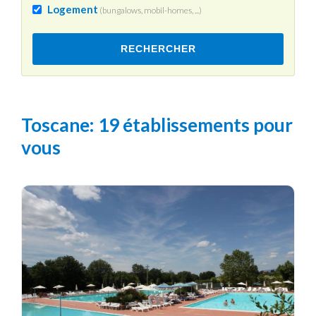
Logement
(bungalows, mobil-homes, ...)
RECHERCHER
Toscane
: 19 établissements pour
vous