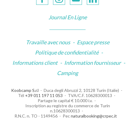
Journal En Ligne
Travaille avec nous
-
Espace presse
Politique de confidentialité
-
Informations client
-
Information fournisseur
-
Camping
Koobcamp S.r.l
Duca degli Abruzzi 2, 10128 Turin (Italie)
Tél
+39 011 197 11 053
TVA/C.F. 10628300013
Partage le capital € 10.000 i.v.
Inscription au registre du commerce de Turin
n.10628300013
R.N.C. n. TO - 1149456
Pec
naturalbooking@crpec.it