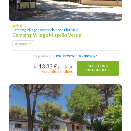
Camping Village à Scarperia e San Piero (FI)
Camping Village Mugello Verde
Restaurant
Propositions de
09/08/2026
à
10/08/2026
:
13.33 €
de
par jour
SOLUTIONS
DISPONIBLES
Peu de disponibilités