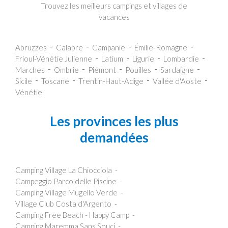
Trouvez les meilleurs campings et villages de
vacances
Abruzzes
Calabre
Campanie
Émilie-Romagne
Frioul-Vénétie Julienne
Latium
Ligurie
Lombardie
Marches
Ombrie
Piémont
Pouilles
Sardaigne
Sicile
Toscane
Trentin-Haut-Adige
Vallée d'Aoste
Vénétie
Les provinces les plus
demandées
Camping Village La Chiocciola
Campeggio Parco delle Piscine
Camping Village Mugello Verde
Village Club Costa d'Argento
Camping Free Beach - Happy Camp
Camping Maremma Sans Souci