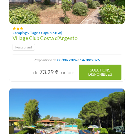
Camping Village à Capalbio (GR)
Village Club Costa d'Argento
Restaurant
Propositions de
08/08/2026
à
14/08/2026
:
SOLUTIONS
73.29 €
de
par jour
DISPONIBLES