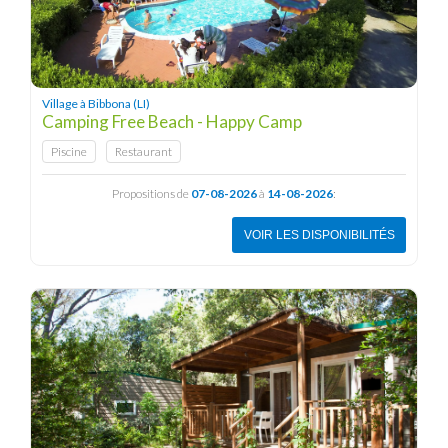
Village à Bibbona (LI)
Camping Free Beach - Happy Camp
Piscine
Restaurant
Propositions de
07-08-2026
à
14-08-2026
:
VOIR LES DISPONIBILITÉS