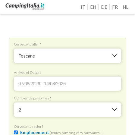
IT
EN
DE
FR
NL
Où veux-tu aller?
Toscane
Arrivée et Départ
Combien de personnes?
2
Où veux-tu rester?
Emplacement
(tentes, camping-cars, caravanes, ...)