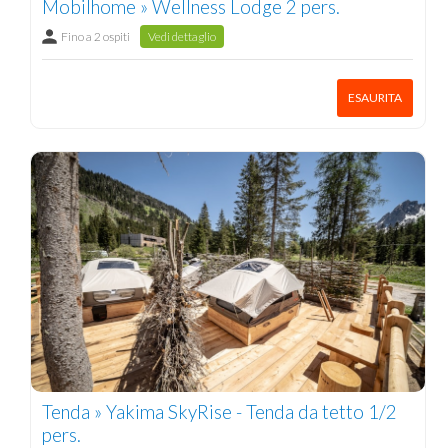
Mobilhome » Wellness Lodge 2 pers.
Fino a 2 ospiti
Vedi dettaglio
ESAURITA
Tenda » Yakima SkyRise - Tenda da tetto 1/2
pers.