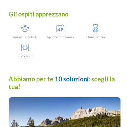
Gli ospiti apprezzano
Animali accettati
Aperto tutto l’anno
Club Bambini
Ristorante
Abbiamo per te
10 soluzioni
: scegli la
tua!