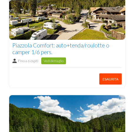
Piazzola Comfort: auto+tenda/roulotte o
camper 1/6 pers.
Fino a 6 ospiti
Vedi dettaglio
ESAURITA