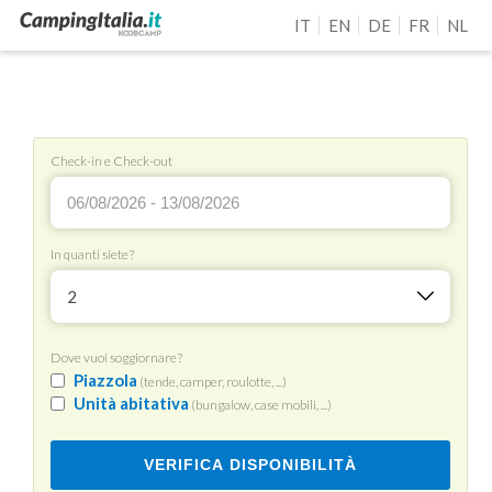
IT
EN
DE
FR
NL
Check-in e Check-out
In quanti siete?
2
Dove vuoi soggiornare?
Piazzola
(tende, camper, roulotte, ...)
Unità abitativa
(bungalow, case mobili, ...)
VERIFICA DISPONIBILITÀ