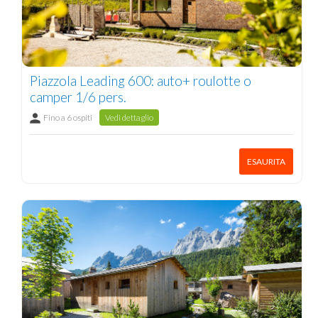
Piazzola Leading 600: auto+ roulotte o
camper 1/6 pers.
Fino a 6 ospiti
Vedi dettaglio
ESAURITA