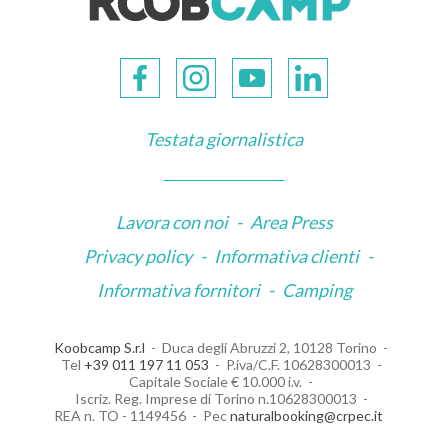
Testata giornalistica
Lavora con noi
-
Area Press
Privacy policy
-
Informativa clienti
-
Informativa fornitori
-
Camping
Koobcamp S.r.l
Duca degli Abruzzi 2, 10128 Torino
Tel
+39 011 197 11 053
P.iva/C.F. 10628300013
Capitale Sociale € 10.000 i.v.
Iscriz. Reg. Imprese di Torino n.10628300013
REA n. TO - 1149456
Pec
naturalbooking@crpec.it