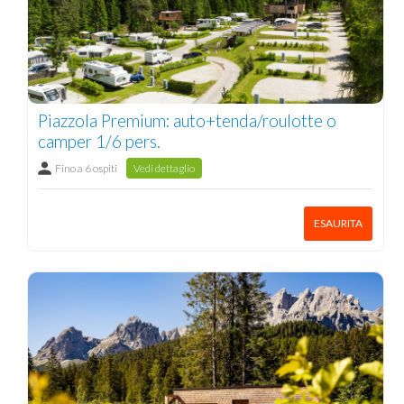
Piazzola Premium: auto+tenda/roulotte o
camper 1/6 pers.
Fino a 6 ospiti
Vedi dettaglio
ESAURITA