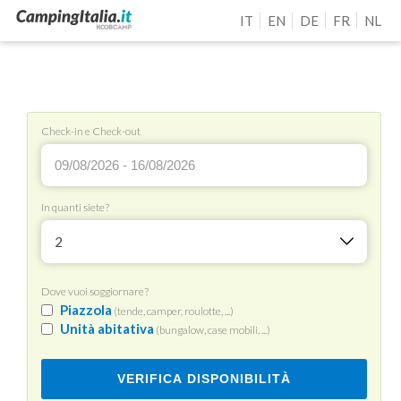
IT
EN
DE
FR
NL
Check-in e Check-out
In quanti siete?
2
Dove vuoi soggiornare?
Piazzola
(tende, camper, roulotte, ...)
Unità abitativa
(bungalow, case mobili, ...)
VERIFICA DISPONIBILITÀ