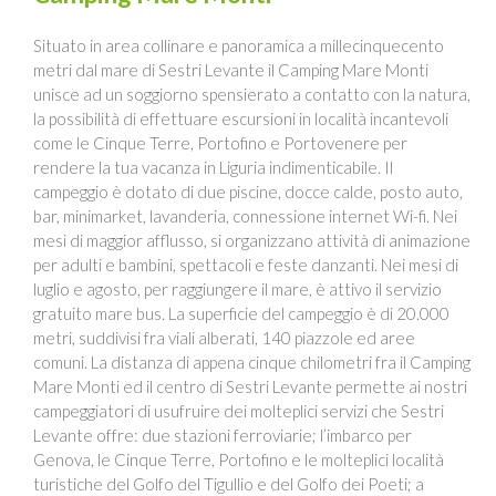
Situato in area collinare e panoramica a millecinquecento
metri dal mare di Sestri Levante il Camping Mare Monti
unisce ad un soggiorno spensierato a contatto con la natura,
la possibilità di effettuare escursioni in località incantevoli
come le Cinque Terre, Portofino e Portovenere per
rendere la tua vacanza in Liguria indimenticabile. Il
campeggio è dotato di due piscine, docce calde, posto auto,
bar, minimarket, lavanderia, connessione internet Wi-fi. Nei
mesi di maggior afflusso, si organizzano attività di animazione
per adulti e bambini, spettacoli e feste danzanti. Nei mesi di
luglio e agosto, per raggiungere il mare, è attivo il servizio
gratuito mare bus. La superficie del campeggio è di 20.000
metri, suddivisi fra viali alberati, 140 piazzole ed aree
comuni. La distanza di appena cinque chilometri fra il Camping
Mare Monti ed il centro di Sestri Levante permette ai nostri
campeggiatori di usufruire dei molteplici servizi che Sestri
Levante offre: due stazioni ferroviarie; l’imbarco per
Genova, le Cinque Terre, Portofino e le molteplici località
turistiche del Golfo del Tigullio e del Golfo dei Poeti; a