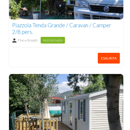
Piazzola Tenda Grande / Caravan / Camper
2/8 pers.
Fino a 8 ospiti
Vedi dettaglio
ESAURITA