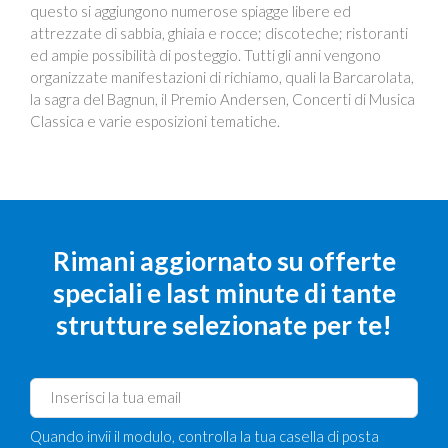
questo si aggiungono numerose spiagge libere ed
attrezzate di sabbia, ghiaia e rocce; discoteche; ristoranti
ed ampie possibilità di posteggio. Tutti gli anni vengono
organizzate manifestazioni di richiamo, quali la Barcarolata,
la sagra del Bagnun, il Premio Andersen, Concerti di Musica
Classica e varie esposizioni tematiche.
Rimani aggiornato su offerte
speciali e last minute di tante
strutture selezionate per te!
Quando invii il modulo, controlla la tua casella di posta