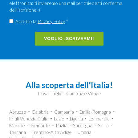
elettronica: ti invieremo una mail per chiederti conferma
dell'iscrizione :)
Accetto la
Privacy Policy
*
VOGLIO ISCRIVERMI!
Alla scoperta dell'Italia!
Trova i migliori Camping e Village
Abruzzo
Calabria
Campania
Emilia-Romagna
Friuli-Venezia Giulia
Lazio
Liguria
Lombardia
Marche
Piemonte
Puglia
Sardegna
Sicilia
Toscana
Trentino-Alto Adige
Umbria