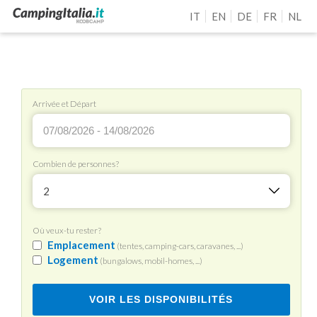
IT
EN
DE
FR
NL
Arrivée et Départ
Combien de personnes?
2
Où veux-tu rester?
Emplacement
(tentes, camping-cars, caravanes, ...)
Logement
(bungalows, mobil-homes, ...)
VOIR LES DISPONIBILITÉS