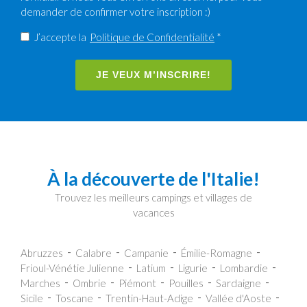
demander de confirmer votre inscription :)
J’accepte la
Politique de Confidentialité
*
JE VEUX M’INSCRIRE!
À la découverte de l'Italie!
Trouvez les meilleurs campings et villages de
vacances
Abruzzes
Calabre
Campanie
Émilie-Romagne
Frioul-Vénétie Julienne
Latium
Ligurie
Lombardie
Marches
Ombrie
Piémont
Pouilles
Sardaigne
Sicile
Toscane
Trentin-Haut-Adige
Vallée d'Aoste