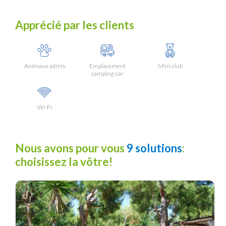
Apprécié par les clients
Animaux admis
Emplacement
Mini-club
camping-car
Wi-Fi
Nous avons pour vous
9 solutions
:
choisissez la vôtre!