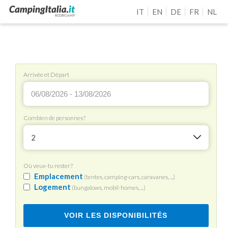
IT
EN
DE
FR
NL
Arrivée et Départ
Combien de personnes?
2
Où veux-tu rester?
Emplacement
(tentes, camping-cars, caravanes, ...)
Logement
(bungalows, mobil-homes, ...)
VOIR LES DISPONIBILITÉS