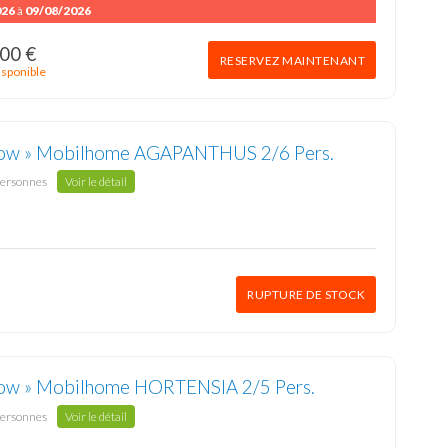
026
à
09/08/2026
00 €
RESERVEZ MAINTENANT
isponible
ow » Mobilhome AGAPANTHUS 2/6 Pers.
personnes
Voir le détail
RUPTURE DE STOCK
ow » Mobilhome HORTENSIA 2/5 Pers.
personnes
Voir le détail