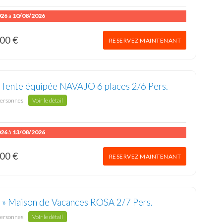
026
à
10/08/2026
00 €
RESERVEZ MAINTENANT
» Tente équipée NAVAJO 6 places 2/6 Pers.
personnes
Voir le détail
026
à
13/08/2026
00 €
RESERVEZ MAINTENANT
 » Maison de Vacances ROSA 2/7 Pers.
personnes
Voir le détail