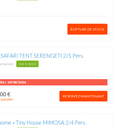
RUPTURE DE STOCK
» SAFARI TENT SERENGETI 2/5 Pers.
personnes
Voir le détail
026
à
10/08/2026
00 €
RESERVEZ MAINTENANT
isponible
home » Tiny House MIMOSA 2/4 Pers.