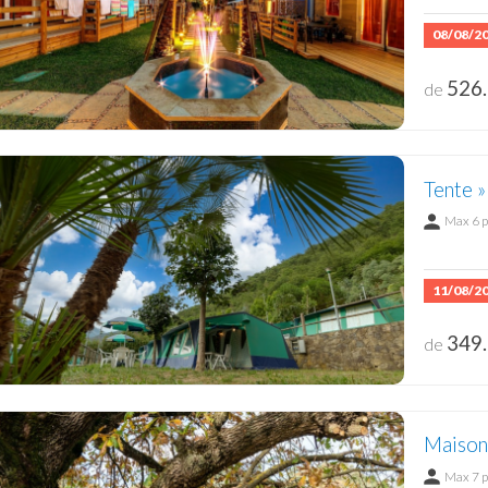
08/08/2
526.
de
Tente 
Max 6 
11/08/2
349.
de
Maison
Max 7 