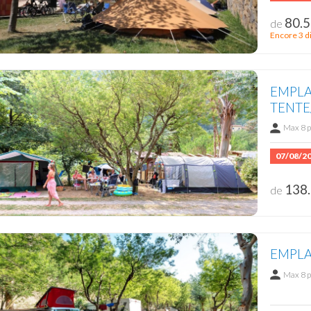
80.5
de
Encore 3 d
EMPL
TENTE/
Max 8 
07/08/2
138.
de
EMPLA
Max 8 