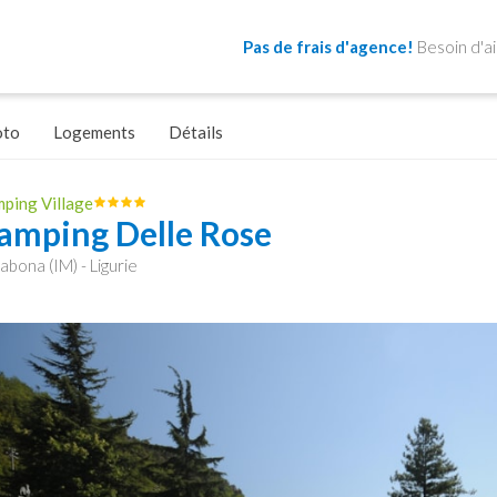
Pas de frais d'agence!
Besoin d'a
oto
Logements
Détails
ping Village
amping Delle Rose
labona (IM) - Ligurie