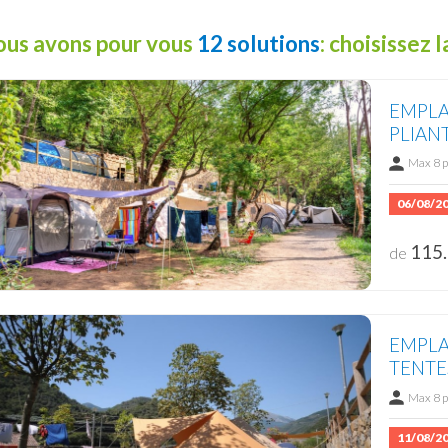
us avons pour vous
12 solutions
: choisissez 
EMPLA
PLIAN
Max 8 
06/08/2
115.
de
EMPLA
TENTE
Max 8 
11/08/2