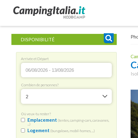
Ph
DISPONIBILITÉ
Cam
Arrivée et Départ
C
Iso
Combien de personnes?
2
Où veux-tu rester?
Emplacement
(tentes, camping-cars, caravanes,
...)
Logement
(bungalows, mobil-homes, ...)