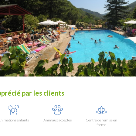
précié par les clients
nimations enfants
Animaux acceptés
Centre de remise en
forme