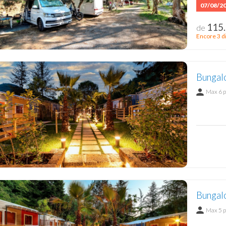
07/08/2
115.
de
Encore 3 d
Bungal
Max 6 
Bungal
Max 5 