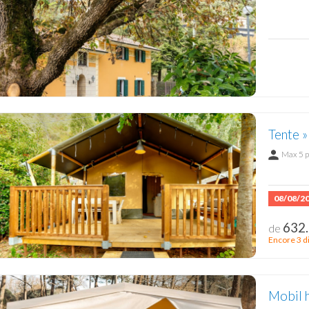
Tente 
Max 5 
08/08/2
632.
de
Encore 3 d
Mobil 