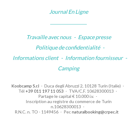
Journal En Ligne
Travaille avec nous
-
Espace presse
Politique de confidentialité
-
Informations client
-
Information fournisseur
-
Camping
Koobcamp S.r.l
Duca degli Abruzzi 2, 10128 Turin (Italie)
Tél
+39 011 197 11 053
TVA/C.F. 10628300013
Partage le capital € 10.000 i.v.
Inscription au registre du commerce de Turin
n.10628300013
R.N.C. n. TO - 1149456
Pec
naturalbooking@crpec.it