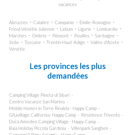
vacances
Abruzzes
Calabre
Campanie
Émilie-Romagne
Frioul-Vénétie Julienne
Latium
Ligurie
Lombardie
Marches
Ombrie
Piémont
Pouilles
Sardaigne
Sicile
Toscane
Trentin-Haut-Adige
Vallée d'Aoste
Vénétie
Les provinces les plus
demandées
Camping Village Pineta di Sibari
Centro Vacanze San Marino
Mobile Homes in Torre Rinalda - Happy Camp
Gitavillage California- Happy Camp
Residence Trivento
Duca Amedeo Camping Village - Happy Camp
Baia Holiday Piccola Gardiola
Villenpark Sanghen
Camping L'Ultima Spiaggia - Happy Camp