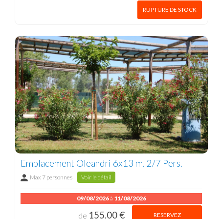
RUPTURE DE STOCK
Emplacement Oleandri 6x13 m. 2/7 Pers.
Max 7 personnes
Voir le détail
09/08/2026
à
11/08/2026
155.00 €
RESERVEZ
de