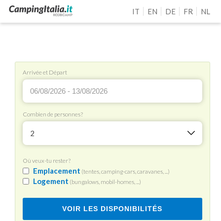
IT
EN
DE
FR
NL
Arrivée et Départ
Combien de personnes?
2
Où veux-tu rester?
Emplacement
(tentes, camping-cars, caravanes, ...)
Logement
(bungalows, mobil-homes, ...)
VOIR LES DISPONIBILITÉS