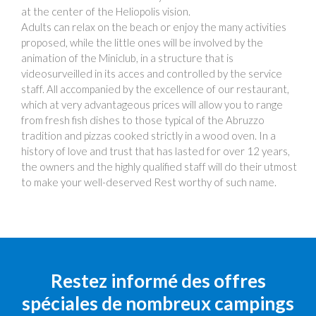
at the center of the Heliopolis vision.
Adults can relax on the beach or enjoy the many activities
proposed, while the little ones will be involved by the
animation of the Miniclub, in a structure that is
videosurveilled in its acces and controlled by the service
staff. All accompanied by the excellence of our restaurant,
which at very advantageous prices will allow you to range
from fresh fish dishes to those typical of the Abruzzo
tradition and pizzas cooked strictly in a wood oven. In a
history of love and trust that has lasted for over 12 years,
the owners and the highly qualified staff will do their utmost
to make your well-deserved Rest worthy of such name.
Restez informé des offres
spéciales de nombreux campings