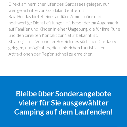
Direkt am herrlichen Ufer des Gardasees gelegen, nur
wenige Schritte von Gardaland entfernt!
Baia Holiday bietet eine familiäre Atmosphäre und
hochwertige Dienstleistungen mit besonderem Augenmerk
auf Familien und Kinder, in einer Umgebung, die für ihre Ruhe
und den direkten Kontakt zur Natur bekannt ist.
Strategisch im Veroneser Bereich des südlichen Gardasees
gelegen, ermöglicht es, die zahlreichen touristischen
Attraktionen der Region schnell zu erreichen.
Bleibe über Sonderangebote
vieler für Sie ausgewählter
Camping auf dem Laufenden!