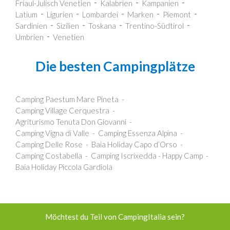
Friaul-Julisch Venetien
Kalabrien
Kampanien
Latium
Ligurien
Lombardei
Marken
Piemont
Sardinien
Sizilien
Toskana
Trentino-Südtirol
Umbrien
Venetien
Die besten Campingplätze
Camping Paestum Mare Pineta
Camping Village Cerquestra
Agriturismo Tenuta Don Giovanni
Camping Vigna di Valle
Camping Essenza Alpina
Camping Delle Rose
Baia Holiday Capo d’Orso
Camping Costabella
Camping Iscrixedda - Happy Camp
Baia Holiday Piccola Gardiola
Möchtest du Teil von CampingItalia sein?