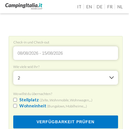
IT
EN
DE
FR
NL
Check-in und Check-out
Wie viele seid ihr?
2
Wo willst du übernachten?
Stellplatz
(Zelte, Wohnmobile, Wohnwagen,...)
Wohneinheit
(Bungalows, Mobilheime,...)
VERFÜGBARKEIT PRÜFEN