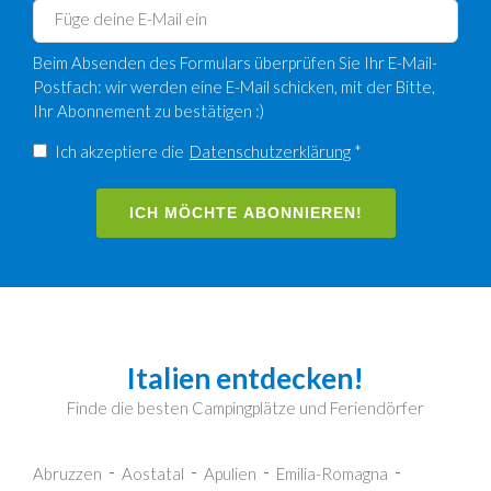
Beim Absenden des Formulars überprüfen Sie Ihr E-Mail-
Postfach: wir werden eine E-Mail schicken, mit der Bitte,
Ihr Abonnement zu bestätigen :)
Ich akzeptiere die
Datenschutzerklärung
*
ICH MÖCHTE ABONNIEREN!
Italien entdecken!
Finde die besten Campingplätze und Feriendörfer
Abruzzen
Aostatal
Apulien
Emilia-Romagna