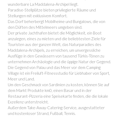
wunderbare La Maddalena-Archipel liegt.
Paradise-Stellplätze bieten privilegierte Räume und
Stellungen mit exklusivem Komfort.
Das Dorf beherbergt Mobilheime und Bungalows, die von
den Düften des Mittelmeers umgeben sind.
Der private Jachthafen bietet die Möglichkeit, ein Boot
anzulegen, eines zu mieten und die beliebtesten Ziele für
Touristen aus der ganzen Welt, das Naturparadies des
Maddalena-Archipels, zu erreichen, um unvergessliche
Ausflüge in den Gewässern von tausend Türkis-Tönen zu
unternehmen Archäologie und die üppige Natur der Gegend.
Die Gegend von Palau und das Meer vor dem Camping
Village ist ein Freiluft-Fitnessstudio für Liebhaber von Sport,
Meer und Land.
Um den Geschmack von Sardinien zu kosten, können Sie auf
dem Markt Produkte km0, einen Basar und in der
Restaurant-Pizzeria eine Speisekarte finden, die die lokale
Exzellenz unterstreicht.
Außerdem Take-Away-Catering-Service, ausgestatteter
und kostenloser Strand, Fußball, Tennis.