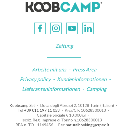
Zeitung
Arbeite mit uns
-
Press Area
Privacy policy
-
Kundeninformationen
-
Lieferanteninformationen
-
Camping
Koobcamp S.r.l
Duca degli Abruzzi 2, 10128 Turin (Italien)
Tel
+39 011 197 11 053
P.iva/C.F. 10628300013
Capitale Sociale € 10.000 i.v.
Iscriz. Reg. Imprese di Torino n.10628300013
REA n. TO - 1149456
Pec
naturalbooking@crpec.it