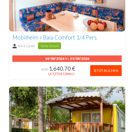
Mobilheim » Baia Comfort 1/4 Pers.
Bis 4 Gäste
Siehe Detail
14/08/2026
bis
21/08/2026
1,640.70 €
von
JETZT BUCHEN
LETZTER ÜBRIG!