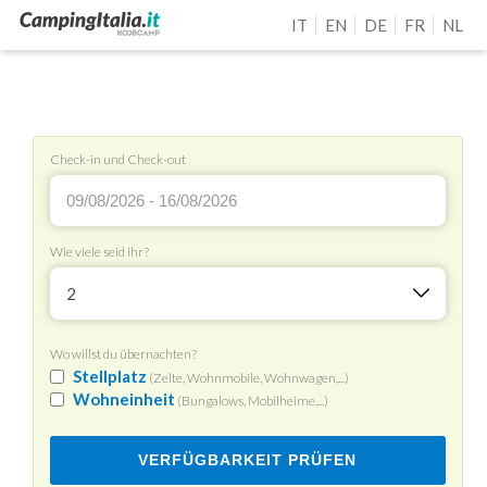
IT
EN
DE
FR
NL
Check-in und Check-out
Wie viele seid ihr?
2
Wo willst du übernachten?
Stellplatz
(Zelte, Wohnmobile, Wohnwagen,...)
Wohneinheit
(Bungalows, Mobilheime,...)
VERFÜGBARKEIT PRÜFEN