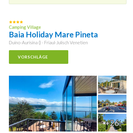
Camping Village
Baia Holiday Mare Pineta
Duino-Aurisina () - Friaul-Julisch Venetien
VORSCHLÄGE
+26