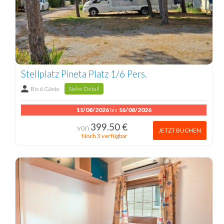
Stellplatz Pineta Platz 1/6 Pers.
Bis 6 Gäste
Siehe Detail
11/08/2026
bis
16/08/2026
399.50 €
von
JETZT BUCHEN
Noch 3 verfügbar