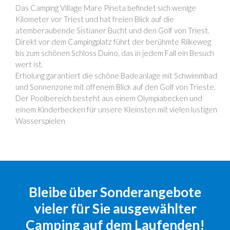
Das Camping Village Mare Pineta befindet sich wenige
Kilometer vor Triest und hat freien Blick auf die
atemberaubende Sistianer Bucht und den Golf von Triest.
Direkt vor dem Campingplatz führt der berühmte Rilkeweg
bis zum schönen Schloss Duino, das in jedem Fall ein Besuch
wert ist.
Erholung garantiert die schöne Badeanlage mit Schwimmbad
und Sonnenzone mit offenem Blick auf den Golf von Trieste.
Der Poolbereich besteht aus einem Olympiabecken und
einem Kinderbecken für unsere Kleinsten mit vielen lustigen
Wasserspielen
Bleibe über Sonderangebote
vieler für Sie ausgewählter
Camping auf dem Laufenden!