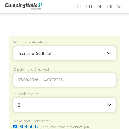
IT
EN
DE
FR
NL
Wohin willst du gehen?
Trentino-Südtirol
Check-in und Check-out
Wie viele seid ihr?
2
Wo willst du übernachten?
Stellplatz
(Zelte, Wohnmobile, Wohnwagen,...)