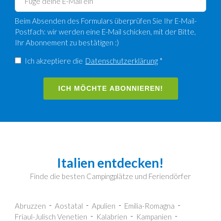
Beim Absenden des Formulars überprüfen Sie Ihr E-Mail-
Postfach: wir werden eine E-Mail schicken, mit der Bitte,
Ihr Abonnement zu bestätigen :)
Ich akzeptiere die
Datenschutzerklärung
*
ICH MÖCHTE ABONNIEREN!
Italien entdecken!
Finde die besten Campingplätze und Feriendörfer
Abruzzen
Aostatal
Apulien
Emilia-Romagna
Friaul-Julisch Venetien
Kalabrien
Kampanien