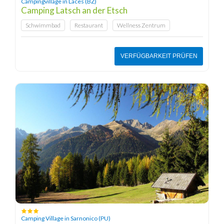
Campingvillage in Laces (BZ)
Camping Latsch an der Etsch
Schwimmbad
Restaurant
Wellness Zentrum
VERFÜGBARKEIT PRÜFEN
Camping Village in Sarnonico (PU)