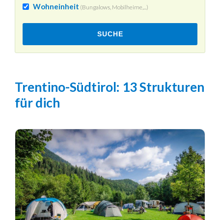
Wohneinheit
(Bungalows, Mobilheime,...)
SUCHE
Trentino-Südtirol
: 13 Strukturen
für dich