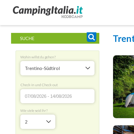
Trent
SUCHE
Wohin willst du gehen?
Trentino-Südtirol
Check-in und Check-out
Wie viele seid ihr?
2