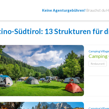
Keine Agenturgebühren!
Brauchst du Hi
ino-Südtirol
: 13 Strukturen für d
Camping Villag
Camping
Restaurant
Camping Village