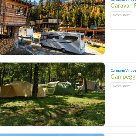
Caravan 
Restaurant
Camping Village
Campeggi
Restaurant