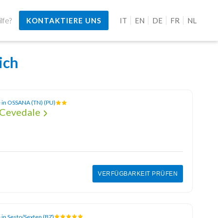
lfe?
KONTAKTIERE UNS
IT
EN
DE
FR
NL
ich
e in OSSANA (TN) (PU)
 Cevedale
VERFÜGBARKEIT PRÜFEN
 in Sesto/Sexten (BZ)