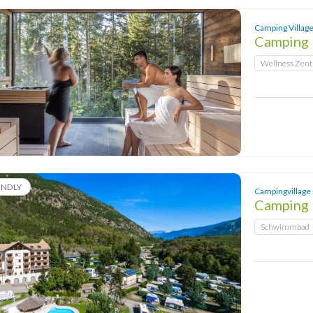
Camping Village 
Camping 
Wellness Zen
ENDLY
Campingvillage 
Camping 
Schwimmbad