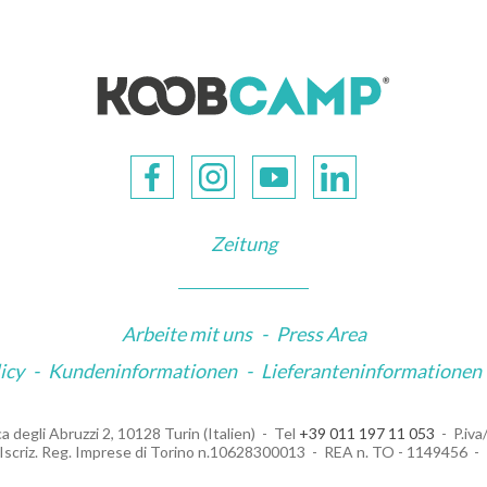
Zeitung
Arbeite mit uns
-
Press Area
icy
-
Kundeninformationen
-
Lieferanteninformationen
a degli Abruzzi 2, 10128 Turin (Italien)
Tel
+39 011 197 11 053
P.iv
Iscriz. Reg. Imprese di Torino n.10628300013
REA n. TO - 1149456