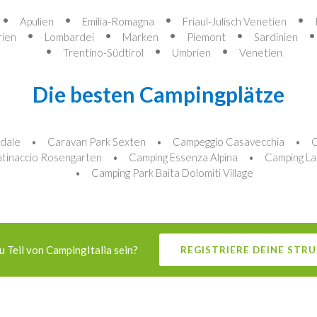
Apulien
Emilia-Romagna
Friaul-Julisch Venetien
rien
Lombardei
Marken
Piemont
Sardinien
Trentino-Südtirol
Umbrien
Venetien
Die besten Campingplätze
dale
Caravan Park Sexten
Campeggio Casavecchia
C
tinaccio Rosengarten
Camping Essenza Alpina
Camping La
Camping Park Baita Dolomiti Village
 Teil von CampingItalia sein?
REGISTRIERE DEINE STR