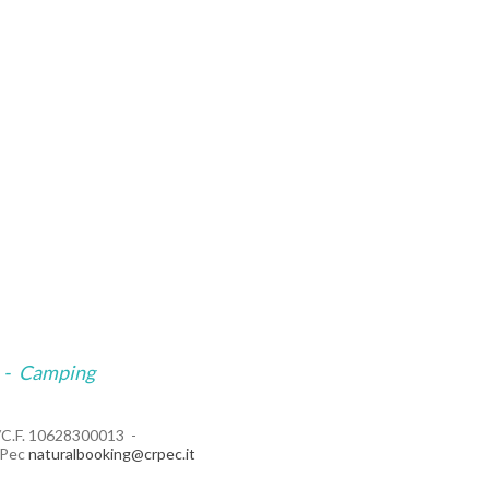
-
Camping
a/C.F. 10628300013
Pec
naturalbooking@crpec.it