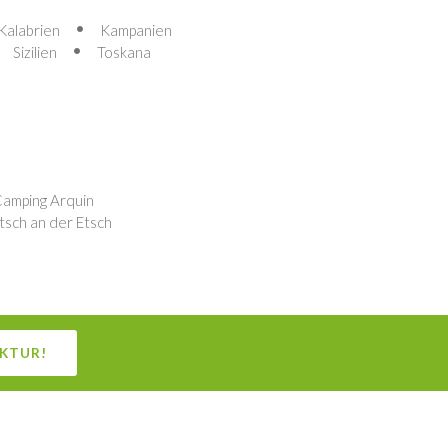
Kalabrien
Kampanien
Sizilien
Toskana
amping Arquin
tsch an der Etsch
UKTUR!