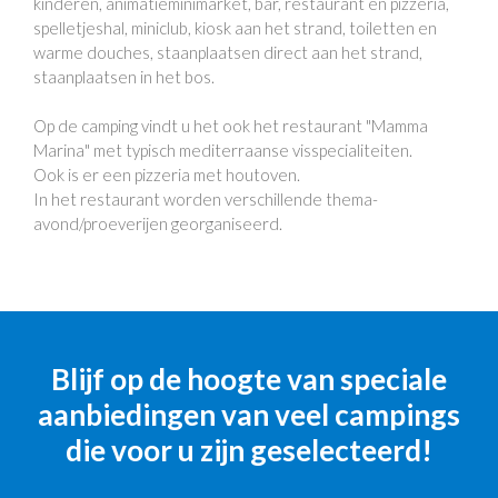
kinderen, animatieminimarket, bar, restaurant en pizzeria,
spelletjeshal, miniclub, kiosk aan het strand, toiletten en
warme douches, staanplaatsen direct aan het strand,
staanplaatsen in het bos.
Op de camping vindt u het ook het restaurant "Mamma
Marina" met typisch mediterraanse visspecialiteiten.
Ook is er een pizzeria met houtoven.
In het restaurant worden verschillende thema-
avond/proeverijen georganiseerd.
Blijf op de hoogte van speciale
aanbiedingen van veel campings
die voor u zijn geselecteerd!