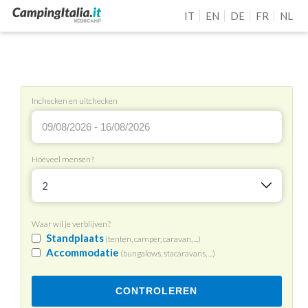
IT
EN
DE
FR
NL
Inchecken en uitchecken
Hoeveel mensen?
2
Waar wil je verblijven?
Standplaats
(tenten, camper, caravan, ...)
Accommodatie
(bungalows, stacaravans, ...)
CONTROLEREN