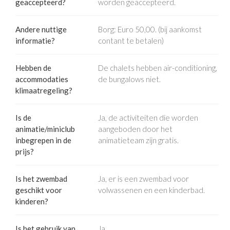
geaccepteerd?
worden geaccepteerd.
Andere nuttige
Borg: Euro 50,00. (bij aankomst
informatie?
contant te betalen)
Hebben de
De chalets hebben air-conditioning,
accommodaties
de bungalows niet.
klimaatregeling?
Is de
Ja, de activiteiten die worden
animatie/miniclub
aangeboden door het
inbegrepen in de
animatieteam zijn gratis.
prijs?
Is het zwembad
Ja, er is een zwembad voor
geschikt voor
volwassenen en een kinderbad.
kinderen?
Is het gebruik van
Ja.