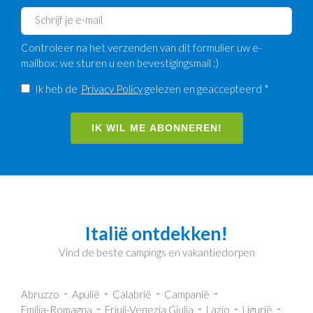
Controleer na het verzenden van dit formulier uw e-
mailbox: we sturen u een bevestigingsmail :)
Ik heb de
Privacy Policy
gelezen en geaccepteerd *
IK WIL ME ABONNEREN!
Italië ontdekken!
Vind de beste campings en vakantiedorpen
Abruzzo
Apulië
Calabrië
Campanië
Emilia-Romagna
Friuli-Venezia Giulia
Lazio
Ligurië