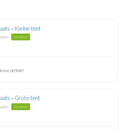
aats » Kleine tent
gasten
Zie detail
ieuwe periode!
aats » Grote tent
gasten
Zie detail