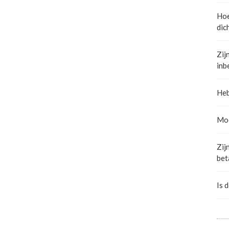
Hoe
dic
Zij
inb
Heb
Moe
Zij
bet
Is 