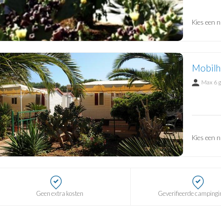
Kies een n
Mobilh
Max 6 
Kies een n
Geen extra kosten
Geverifieerde campingi