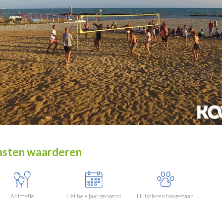
sten waarderen
Animatie
Het hele jaar geopend
Huisdieren toegestaan