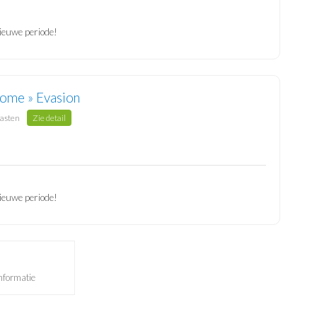
ieuwe periode!
ome » Evasion
gasten
Zie detail
ieuwe periode!
nformatie