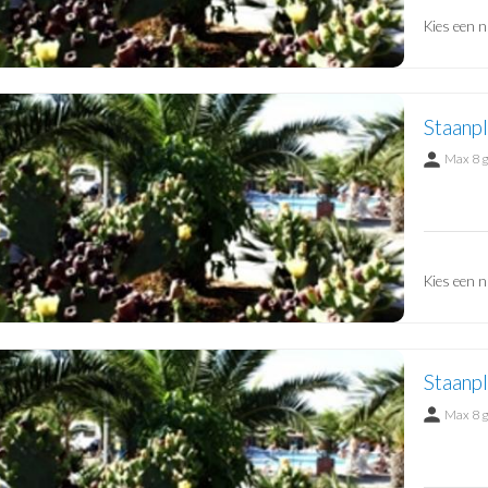
Kies een n
Staanpl
Max 8 
Kies een n
Staanp
Max 8 