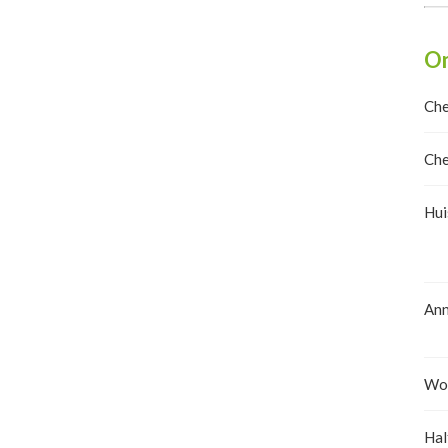
Om
Che
Che
Hui
Ann
Wor
Hal