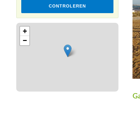
CONTROLEREN
Leaflet
+
−
Ga