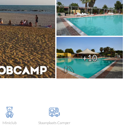
+10
Miniclub
Staanplaats Camper