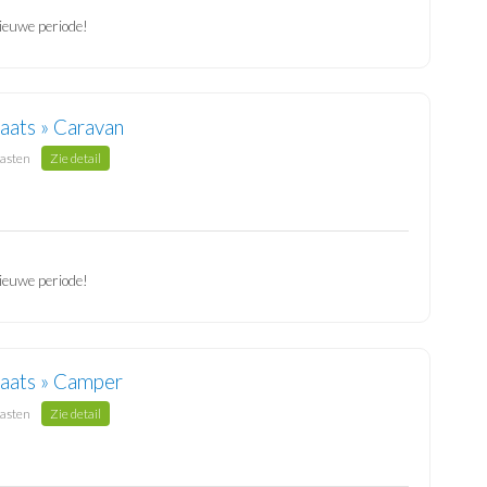
ieuwe periode!
aats » Caravan
gasten
Zie detail
ieuwe periode!
laats » Camper
gasten
Zie detail