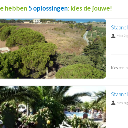
e hebben
5 oplossingen
: kies de jouwe!
Staanpl
Max 2 
Kies een n
Staanpl
Max 8 