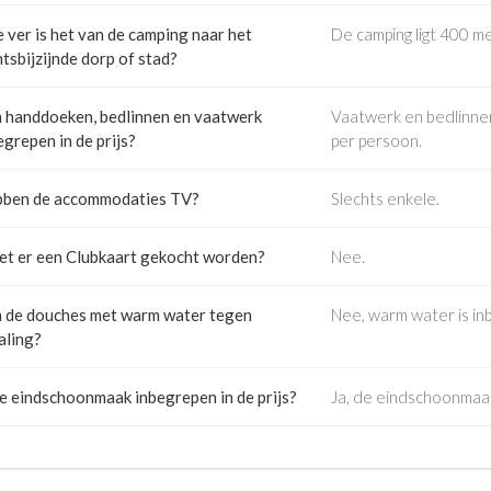
 ver is het van de camping naar het
De camping ligt 400 m
htsbijzijnde dorp of stad?
n handdoeken, bedlinnen en vaatwerk
Vaatwerk en bedlinnen
egrepen in de prijs?
per persoon.
ben de accommodaties TV?
Slechts enkele.
t er een Clubkaart gekocht worden?
Nee.
n de douches met warm water tegen
Nee, warm water is in
aling?
de eindschoonmaak inbegrepen in de prijs?
Ja, de eindschoonmaak 