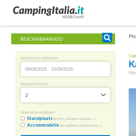
Ph
BESCHIKBAARHEID
Cam
Inchecken en uitchecken
K
Ribe
Hoeveel mensen?
2
Waar wil je verblijven?
Standplaats
(tenten, camper, caravan, ...)
Accommodatie
(bungalows, stacaravans, ...)