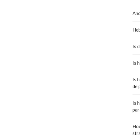
And
Heb
Is 
Is 
Is 
de 
Is 
par
Hoe
str