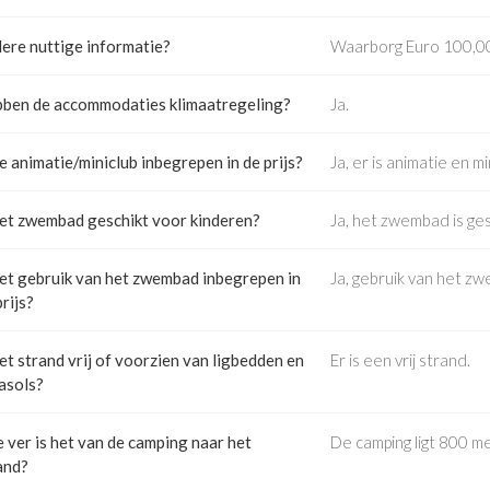
ere nuttige informatie?
Waarborg Euro 100,00 
ben de accommodaties klimaatregeling?
Ja.
de animatie/miniclub inbegrepen in de prijs?
Ja, er is animatie en mi
het zwembad geschikt voor kinderen?
Ja, het zwembad is ges
het gebruik van het zwembad inbegrepen in
Ja, gebruik van het zw
prijs?
het strand vrij of voorzien van ligbedden en
Er is een vrij strand.
asols?
 ver is het van de camping naar het
De camping ligt 800 m
and?