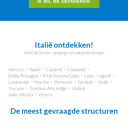
IK WIL ME ABONNEREN!
Italië ontdekken!
Vind de beste campings en vakantiedorpen
Abruzzo
Apulië
Calabrië
Campanië
Emilia-Romagna
Friuli-Venezia Giulia
Lazio
Ligurië
Lombardije
Marche
Piemonte
Sardinië
Sicilië
Toscane
Trentino-Alto Adige
Umbrië
Valle d'Aosta
Veneto
De meest gevraagde structuren