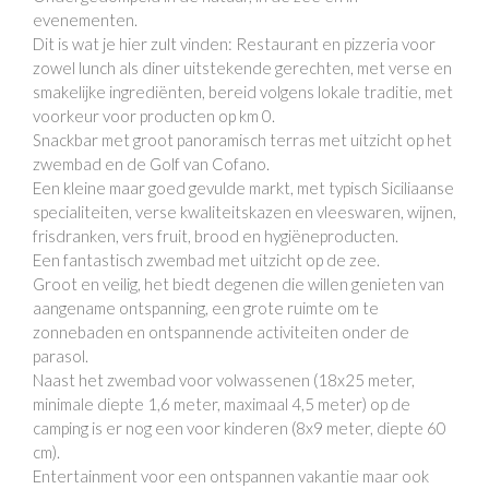
evenementen.
Dit is wat je hier zult vinden: Restaurant en pizzeria voor
zowel lunch als diner uitstekende gerechten, met verse en
smakelijke ingrediënten, bereid volgens lokale traditie, met
voorkeur voor producten op km 0.
Snackbar met groot panoramisch terras met uitzicht op het
zwembad en de Golf van Cofano.
Een kleine maar goed gevulde markt, met typisch Siciliaanse
specialiteiten, verse kwaliteitskazen en vleeswaren, wijnen,
frisdranken, vers fruit, brood en hygiëneproducten.
Een fantastisch zwembad met uitzicht op de zee.
Groot en veilig, het biedt degenen die willen genieten van
aangename ontspanning, een grote ruimte om te
zonnebaden en ontspannende activiteiten onder de
parasol.
Naast het zwembad voor volwassenen (18x25 meter,
minimale diepte 1,6 meter, maximaal 4,5 meter) op de
camping is er nog een voor kinderen (8x9 meter, diepte 60
cm).
Entertainment voor een ontspannen vakantie maar ook