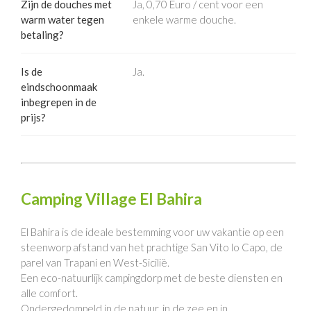
Zijn de douches met
Ja, 0,70 Euro / cent voor een
warm water tegen
enkele warme douche.
betaling?
Is de
Ja.
eindschoonmaak
inbegrepen in de
prijs?
Camping Village El Bahira
El Bahira is de ideale bestemming voor uw vakantie op een
steenworp afstand van het prachtige San Vito lo Capo, de
parel van Trapani en West-Sicilië.
Een eco-natuurlijk campingdorp met de beste diensten en
alle comfort.
Ondergedompeld in de natuur, in de zee en in