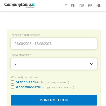
IT
EN
DE
FR
NL
Inchecken en uitchecken
Hoeveel mensen?
2
Waar wil je verblijven?
Standplaats
(tenten, camper, caravan, ...)
Accommodatie
(bungalows, stacaravans, ...)
CONTROLEREN