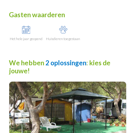
Gasten waarderen
Het hele jaar geopend
Huisdieren toegestaan
We hebben
2 oplossingen
: kies de
jouwe!