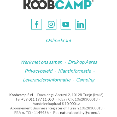
Online krant
Werk met ons samen
-
Druk op Aerea
Privacybeleid
-
Klantinformatie
-
Leveranciersinformatie
-
Camping
Koobcamp S.r.l
Duca degli Abruzzi 2, 10128 Turijn (Italië)
Tel
+39 011 197 11 053
P.iva / C.F. 10628300013
Aandelenkapitaal € 10.000 i.v.
Abonnement Business Register of Turin n.10628300013
REA n. TO - 1149456
Pec
naturalbooking@crpec.it