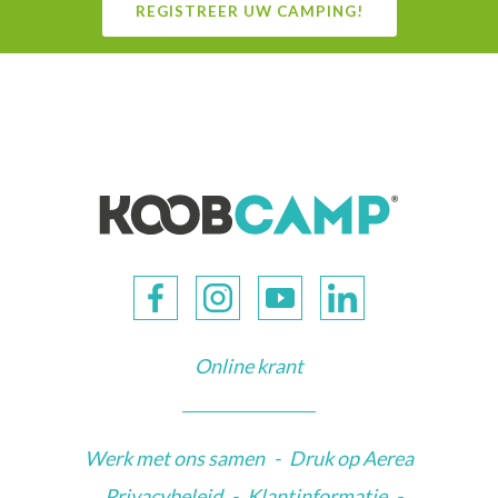
REGISTREER UW CAMPING!
Online krant
Werk met ons samen
-
Druk op Aerea
Privacybeleid
-
Klantinformatie
-