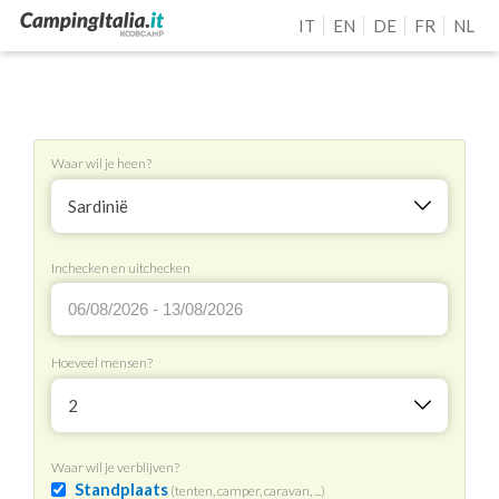
IT
EN
DE
FR
NL
Waar wil je heen?
Sardinië
Inchecken en uitchecken
Hoeveel mensen?
2
Waar wil je verblijven?
Standplaats
(tenten, camper, caravan, ...)