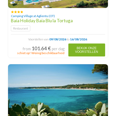
Camping Village at Aglientu (OT)
Baia Holiday Baia Blu la Tortuga
Restaurant
Voorstellen van
09/08/2026
to
16/08/2026
:
101.64 €
from
per dag
BEKIJK ONZE
VOORSTELLEN
schiet op! Weinig beschikbaarheid