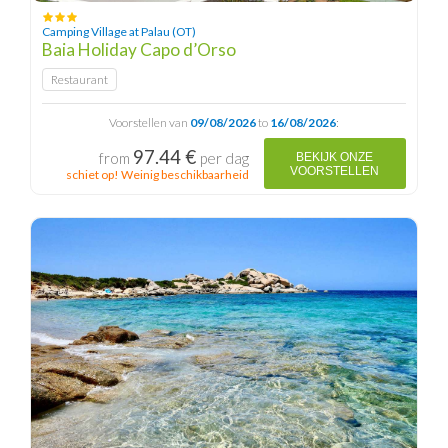
Camping Village at Palau (OT)
Baia Holiday Capo d’Orso
Restaurant
Voorstellen van
09/08/2026
to
16/08/2026
:
97.44 €
from
per dag
BEKIJK ONZE
VOORSTELLEN
schiet op! Weinig beschikbaarheid