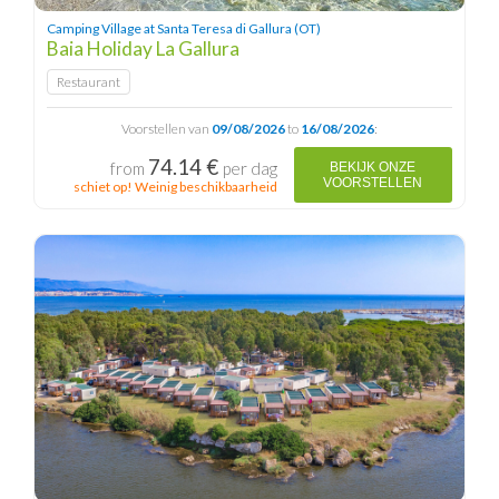
Camping Village at Santa Teresa di Gallura (OT)
Baia Holiday La Gallura
Restaurant
Voorstellen van
09/08/2026
to
16/08/2026
:
74.14 €
from
per dag
BEKIJK ONZE
VOORSTELLEN
schiet op! Weinig beschikbaarheid