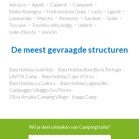
Abruzzo
Apulië
Calabrië
Campanië
Emilia-Romagna
Friuli-Venezia Giulia
Lazio
Ligurië
Lombardije
Marche
Piemonte
Sardinië
Sicilië
Toscane
Trentino-Alto Adige
Umbrië
Valle d'Aosta
Veneto
De meest gevraagde structuren
Baia Holiday Isuledda
Baia Holiday Baia Blu la Tortuga
LAVITA Camp
Baia Holiday Capo d’Orso
Baia Holiday La Gallura
Baia Holiday Laguna Blu
Campeggio Villaggio Sos Flores
S'Ena Arrubia Camping Village - Happy Camp
Wil je deel uitmaken van CampingItalia?