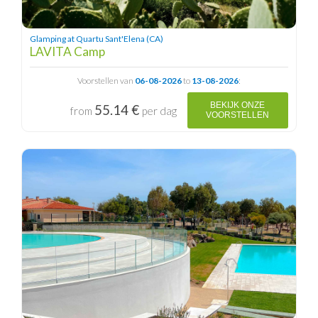
Glamping at Quartu Sant'Elena (CA)
LAVITA Camp
Voorstellen van
06-08-2026
to
13-08-2026
:
BEKIJK ONZE
55.14 €
from
per dag
VOORSTELLEN