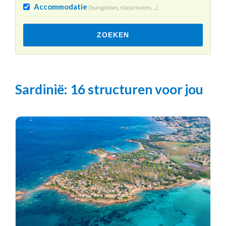
Accommodatie
(bungalows, stacaravans, ...)
ZOEKEN
Sardinië
: 16 structuren voor jou