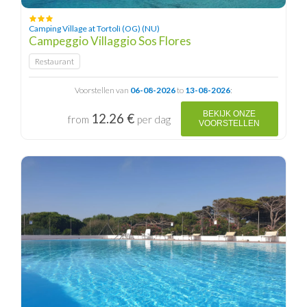
Camping Village at Tortolì (OG) (NU)
Campeggio Villaggio Sos Flores
Restaurant
Voorstellen van
06-08-2026
to
13-08-2026
:
BEKIJK ONZE
12.26 €
from
per dag
VOORSTELLEN