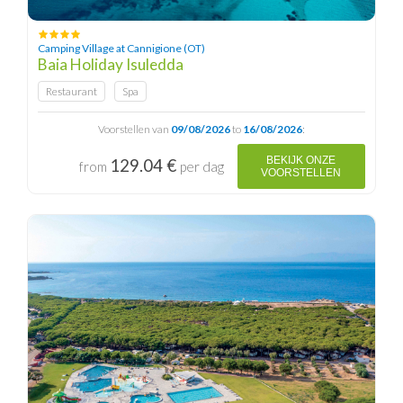
Camping Village at Cannigione (OT)
Baia Holiday Isuledda
Restaurant
Spa
Voorstellen van
09/08/2026
to
16/08/2026
:
BEKIJK ONZE
129.04 €
from
per dag
VOORSTELLEN