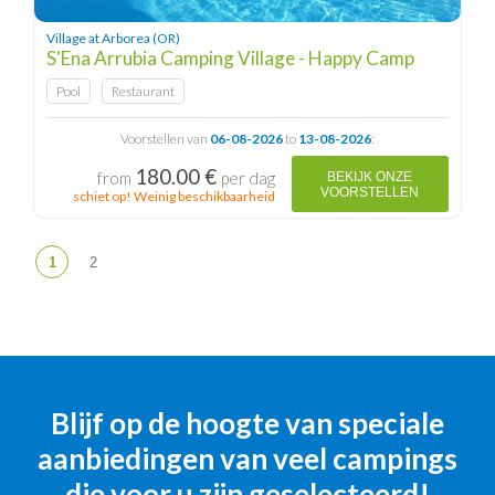
Village at Arborea (OR)
S'Ena Arrubia Camping Village - Happy Camp
Pool
Restaurant
Voorstellen van
06-08-2026
to
13-08-2026
:
180.00 €
from
per dag
BEKIJK ONZE
VOORSTELLEN
schiet op! Weinig beschikbaarheid
Blijf op de hoogte van speciale
aanbiedingen van veel campings
die voor u zijn geselecteerd!