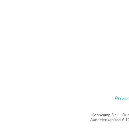
Privac
Koobcamp S.r.l
Duc
Aandelenkapitaal € 10.