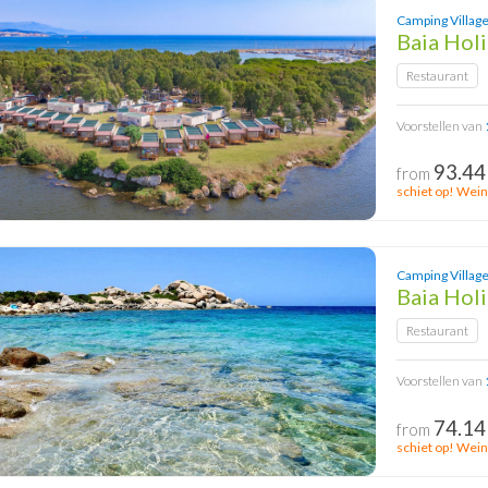
Camping Village
Baia Hol
Restaurant
Voorstellen van
93.44
from
schiet op! Wein
Camping Village 
Baia Holi
Restaurant
Voorstellen van
74.14
from
schiet op! Wein