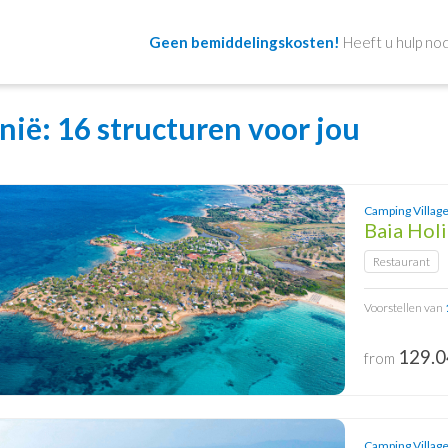
Geen bemiddelingskosten!
Heeft u hulp nod
nië
: 16 structuren voor jou
Camping Village
Baia Hol
Restaurant
Voorstellen van
129.0
from
Camping Village