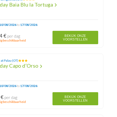
day Baia Blu la Tortuga
10/08/2026
to
17/08/2026
:
4 €
per dag
BEKIJK ONZE
VOORSTELLEN
ig beschikbaarheid
 at Palau (OT)
iday Capo d’Orso
10/08/2026
to
17/08/2026
:
 €
per dag
BEKIJK ONZE
VOORSTELLEN
ig beschikbaarheid