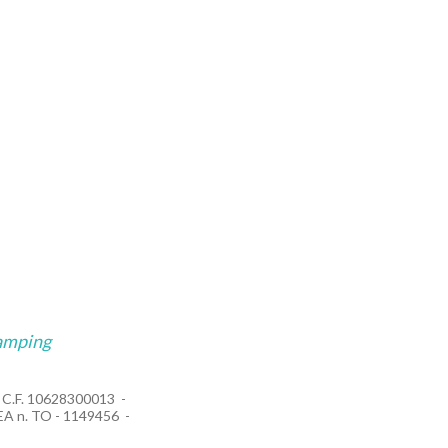
amping
 / C.F. 10628300013
EA n. TO - 1149456