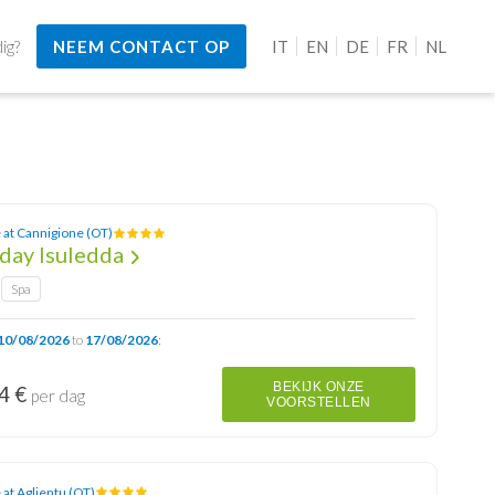
ig?
NEEM CONTACT OP
IT
EN
DE
FR
NL
 at Cannigione (OT)
iday Isuledda
Spa
10/08/2026
to
17/08/2026
:
BEKIJK ONZE
4 €
per dag
VOORSTELLEN
 at Aglientu (OT)