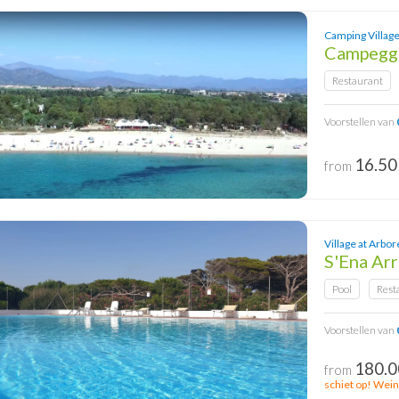
Camping Village
Campeggi
Restaurant
Voorstellen van
16.50
from
Village at Arbor
S'Ena Ar
Pool
Rest
Voorstellen van
180.0
from
schiet op! Wein