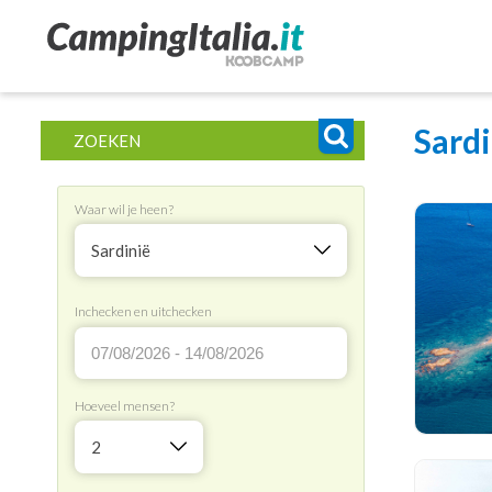
Sardi
ZOEKEN
Waar wil je heen?
Sardinië
Inchecken en uitchecken
Hoeveel mensen?
2