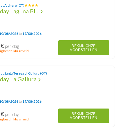
 at Alghero (OT)
iday Laguna Blu
10/08/2026
to
17/08/2026
:
 €
per dag
BEKIJK ONZE
VOORSTELLEN
ig beschikbaarheid
at Santa Teresa di Gallura (OT)
day La Gallura
10/08/2026
to
17/08/2026
:
 €
per dag
BEKIJK ONZE
VOORSTELLEN
ig beschikbaarheid