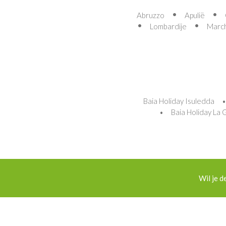
Abruzzo
Apulië
Lombardije
Marc
Baia Holiday Isuledda
Baia Holiday La G
Wil je d