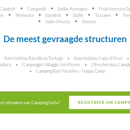
Calabrië
Campanië
Emilia-Romagna
Friuli-Venezia Gi
he
Piemonte
Sardinië
Sicilië
Toscane
Tre
Valle d'Aosta
Veneto
De meest gevraagde structuren
Baia Holiday Baia Blu la Tortuga
Baia Holiday Capo d’Orso
allura
Campeggio Villaggio Sos Flores
S'Ena Arrubia Campi
Camping Baia Paradiso - Happy Camp
eel uitmaken van CampingItalia?
REGISTREER UW CAMPI