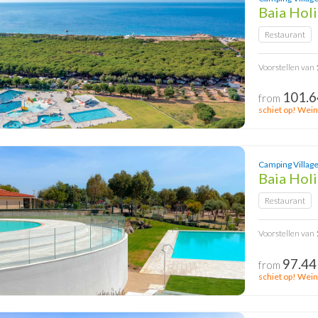
Baia Holi
Restaurant
Voorstellen van
101.6
from
schiet op! Wein
Camping Village
Baia Hol
Restaurant
Voorstellen van
97.44
from
schiet op! Wein