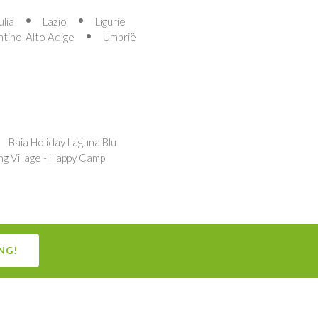
ulia
Lazio
Ligurië
ntino-Alto Adige
Umbrië
Baia Holiday Laguna Blu
ng Village - Happy Camp
NG!