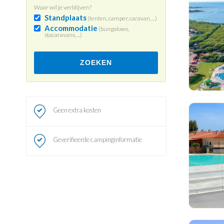
Waar wil je verblijven?
Standplaats
(tenten, camper, caravan, ...)
Accommodatie
(bungalows,
stacaravans, ...)
ZOEKEN
Geen extra kosten
Geverifieerde campinginformatie