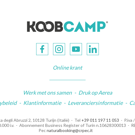
Online krant
Werk met ons samen
-
Druk op Aerea
ybeleid
-
Klantinformatie
-
Leveranciersinformatie
-
C
a degli Abruzzi 2, 10128 Turijn (Italië)
Tel
+39 011 197 11 053
P.iva
000 i.v.
Abonnement Business Register of Turin n.10628300013
R
Pec
naturalbooking@crpec.it