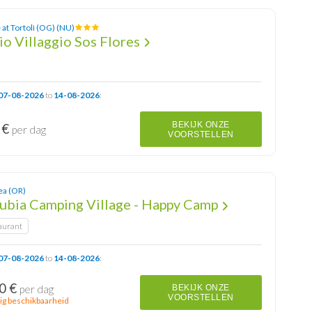
 at Tortolì (OG) (NU)
o Villaggio Sos Flores
07-08-2026
to
14-08-2026
:
BEKIJK ONZE
 €
per dag
VOORSTELLEN
ea (OR)
rubia Camping Village - Happy Camp
aurant
07-08-2026
to
14-08-2026
:
0 €
per dag
BEKIJK ONZE
VOORSTELLEN
ig beschikbaarheid