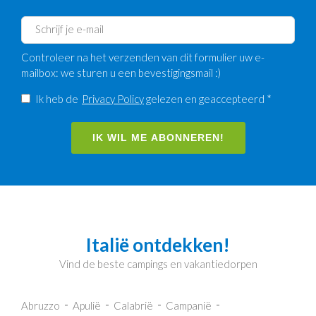
Controleer na het verzenden van dit formulier uw e-
mailbox: we sturen u een bevestigingsmail :)
Ik heb de
Privacy Policy
gelezen en geaccepteerd *
IK WIL ME ABONNEREN!
Italië ontdekken!
Vind de beste campings en vakantiedorpen
Abruzzo
Apulië
Calabrië
Campanië