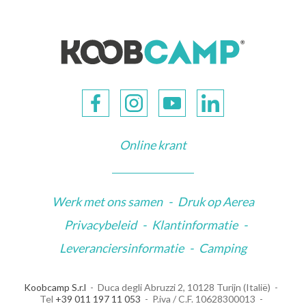
Online krant
Werk met ons samen
-
Druk op Aerea
Privacybeleid
-
Klantinformatie
-
Leveranciersinformatie
-
Camping
Koobcamp S.r.l
Duca degli Abruzzi 2, 10128 Turijn (Italië)
Tel
+39 011 197 11 053
P.iva / C.F. 10628300013