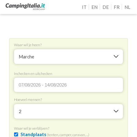
IT
EN
DE
FR
NL
Waar wil je heen?
Marche
Inchecken en uitchecken
Hoeveel mensen?
2
Waar wil je verblijven?
Standplaats
(tenten, camper, caravan, ...)