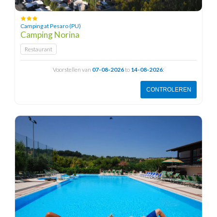
Camping at Pesaro (PU)
Camping Norina
Restaurant
Voorstellen van
07-08-2026
to
14-08-2026
:
CONTROLEREN