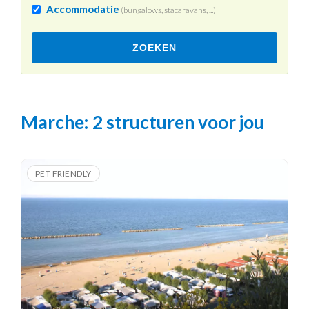
Accommodatie
(bungalows, stacaravans, ...)
ZOEKEN
Marche
: 2 structuren voor jou
PET FRIENDLY