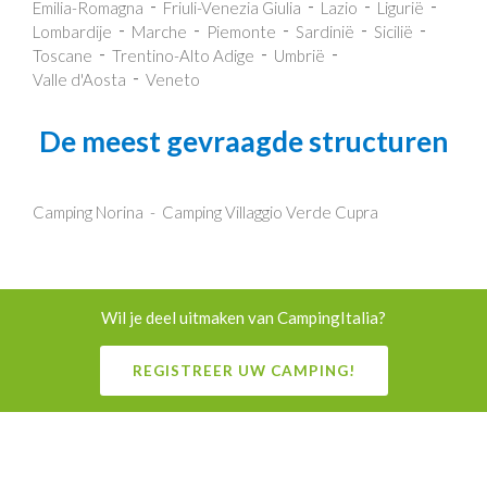
Emilia-Romagna
Friuli-Venezia Giulia
Lazio
Ligurië
Lombardije
Marche
Piemonte
Sardinië
Sicilië
Toscane
Trentino-Alto Adige
Umbrië
Valle d'Aosta
Veneto
De meest gevraagde structuren
Camping Norina
Camping Villaggio Verde Cupra
Wil je deel uitmaken van CampingItalia?
REGISTREER UW CAMPING!