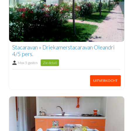
Stacaravan » Driekamerstacaravan Oleandri
4/5 pers.
Max 5 gasten
Zie detail
UITVERKOCHT