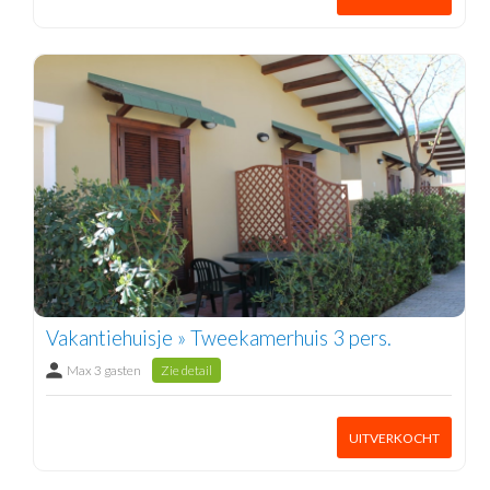
Vakantiehuisje » Tweekamerhuis 3 pers.
Max 3 gasten
Zie detail
UITVERKOCHT