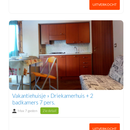
UITVERKOCHT
Vakantiehuisje » Driekamerhuis + 2
badkamers 7 pers.
Max 7 gasten
Zie detail
UITVERKOCHT