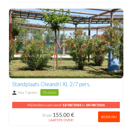
Standplaats Oleandri XL 2/7 pers.
Max 7 gasten
Zie detail
Wij bieden u aan vanaf
12/08/2026
to
14/08/2026
155.00 €
from
BOEK NU
LAATSTE OVER!