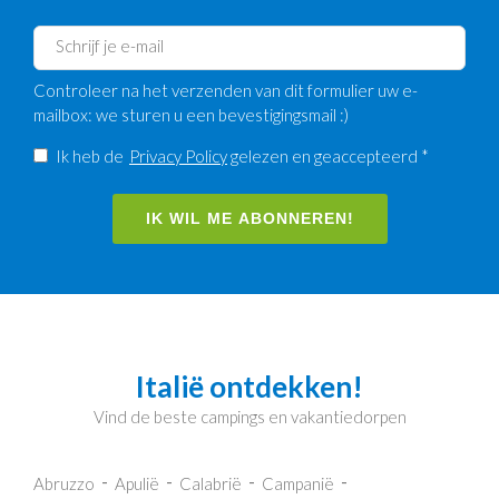
Controleer na het verzenden van dit formulier uw e-
mailbox: we sturen u een bevestigingsmail :)
Ik heb de
Privacy Policy
gelezen en geaccepteerd *
IK WIL ME ABONNEREN!
Italië ontdekken!
Vind de beste campings en vakantiedorpen
Abruzzo
Apulië
Calabrië
Campanië