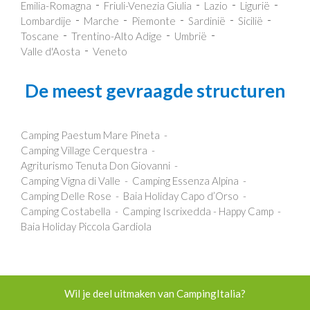
Emilia-Romagna
Friuli-Venezia Giulia
Lazio
Ligurië
Lombardije
Marche
Piemonte
Sardinië
Sicilië
Toscane
Trentino-Alto Adige
Umbrië
Valle d'Aosta
Veneto
De meest gevraagde structuren
Camping Paestum Mare Pineta
Camping Village Cerquestra
Agriturismo Tenuta Don Giovanni
Camping Vigna di Valle
Camping Essenza Alpina
Camping Delle Rose
Baia Holiday Capo d’Orso
Camping Costabella
Camping Iscrixedda - Happy Camp
Baia Holiday Piccola Gardiola
Wil je deel uitmaken van CampingItalia?