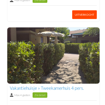
Max 6 gasten
Zie detail
UITVERKOCHT
Vakantiehuisje » Tweekamerhuis 4 pers.
Max 4 gasten
Zie detail