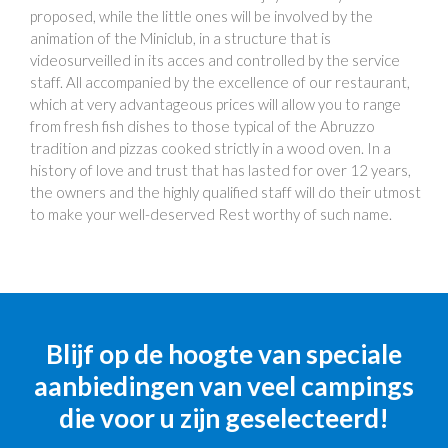
proposed, while the little ones will be involved by the
animation of the Miniclub, in a structure that is
videosurveilled in its acces and controlled by the service
staff. All accompanied by the excellence of our restaurant,
which at very advantageous prices will allow you to range
from fresh fish dishes to those typical of the Abruzzo
tradition and pizzas cooked strictly in a wood oven. In a
history of love and trust that has lasted for over 12 years,
the owners and the highly qualified staff will do their utmost
to make your well-deserved Rest worthy of such name.
Blijf op de hoogte van speciale
aanbiedingen van veel campings
die voor u zijn geselecteerd!