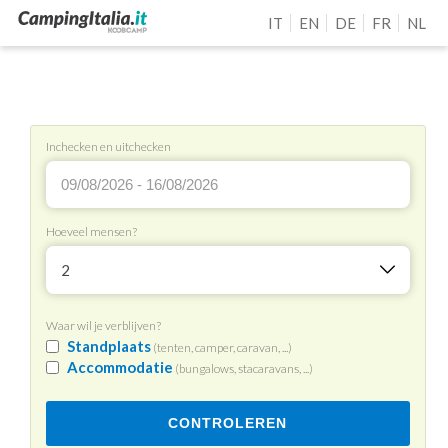
IT
EN
DE
FR
NL
Inchecken en uitchecken
Hoeveel mensen?
2
Waar wil je verblijven?
Standplaats
(tenten, camper, caravan, ...)
Accommodatie
(bungalows, stacaravans, ...)
CONTROLEREN