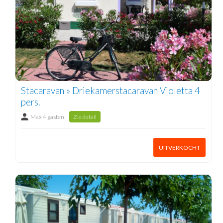
Stacaravan » Driekamerstacaravan Violetta 4
pers.
Max 4 gasten
Zie detail
UITVERKOCHT