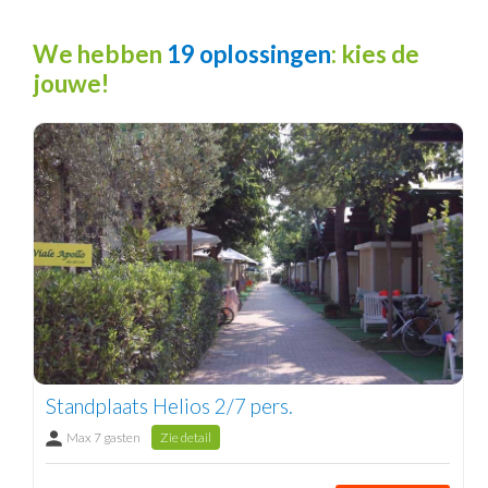
We hebben
19 oplossingen
: kies de
jouwe!
Standplaats Helios 2/7 pers.
Max 7 gasten
Zie detail