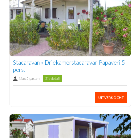
Stacaravan » Driekamerstacaravan Papaveri 5
pers.
Max 5 gasten
Zie detail
UITVERKOCHT