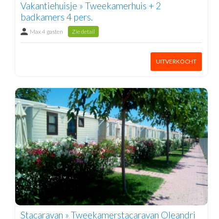
Vakantiehuisje » Tweekamerhuis + 2
badkamers 4 pers.
Max 4 gasten
Zie detail
UITVERKOCHT
Stacaravan » Tweekamerstacaravan Oleandri