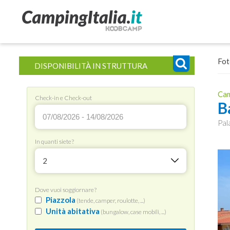
Fot
DISPONIBILITÀ IN STRUTTURA
Cam
Check-in e Check-out
B
Pal
In quanti siete?
2
Dove vuoi soggiornare?
Piazzola
(tende, camper, roulotte, ...)
Unità abitativa
(bungalow, case mobili, ...)