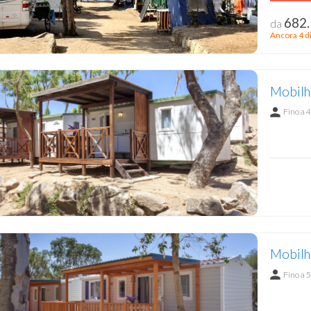
682.
da
Ancora 4 di
Mobilho
Fino a 4
Mobilh
Fino a 5