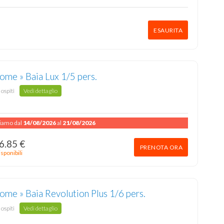
ESAURITA
ome » Baia Lux 1/5 pers.
 ospiti
Vedi dettaglio
niamo dal
14/08/2026
al
21/08/2026
6.85 €
PRENOTA ORA
sponibili
me » Baia Revolution Plus 1/6 pers.
 ospiti
Vedi dettaglio