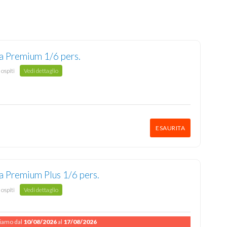
la Premium 1/6 pers.
 ospiti
Vedi dettaglio
ESAURITA
a Premium Plus 1/6 pers.
 ospiti
Vedi dettaglio
niamo dal
10/08/2026
al
17/08/2026