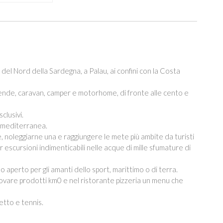
el Nord della Sardegna, a Palau, ai confini con la Costa
tende, caravan, camper e motorhome, di fronte alle cento e
clusivi.
a mediterranea.
ne, noleggiarne una e raggiungere le mete più ambite da turisti
r escursioni indimenticabili nelle acque di mille sfumature di
lo aperto per gli amanti dello sport, marittimo o di terra.
ovare prodotti km0 e nel ristorante pizzeria un menu che
cetto e tennis.