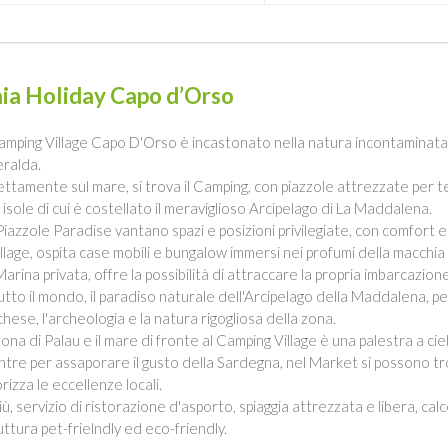
ia Holiday Capo d’Orso
Camping Village Capo D'Orso è incastonato nella natura incontaminata d
ralda.
ettamente sul mare, si trova il Camping, con piazzole attrezzate per 
 isole di cui è costellato il meraviglioso Arcipelago di La Maddalena.
Piazzole Paradise vantano spazi e posizioni privilegiate, con comfort es
Village, ospita case mobili e bungalow immersi nei profumi della macchi
Marina privata, offre la possibilità di attraccare la propria imbarcazio
tutto il mondo, il paradiso naturale dell'Arcipelago della Maddalena, pe
chese, l'archeologia e la natura rigogliosa della zona.
zona di Palau e il mare di fronte al Camping Village è una palestra a cie
tre per assaporare il gusto della Sardegna, nel Market si possono tr
rizza le eccellenze locali.
più, servizio di ristorazione d'asporto, spiaggia attrezzata e libera, cal
uttura pet-frielndly ed eco-friendly.