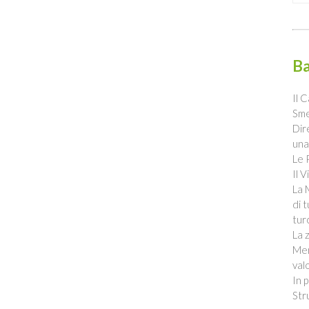
Ba
Il 
Sme
Dir
una
Le 
Il 
La 
di 
tur
La 
Men
valo
In 
Str