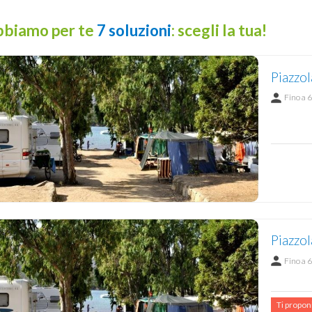
biamo per te
7 soluzioni
: scegli la tua!
Piazzo
Fino a 6
Piazzol
Fino a 6
Ti propo