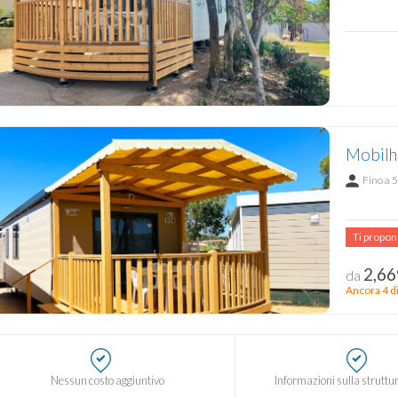
Mobilh
Fino a 5
Ti propo
2,66
da
Ancora 4 di
Nessun costo aggiuntivo
Informazioni sulla struttur