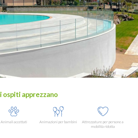
i ospiti apprezzano
Animali accettati
Animazioni per bambini
Attrezzature per persone a
mobilità ridotta