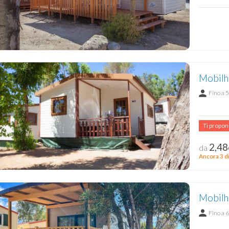
Mobilh
Fino a 5
Ti propo
2,48
da
Ancora 3 di
Mobilho
Fino a 6