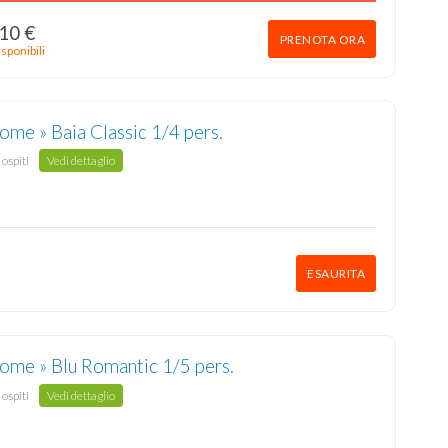
10 €
PRENOTA ORA
sponibili
me » Baia Classic 1/4 pers.
 ospiti
Vedi dettaglio
ESAURITA
ome » Blu Romantic 1/5 pers.
 ospiti
Vedi dettaglio