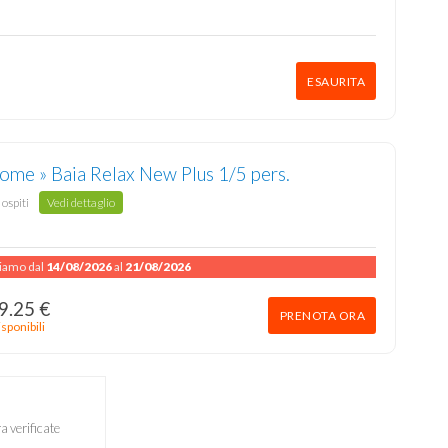
ESAURITA
ome » Baia Relax New Plus 1/5 pers.
 ospiti
Vedi dettaglio
niamo dal
14/08/2026
al
21/08/2026
9.25 €
PRENOTA ORA
sponibili
a verificate