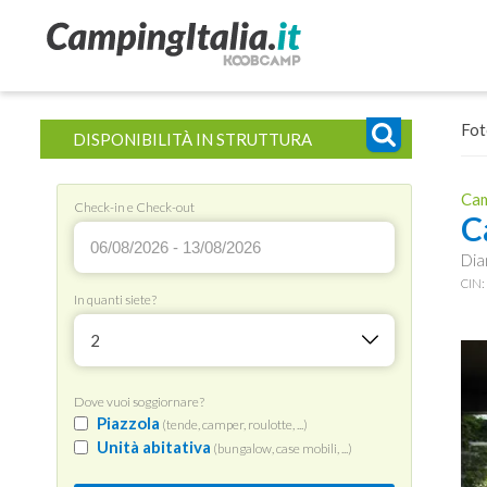
Fot
DISPONIBILITÀ IN STRUTTURA
Cam
Check-in e Check-out
C
Dia
CIN
In quanti siete?
2
Dove vuoi soggiornare?
Piazzola
(tende, camper, roulotte, ...)
Unità abitativa
(bungalow, case mobili, ...)