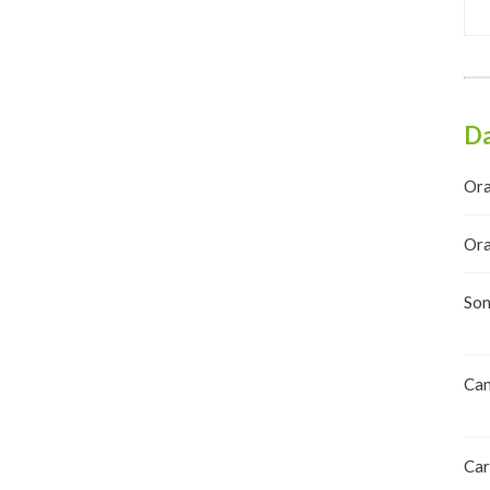
Da
Ora
Ora
Son
Can
Car