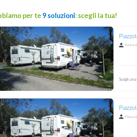
biamo per te
9 soluzioni
: scegli la tua!
Piazzol
Fino a 6
Scegli una
Piazzol
Fino a 6