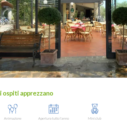
i ospiti apprezzano
Animazione
Apertura tutto l'anno
Mini club