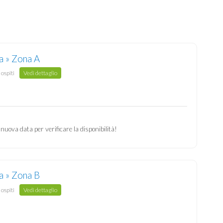
a » Zona A
 ospiti
Vedi dettaglio
 nuova data per verificare la disponibilità!
a » Zona B
 ospiti
Vedi dettaglio