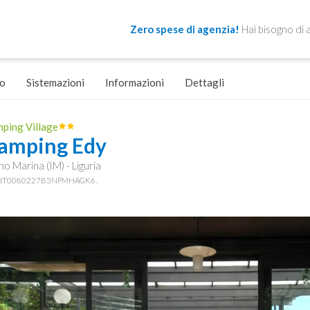
Zero spese di agenzia!
Hai bisogno di 
o
Sistemazioni
Informazioni
Dettagli
ping Village
amping Edy
no Marina (IM) - Liguria
: IT0080227B3NPMHAGK6 .