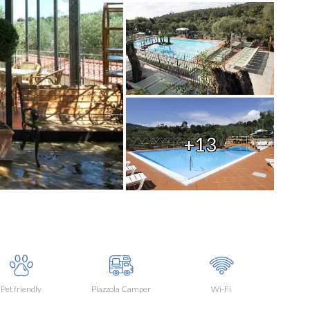
+13
Pet friendly
Piazzola Camper
Wi-Fi