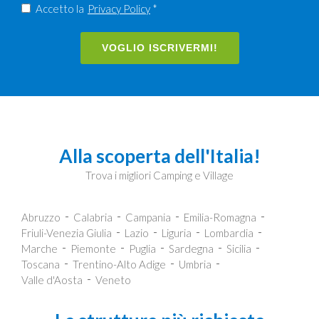
Accetto la
Privacy Policy
*
VOGLIO ISCRIVERMI!
Alla scoperta dell'Italia!
Trova i migliori Camping e Village
Abruzzo
Calabria
Campania
Emilia-Romagna
Friuli-Venezia Giulia
Lazio
Liguria
Lombardia
Marche
Piemonte
Puglia
Sardegna
Sicilia
Toscana
Trentino-Alto Adige
Umbria
Valle d'Aosta
Veneto