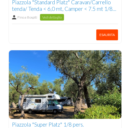
Piazzola "Standard Platz" Caravan/Carrello
tenda/ Tenda < 6,0 mt, Camper < 7.5 mt 1/8
pers.
Fino a 8 ospiti
Vedi dettaglio
ESAURITA
Piazzola "Super Platz" 1/8 pers.