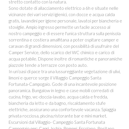
stretto contatto con la natura.
Sono dotate di allacciamento elettrico a 6h e situate nelle
vicinanze dei vari servizi igienici, con docce e acqua calda
gratis, lavandini per igiene personale, lavatoi per biancheria e
stoviglie. Ampio ingresso permette un facile accesso al
nostro campeggio e di essere l'unica struttura sulla penisola
sorrentina e costiera amalfitana a poter ospitare camper e
caravan di grandi dimensioni, con possibilità di usufruire del
Camper Service, dello scarico del WC chimico e carico di
acqua potabile. Dispone inoltre di romantiche e panoramiche
piazzole tende a terrazze con posto auto.
In un’oasi di pace tra una lussureggiante vegetazione di ulivi,
limoni e querce sorge il Villaggio Campeggio Santa
Fortunata-Campogaio. Gode di una incantevole posizione
panoramica. Bungalow in legno e case mobili corredati di
cucina, frigo, wc-doccia-lavabo, acqua calda e fredda,
biancheria da letto e da bagno, riscaldamento stufe
elettriche, assicurano una confortevole vacanza. Spiaggia
privata rocciosa, piscina,ristorante bar e mini market.
Escursioni dal Villaggio- Campeggio Santa Fortunata
Campogaio per: Capri, Ischia, Pompei, Ercolano, Positano,