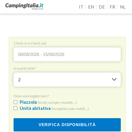
IT
EN
DE
FR
NL
Check-in e Check-out
In quanti siete?
2
Dove vuoi soggiornare?
Piazzola
(tende, camper, roulotte, ...)
Unità abitativa
(bungalow, case mobili, ...)
VERIFICA DISPONIBILITÀ