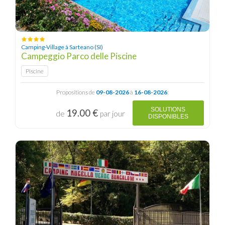
Camping-Village à Sarteano (SI)
Campeggio Parco delle Piscine
Piscine
Propositions de
09-08-2026
à
16-08-2026
:
SOLUTIONS
19.00 €
de
par jour
DISPONIBLES