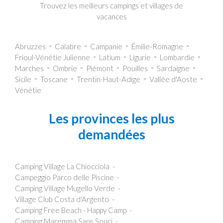
Trouvez les meilleurs campings et villages de
vacances
Abruzzes
Calabre
Campanie
Émilie-Romagne
Frioul-Vénétie Julienne
Latium
Ligurie
Lombardie
Marches
Ombrie
Piémont
Pouilles
Sardaigne
Sicile
Toscane
Trentin-Haut-Adige
Vallée d'Aoste
Vénétie
Les provinces les plus
demandées
Camping Village La Chiocciola
Campeggio Parco delle Piscine
Camping Village Mugello Verde
Village Club Costa d'Argento
Camping Free Beach - Happy Camp
Camping Maremma Sans Souci