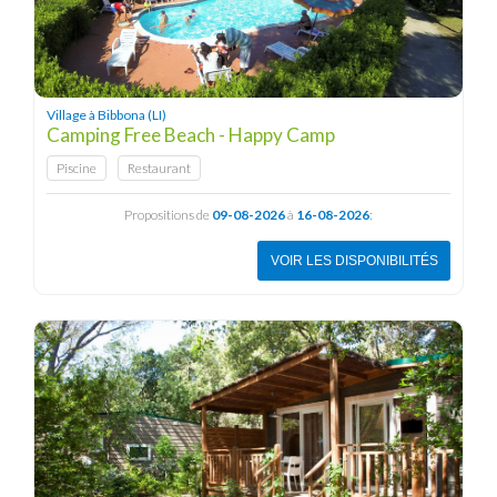
Village à Bibbona (LI)
Camping Free Beach - Happy Camp
Piscine
Restaurant
Propositions de
09-08-2026
à
16-08-2026
:
VOIR LES DISPONIBILITÉS