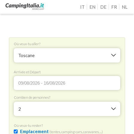
IT
EN
DE
FR
NL
Où veux-tu aller?
Toscane
Arrivée et Départ
Combien de personnes?
2
Où veux-tu rester?
Emplacement
(tentes, camping-cars, caravanes, ...)