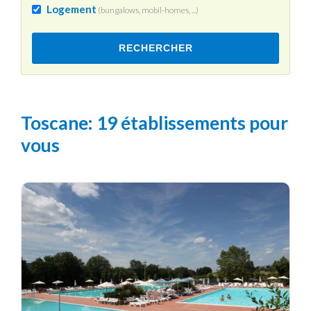
Logement
(bungalows, mobil-homes, ...)
RECHERCHER
Toscane
: 19 établissements pour
vous