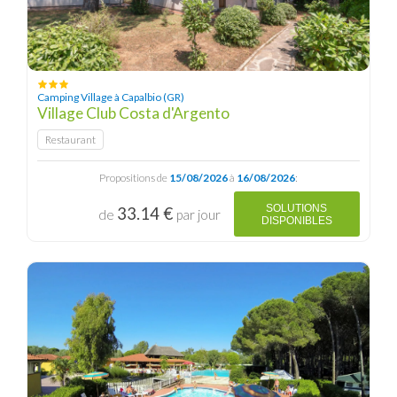
Camping Village à Capalbio (GR)
Village Club Costa d'Argento
Restaurant
Propositions de
15/08/2026
à
16/08/2026
:
SOLUTIONS
33.14 €
de
par jour
DISPONIBLES