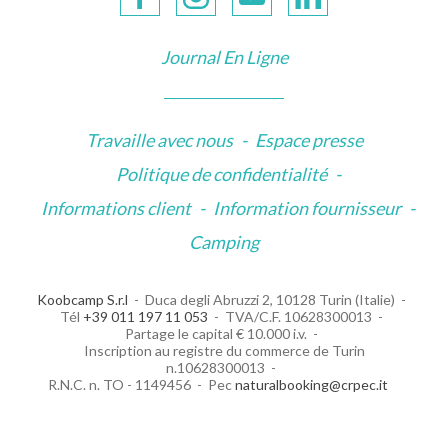
Journal En Ligne
Travaille avec nous
-
Espace presse
Politique de confidentialité
-
Informations client
-
Information fournisseur
-
Camping
Koobcamp S.r.l
Duca degli Abruzzi 2, 10128 Turin (Italie)
Tél
+39 011 197 11 053
TVA/C.F. 10628300013
Partage le capital € 10.000 i.v.
Inscription au registre du commerce de Turin
n.10628300013
R.N.C. n. TO - 1149456
Pec
naturalbooking@crpec.it