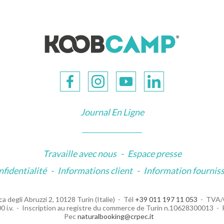
Journal En Ligne
Travaille avec nous
-
Espace presse
nfidentialité
-
Informations client
-
Information fournis
a degli Abruzzi 2, 10128 Turin (Italie)
Tél
+39 011 197 11 053
TVA/
 i.v.
Inscription au registre du commerce de Turin n.10628300013
Pec
naturalbooking@crpec.it