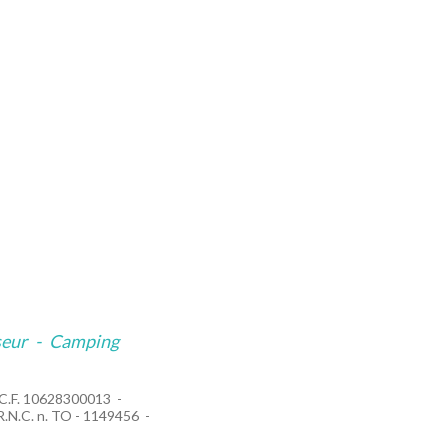
seur
-
Camping
C.F. 10628300013
R.N.C. n. TO - 1149456