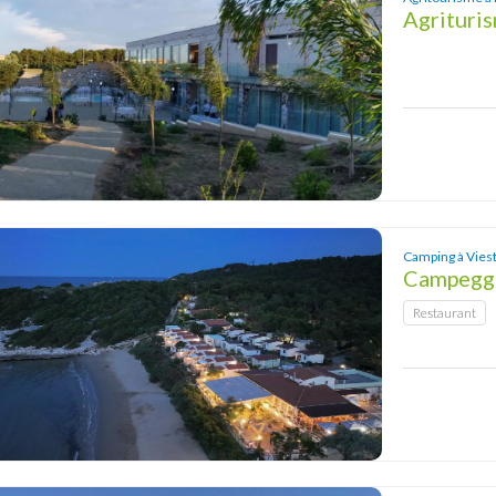
Agrituri
Camping à Vies
Campeggi
Restaurant