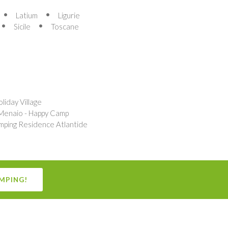
Latium
Ligurie
Sicile
Toscane
liday Village
 Menaio - Happy Camp
ping Residence Atlantide
MPING!