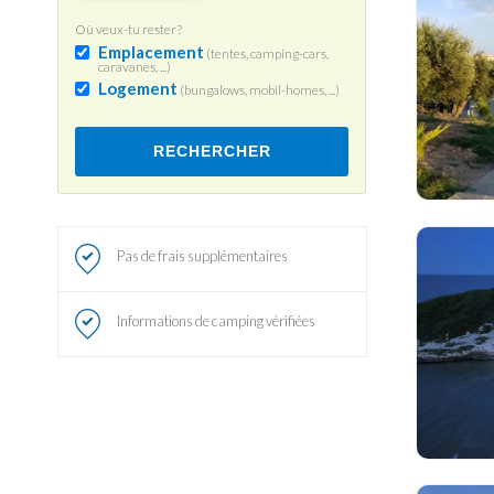
Où veux-tu rester?
Emplacement
(tentes, camping-cars,
caravanes, ...)
Logement
(bungalows, mobil-homes, ...)
RECHERCHER
Pas de frais supplémentaires
Informations de camping vérifiées