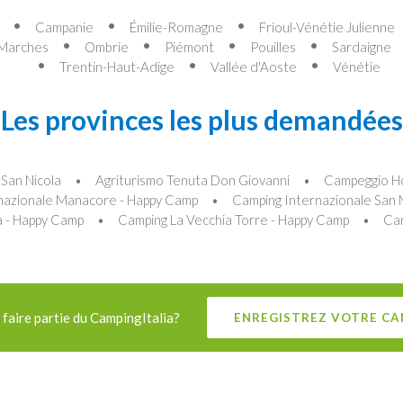
Campanie
Émilie-Romagne
Frioul-Vénétie Julienne
Marches
Ombrie
Piémont
Pouilles
Sardaigne
Trentin-Haut-Adige
Vallée d'Aoste
Vénétie
Les provinces les plus demandées
 San Nicola
Agriturismo Tenuta Don Giovanni
Campeggio Ho
nazionale Manacore - Happy Camp
Camping Internazionale San
a - Happy Camp
Camping La Vecchia Torre - Happy Camp
Cam
faire partie du CampingItalia?
ENREGISTREZ VOTRE CA