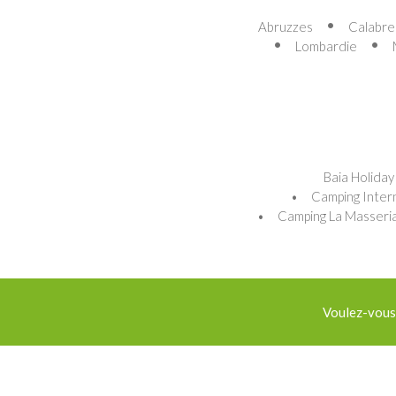
Abruzzes
Calabre
Lombardie
Baia Holiday
Camping Inter
Camping La Masseri
Voulez-vous 