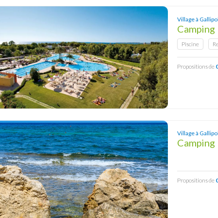
Village à Gallipol
Camping 
Piscine
R
Propositions de
Village à Gallipol
Camping 
Propositions de