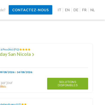
ide?
CONTACTEZ-NOUS
IT
EN
DE
FR
NL
 à Peschici (FG)
iday San Nicola
09/08/2026
à
14/08/2026
:
€
par jour
SOLUTIONS
DISPONIBLES
lités
 Melendugno (LE)