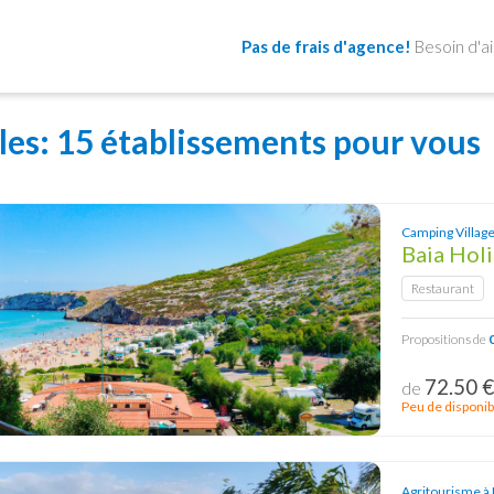
Pas de frais d'agence!
Besoin d'a
les
: 15 établissements pour vous
Camping Village
Baia Hol
Restaurant
Propositions de
72.50 
de
Peu de disponibi
Agritourisme à