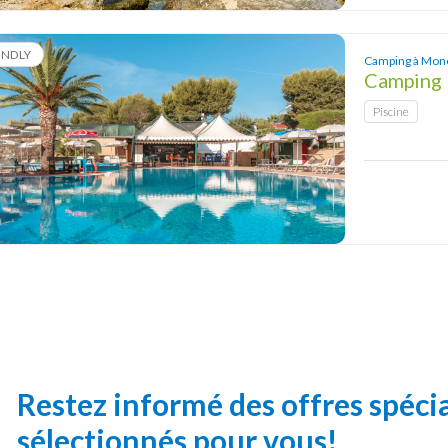
ENDLY
Camping à Mono
Camping 
Piscine
Restez informé des offres spéc
sélectionnés pour vous!