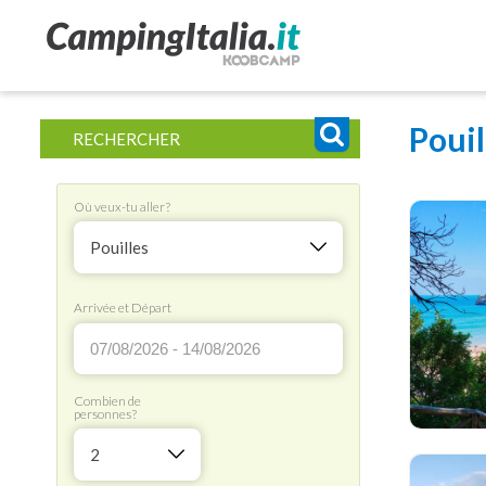
Pouil
RECHERCHER
Où veux-tu aller?
Pouilles
Arrivée et Départ
Combien de
personnes?
2