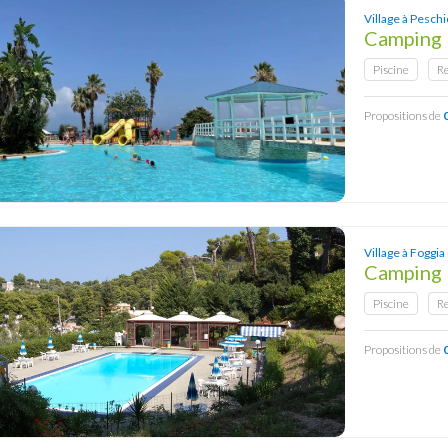
Village à Peschi
Camping 
Piscine
R
Propositions de
Village à Foggia
Camping 
Piscine
R
Propositions de