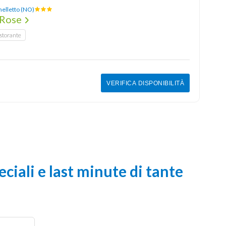
elletto (NO)
 Rose
storante
VERIFICA DISPONIBILITÀ
ciali e last minute di tante