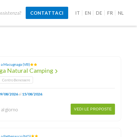
assistenza?
CONTATTACI
IT
EN
DE
FR
NL
e a Macugnaga (VB)
a Natural Camping
Centro Benessere
9/08/2026
al
15/08/2026
:
€
al giorno
VEDI LE PROPOSTE
 a Pettenasco (NO)