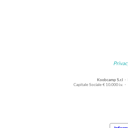
Privac
Koobcamp S.r.l
Capitale Sociale € 10.000 i.v.