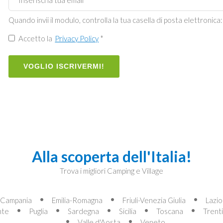
Quando invii il modulo, controlla la tua casella di posta elettronica:
Accetto la
Privacy Policy
*
VOGLIO ISCRIVERMI!
Alla scoperta dell'Italia!
Trova i migliori Camping e Village
Campania
Emilia-Romagna
Friuli-Venezia Giulia
Lazio
nte
Puglia
Sardegna
Sicilia
Toscana
Trent
Valle d'Aosta
Veneto