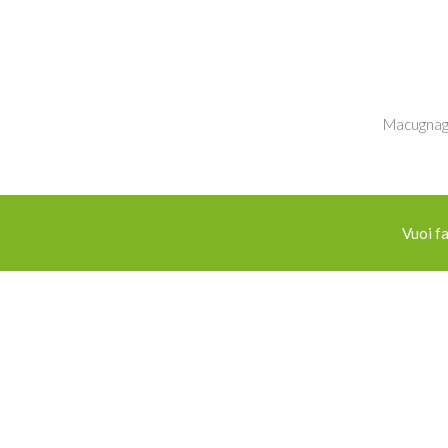
Macugnag
Vuoi fa