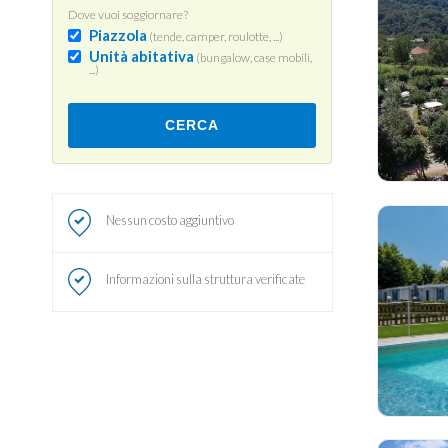
Dove vuoi soggiornare?
Piazzola
(tende, camper, roulotte, ...)
Unità abitativa
(bungalow, case mobili,
...)
CERCA
Nessun costo aggiuntivo
Informazioni sulla struttura verificate