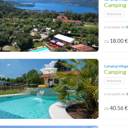
Camping
Ristorante
Le proposte dal
0
18.00 
da
Camping Village
Camping
Ristorante
Le proposte dal
1
40.56 
da