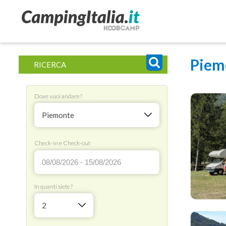
Piem
RICERCA
Dove vuoi andare?
Piemonte
Check-in e Check-out
In quanti siete?
2