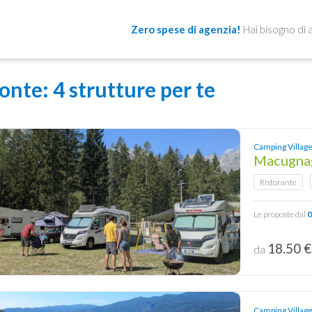
Zero spese di agenzia!
Hai bisogno di 
onte
: 4 strutture per te
Camping Villag
Macugnag
Ristorante
Le proposte dal
0
18.50 
da
Camping Village