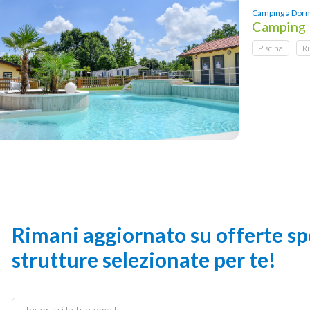
Camping a Dorm
Camping
Piscina
Ri
Rimani aggiornato su offerte spe
strutture selezionate per te!