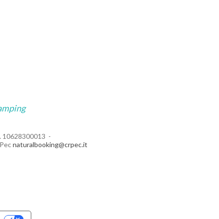
amping
.F. 10628300013
Pec
naturalbooking@crpec.it