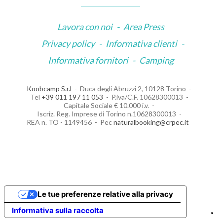
Lavora con noi
-
Area Press
Privacy policy
-
Informativa clienti
-
Informativa fornitori
-
Camping
Koobcamp S.r.l
Duca degli Abruzzi 2, 10128 Torino
Tel
+39 011 197 11 053
P.iva/C.F. 10628300013
Capitale Sociale € 10.000 i.v.
Iscriz. Reg. Imprese di Torino n.10628300013
REA n. TO - 1149456
Pec
naturalbooking@crpec.it
Le tue preferenze relative alla privacy
Informativa sulla raccolta