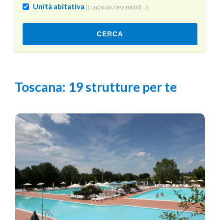
Unità abitativa
(bungalow, case mobili, ...)
CERCA
Toscana
: 19 strutture per te