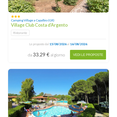
Camping Village a Capalbio (GR)
Village Club Costa d'Argento
Ristorante
Le proposte dal
15/08/2026
al
16/08/2026
:
33.29 €
da
al giorno
VEDI LE PROPOSTE