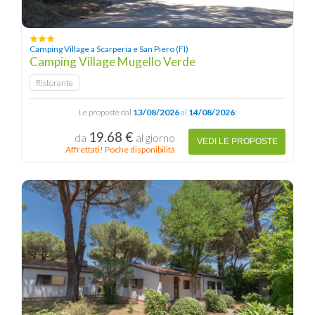
Camping Village a Scarperia e San Piero (FI)
Camping Village Mugello Verde
Ristorante
Le proposte dal
13/08/2026
al
14/08/2026
:
19.68 €
da
al giorno
VEDI LE PROPOSTE
Affrettati! Poche disponibilità