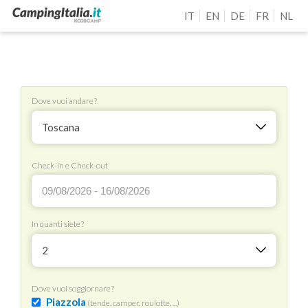
IT
EN
DE
FR
NL
Dove vuoi andare?
Toscana
Check-in e Check-out
In quanti siete?
2
Dove vuoi soggiornare?
Piazzola
(tende, camper, roulotte, ...)