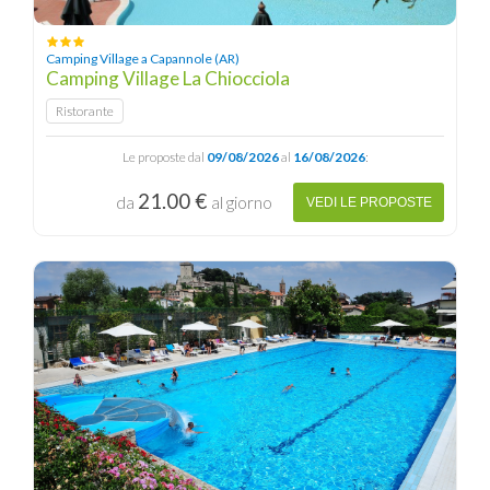
Camping Village a Capannole (AR)
Camping Village La Chiocciola
Ristorante
Le proposte dal
09/08/2026
al
16/08/2026
:
21.00 €
da
al giorno
VEDI LE PROPOSTE