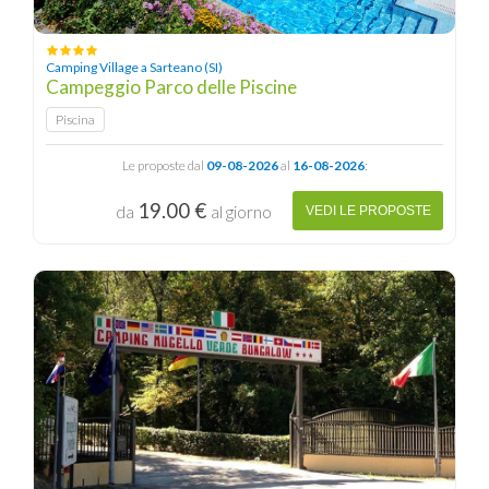
Camping Village a Sarteano (SI)
Campeggio Parco delle Piscine
Piscina
Le proposte dal
09-08-2026
al
16-08-2026
:
19.00 €
da
al giorno
VEDI LE PROPOSTE