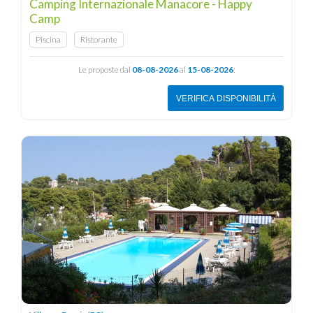
Camping Internazionale Manacore - Happy
Camp
Piscina
Ristorante
Le proposte dal
08-08-2026
al
15-08-2026
:
VERIFICA DISPONIBILITÀ