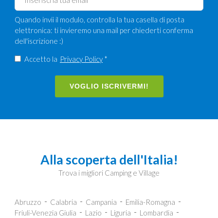
Quando invii il modulo, controlla la tua casella di posta
elettronica: ti invieremo una mail per chiederti conferma
dell'iscrizione :)
Accetto la
Privacy Policy
*
VOGLIO ISCRIVERMI!
Alla scoperta dell'Italia!
Trova i migliori Camping e Village
Abruzzo
Calabria
Campania
Emilia-Romagna
Friuli-Venezia Giulia
Lazio
Liguria
Lombardia