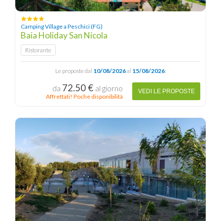
Camping Village a Peschici (FG)
Baia Holiday San Nicola
Ristorante
Le proposte dal
10/08/2026
al
15/08/2026
:
72.50 €
da
al giorno
VEDI LE PROPOSTE
Affrettati! Poche disponibilità