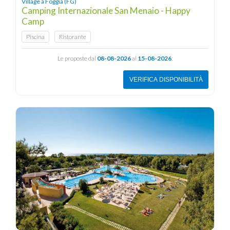
Village a Foggia (FG)
Camping Internazionale San Menaio - Happy
Camp
Piscina
Ristorante
Le proposte dal
08-08-2026
al
15-08-2026
:
VERIFICA DISPONIBILITÀ