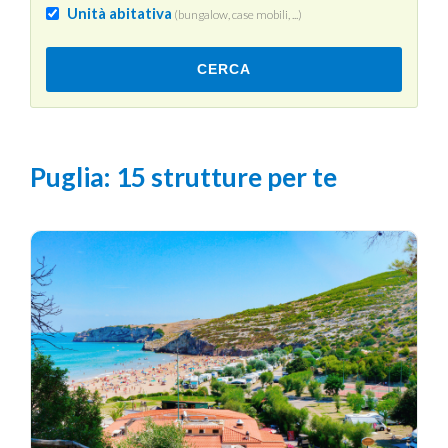
Unità abitativa
(bungalow, case mobili, ...)
CERCA
Puglia
: 15 strutture per te