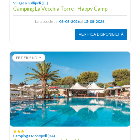
Village a Gallipoli (LE)
Camping La Vecchia Torre - Happy Camp
Le proposte dal
08-08-2026
al
15-08-2026
:
VERIFICA DISPONIBILITÀ
PET FRIENDLY
Camping a Monopoli (BA)