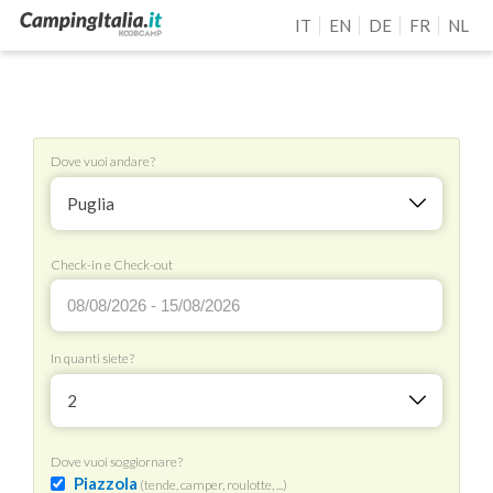
IT
EN
DE
FR
NL
Dove vuoi andare?
Puglia
Check-in e Check-out
In quanti siete?
2
Dove vuoi soggiornare?
Piazzola
(tende, camper, roulotte, ...)