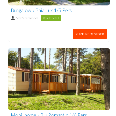
Bungalow » Baia Lux 1/5 Pers.
Max 5 personnes
Voir le détail
RUPTURE DE STOCK
Mobil home » Blu Romantic 1/6 Pers.