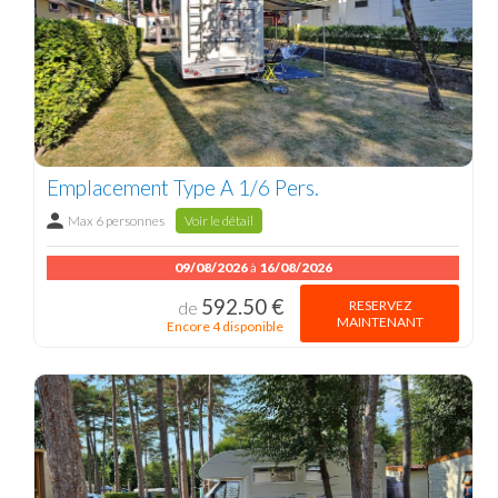
Emplacement Type A 1/6 Pers.
Max 6 personnes
Voir le détail
09/08/2026
à
16/08/2026
592.50 €
RESERVEZ
de
MAINTENANT
Encore 4 disponible