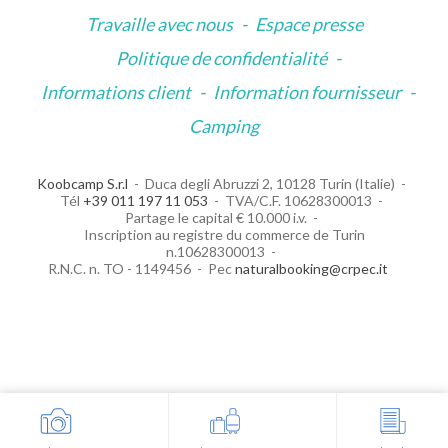
Travaille avec nous
-
Espace presse
Politique de confidentialité
-
Informations client
-
Information fournisseur
-
Camping
Koobcamp S.r.l
Duca degli Abruzzi 2, 10128 Turin (Italie)
Tél
+39 011 197 11 053
TVA/C.F. 10628300013
Partage le capital € 10.000 i.v.
Inscription au registre du commerce de Turin
n.10628300013
R.N.C. n. TO - 1149456
Pec
naturalbooking@crpec.it
Your Privacy Choices
Notice at collection