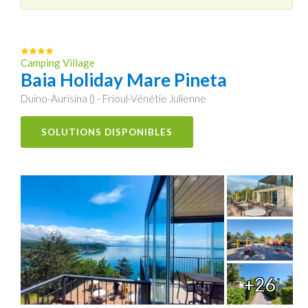
Camping Village
Baia Holiday Mare Pineta
Duino-Aurisina () - Frioul-Vénétie Julienne
SOLUTIONS DISPONIBLES
+26