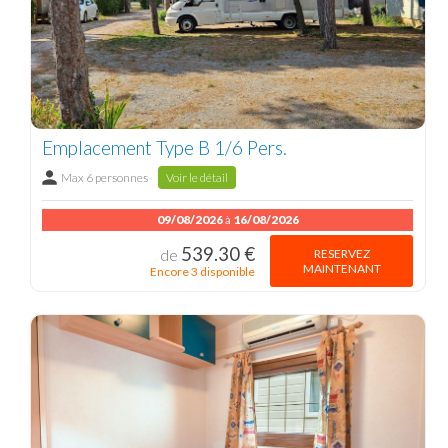
Emplacement Type B 1/6 Pers.
Max 6 personnes
Voir le détail
09/08/2026
à
16/08/2026
539.30 €
RESERVEZ
de
MAINTENANT
Encore 3 disponible