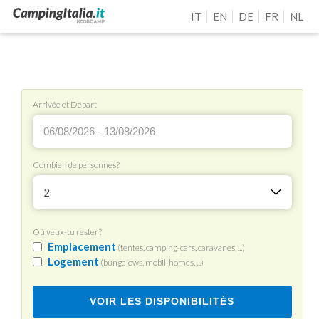
IT
EN
DE
FR
NL
Arrivée et Départ
Combien de personnes?
2
Où veux-tu rester?
Emplacement
(tentes, camping-cars, caravanes, ...)
Logement
(bungalows, mobil-homes, ...)
VOIR LES DISPONIBILITÉS