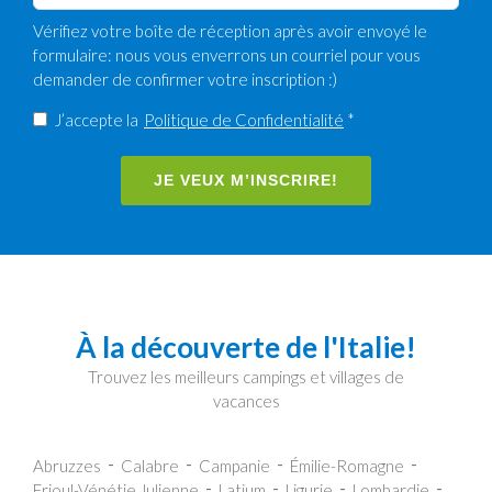
Vérifiez votre boîte de réception après avoir envoyé le
formulaire: nous vous enverrons un courriel pour vous
demander de confirmer votre inscription :)
J’accepte la
Politique de Confidentialité
*
JE VEUX M’INSCRIRE!
À la découverte de l'Italie!
Trouvez les meilleurs campings et villages de
vacances
Abruzzes
Calabre
Campanie
Émilie-Romagne
Frioul-Vénétie Julienne
Latium
Ligurie
Lombardie