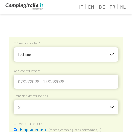
IT
EN
DE
FR
NL
Où veux-tu aller?
Latium
Arrivée et Départ
Combien de personnes?
2
Où veux-tu rester?
Emplacement
(tentes, camping-cars, caravanes, ...)