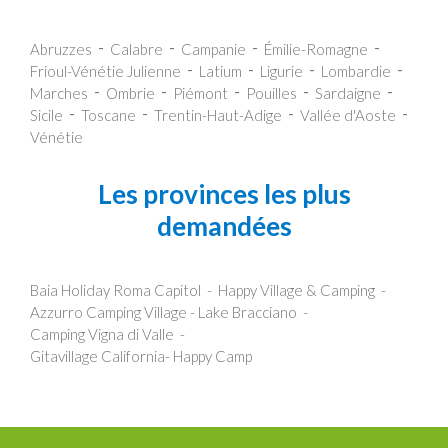
Abruzzes
Calabre
Campanie
Émilie-Romagne
Frioul-Vénétie Julienne
Latium
Ligurie
Lombardie
Marches
Ombrie
Piémont
Pouilles
Sardaigne
Sicile
Toscane
Trentin-Haut-Adige
Vallée d'Aoste
Vénétie
Les provinces les plus
demandées
Baia Holiday Roma Capitol
Happy Village & Camping
Azzurro Camping Village - Lake Bracciano
Camping Vigna di Valle
Gitavillage California- Happy Camp