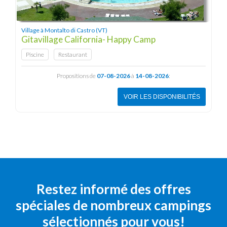
Village à Montalto di Castro (VT)
Gitavillage California- Happy Camp
Piscine
Restaurant
Propositions de
07-08-2026
à
14-08-2026
:
VOIR LES DISPONIBILITÉS
Restez informé des offres
spéciales de nombreux campings
sélectionnés pour vous!