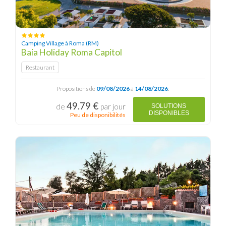
Camping Village à Roma (RM)
Baia Holiday Roma Capitol
Restaurant
Propositions de
09/08/2026
à
14/08/2026
:
49.79 €
de
par jour
SOLUTIONS
DISPONIBLES
Peu de disponibilités