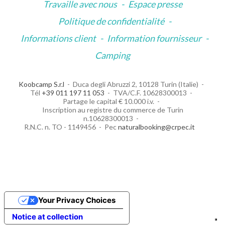
Travaille avec nous
-
Espace presse
Politique de confidentialité
-
Informations client
-
Information fournisseur
-
Camping
Koobcamp S.r.l
Duca degli Abruzzi 2, 10128 Turin (Italie)
Tél
+39 011 197 11 053
TVA/C.F. 10628300013
Partage le capital € 10.000 i.v.
Inscription au registre du commerce de Turin
n.10628300013
R.N.C. n. TO - 1149456
Pec
naturalbooking@crpec.it
Your Privacy Choices
Notice at collection