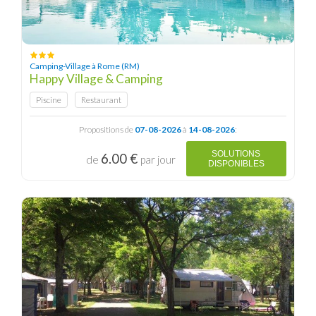
Camping-Village à Rome (RM)
Happy Village & Camping
Piscine
Restaurant
Propositions de
07-08-2026
à
14-08-2026
:
SOLUTIONS
6.00 €
de
par jour
DISPONIBLES