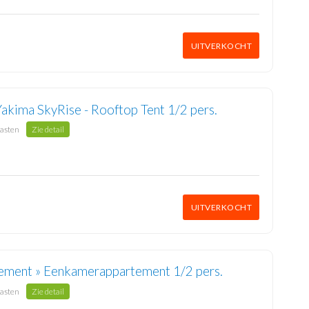
UITVERKOCHT
Yakima SkyRise - Rooftop Tent 1/2 pers.
gasten
Zie detail
UITVERKOCHT
ement » Eenkamerappartement 1/2 pers.
gasten
Zie detail