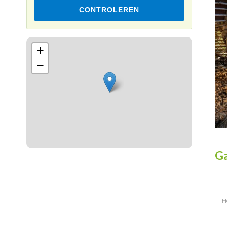
CONTROLEREN
Leaflet
+
−
Ga
H