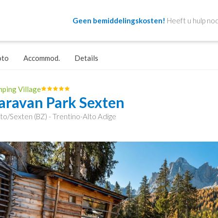
Geen bemiddelingskosten!
Heeft u hulp nod
oto
Accommod.
Details
ping Village
aravan Park Sexten
to/Sexten (BZ) - Trentino-Alto Adige