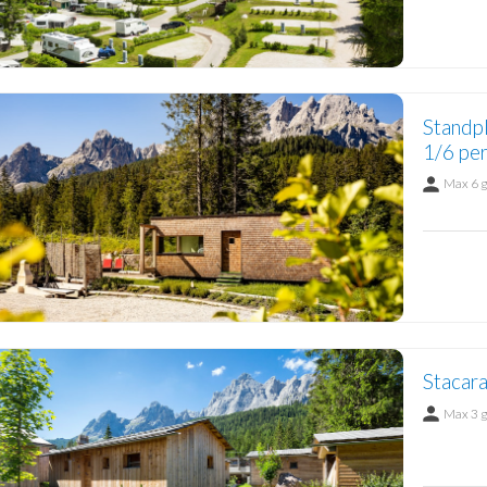
Standpl
1/6 per
Max 6 
Stacar
Max 3 