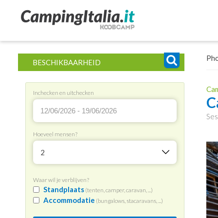
Ph
BESCHIKBAARHEID
Cam
Inchecken en uitchecken
C
Ses
Hoeveel mensen?
2
Waar wil je verblijven?
Standplaats
(tenten, camper, caravan, ...)
Accommodatie
(bungalows, stacaravans, ...)