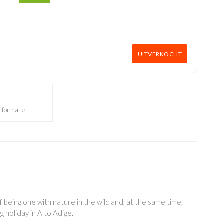
UITVERKOCHT
nformatie
f being one with nature in the wild and, at the same time,
g holiday in Alto Adige.