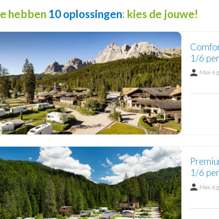
e hebben
10 oplossingen
: kies de jouwe!
Comfor
1/6 per
Max 6 
Premiu
1/6 per
Max 6 