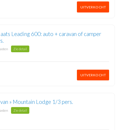
UITVERKOCHT
aats Leading 600: auto + caravan of camper
s.
gasten
Zie detail
UITVERKOCHT
avan » Mountain Lodge 1/3 pers.
gasten
Zie detail