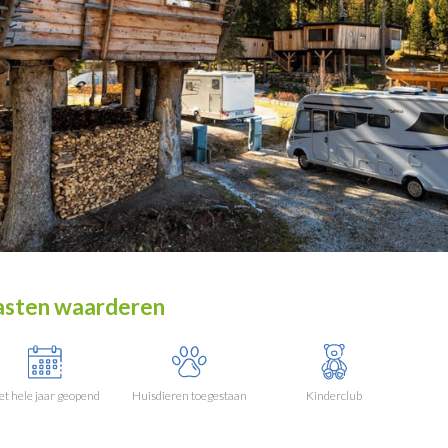
sten waarderen
et hele jaar geopend
Huisdieren toegestaan
Kinderclub