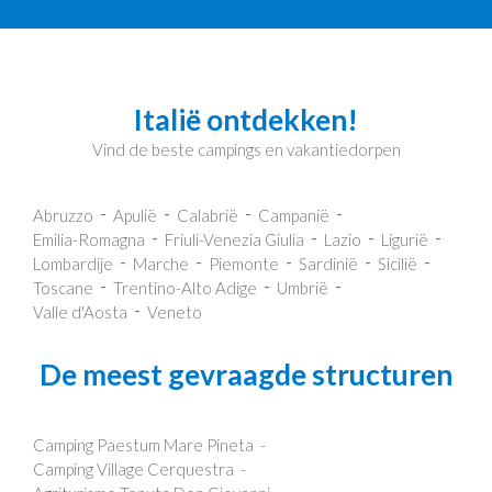
Italië ontdekken!
Vind de beste campings en vakantiedorpen
Abruzzo
Apulië
Calabrië
Campanië
Emilia-Romagna
Friuli-Venezia Giulia
Lazio
Ligurië
Lombardije
Marche
Piemonte
Sardinië
Sicilië
Toscane
Trentino-Alto Adige
Umbrië
Valle d'Aosta
Veneto
De meest gevraagde structuren
Camping Paestum Mare Pineta
Camping Village Cerquestra