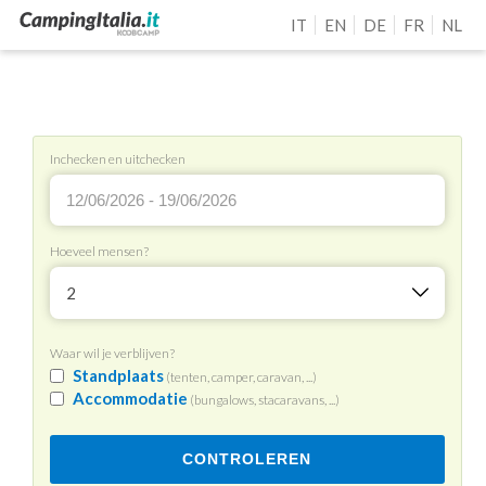
IT
EN
DE
FR
NL
Inchecken en uitchecken
Hoeveel mensen?
2
Waar wil je verblijven?
Standplaats
(tenten, camper, caravan, ...)
Accommodatie
(bungalows, stacaravans, ...)
CONTROLEREN