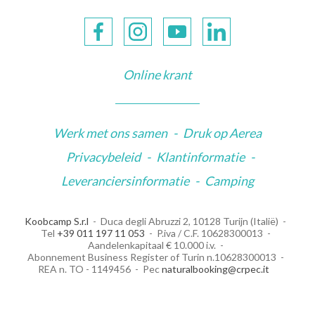
Online krant
Werk met ons samen
-
Druk op Aerea
Privacybeleid
-
Klantinformatie
-
Leveranciersinformatie
-
Camping
Koobcamp S.r.l
Duca degli Abruzzi 2, 10128 Turijn (Italië)
Tel
+39 011 197 11 053
P.iva / C.F. 10628300013
Aandelenkapitaal € 10.000 i.v.
Abonnement Business Register of Turin n.10628300013
REA n. TO - 1149456
Pec
naturalbooking@crpec.it