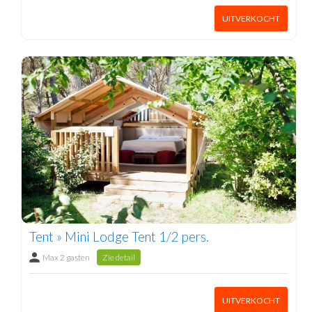
UITVERKOCHT
Tent » Mini Lodge Tent 1/2 pers.
Max 2 gasten
Zie detail
UITVERKOCHT