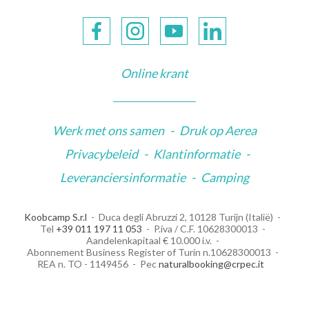
Online krant
Werk met ons samen
-
Druk op Aerea
Privacybeleid
-
Klantinformatie
-
Leveranciersinformatie
-
Camping
Koobcamp S.r.l
Duca degli Abruzzi 2, 10128 Turijn (Italië)
Tel
+39 011 197 11 053
P.iva / C.F. 10628300013
Aandelenkapitaal € 10.000 i.v.
Abonnement Business Register of Turin n.10628300013
REA n. TO - 1149456
Pec
naturalbooking@crpec.it