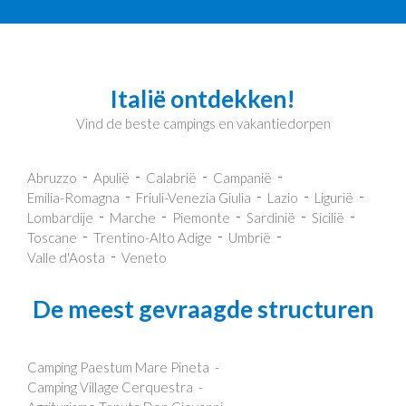
Italië ontdekken!
Vind de beste campings en vakantiedorpen
Abruzzo
Apulië
Calabrië
Campanië
Emilia-Romagna
Friuli-Venezia Giulia
Lazio
Ligurië
Lombardije
Marche
Piemonte
Sardinië
Sicilië
Toscane
Trentino-Alto Adige
Umbrië
Valle d'Aosta
Veneto
De meest gevraagde structuren
Camping Paestum Mare Pineta
Camping Village Cerquestra