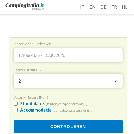
IT
EN
DE
FR
NL
Inchecken en uitchecken
Hoeveel mensen?
2
Waar wil je verblijven?
Standplaats
(tenten, camper, caravan, ...)
Accommodatie
(bungalows, stacaravans, ...)
CONTROLEREN