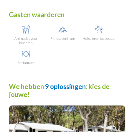
Gasten waarderen
Animaties voor
Fitness centrum
Huisdieren toegestaan
kinderen
Restaurant
We hebben
9 oplossingen
: kies de
jouwe!