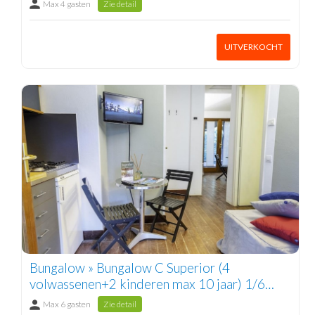
Max 4 gasten
Zie detail
UITVERKOCHT
Bungalow » Bungalow C Superior (4
volwassenen+2 kinderen max 10 jaar) 1/6
pers.
Max 6 gasten
Zie detail