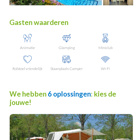
Gasten waarderen
Animatie
Glamping
Miniclub
Rolstoel vriendelijk
Staanplaats Camper
Wi-Fi
We hebben
6 oplossingen
: kies de
jouwe!