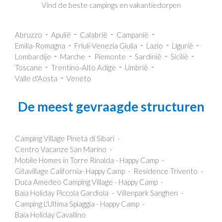
Vind de beste campings en vakantiedorpen
Abruzzo
Apulië
Calabrië
Campanië
Emilia-Romagna
Friuli-Venezia Giulia
Lazio
Ligurië
Lombardije
Marche
Piemonte
Sardinië
Sicilië
Toscane
Trentino-Alto Adige
Umbrië
Valle d'Aosta
Veneto
De meest gevraagde structuren
Camping Village Pineta di Sibari
Centro Vacanze San Marino
Mobile Homes in Torre Rinalda - Happy Camp
Gitavillage California- Happy Camp
Residence Trivento
Duca Amedeo Camping Village - Happy Camp
Baia Holiday Piccola Gardiola
Villenpark Sanghen
Camping L'Ultima Spiaggia - Happy Camp
Baia Holiday Cavallino