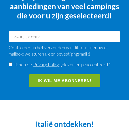
aanbiedingen van veel campings
die voor u zijn geselecteerd!
Controleer na het verzenden van dit formulier uw e-
mailbox: we sturen u een bevestigingsmail :)
Ik heb de
Privacy Policy
gelezen en geaccepteerd *
IK WIL ME ABONNEREN!
Italië ontdekken!