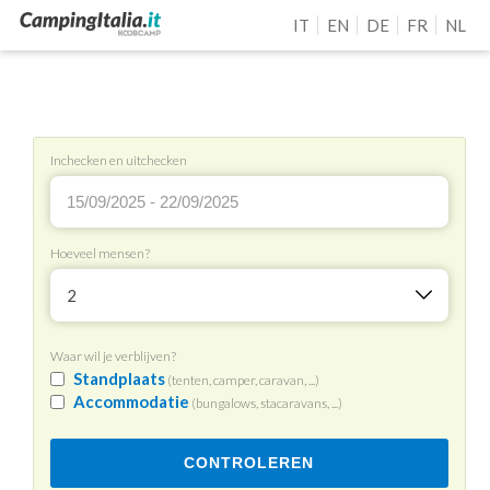
IT
EN
DE
FR
NL
Inchecken en uitchecken
Hoeveel mensen?
2
Waar wil je verblijven?
Standplaats
(tenten, camper, caravan, ...)
Accommodatie
(bungalows, stacaravans, ...)
CONTROLEREN