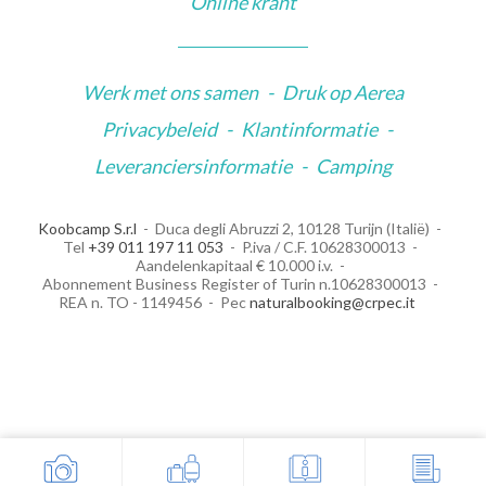
Online krant
Werk met ons samen
-
Druk op Aerea
Privacybeleid
-
Klantinformatie
-
Leveranciersinformatie
-
Camping
Koobcamp S.r.l
Duca degli Abruzzi 2, 10128 Turijn (Italië)
Tel
+39 011 197 11 053
P.iva / C.F. 10628300013
Aandelenkapitaal € 10.000 i.v.
Abonnement Business Register of Turin n.10628300013
REA n. TO - 1149456
Pec
naturalbooking@crpec.it
Your Privacy Choices