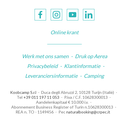
Online krant
Werk met ons samen
-
Druk op Aerea
Privacybeleid
-
Klantinformatie
-
Leveranciersinformatie
-
Camping
Koobcamp S.r.l
Duca degli Abruzzi 2, 10128 Turijn (Italië)
Tel
+39 011 197 11 053
P.iva / C.F. 10628300013
Aandelenkapitaal € 10.000 i.v.
Abonnement Business Register of Turin n.10628300013
REA n. TO - 1149456
Pec
naturalbooking@crpec.it