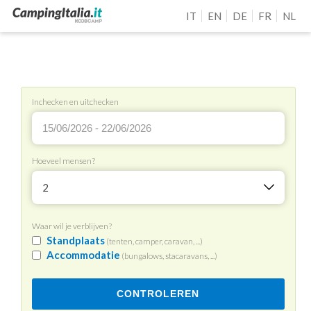
IT
EN
DE
FR
NL
Inchecken en uitchecken
Hoeveel mensen?
2
Waar wil je verblijven?
Standplaats
(tenten, camper, caravan, ...)
Accommodatie
(bungalows, stacaravans, ...)
CONTROLEREN