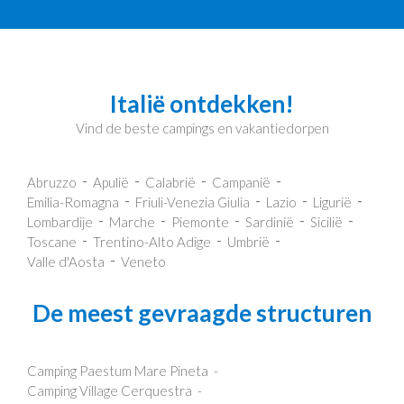
Italië ontdekken!
Vind de beste campings en vakantiedorpen
Abruzzo
Apulië
Calabrië
Campanië
Emilia-Romagna
Friuli-Venezia Giulia
Lazio
Ligurië
Lombardije
Marche
Piemonte
Sardinië
Sicilië
Toscane
Trentino-Alto Adige
Umbrië
Valle d'Aosta
Veneto
De meest gevraagde structuren
Camping Paestum Mare Pineta
Camping Village Cerquestra