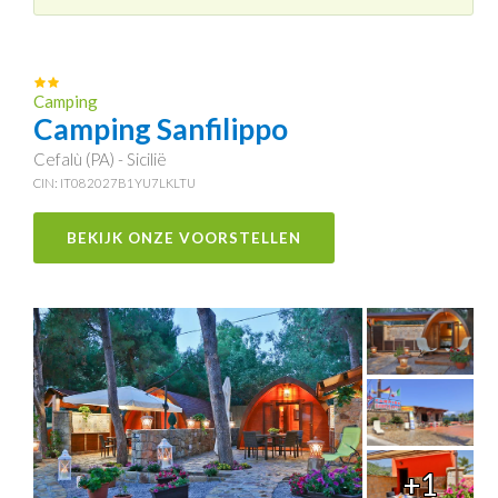
Camping
Camping Sanfilippo
Cefalù (PA) - Sicilië
CIN: IT082027B1YU7LKLTU
BEKIJK ONZE VOORSTELLEN
+1